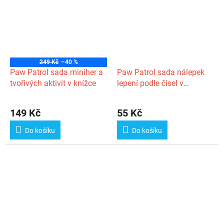
249 Kč
–40 %
Paw Patrol sada miniher a
Paw Patrol sada nálepek
tvořivých aktivit v knížce
lepení podle čísel v
papírové kartě
149 Kč
55 Kč
Do košíku
Do košíku