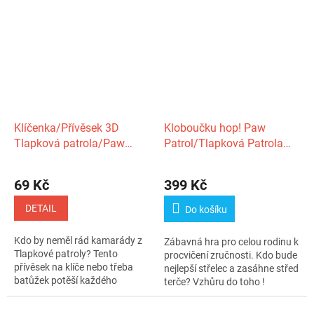
Klíčenka/Přívěsek 3D
Kloboučku hop! Paw
Tlapková patrola/Paw
Patrol/Tlapková Patrola
patrol guma 10 cm
společenská hra v krabici
69 Kč
399 Kč
DETAIL
Do košíku
Kdo by neměl rád kamarády z
Zábavná hra pro celou rodinu k
Tlapkové patroly? Tento
procvičení zručnosti. Kdo bude
přívěsek na klíče nebo třeba
nejlepší střelec a zasáhne střed
batůžek potěší každého
terče? Vzhůru do toho !
malého...