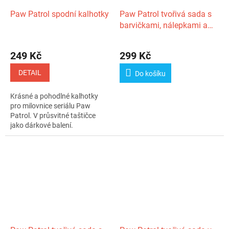
Paw Patrol spodní kalhotky
Paw Patrol tvořivá sada s
barvičkami, nálepkami a
omalovánkami v batůžku
Chase
249 Kč
299 Kč
DETAIL
Do košíku
Krásné a pohodlné kalhotky
pro milovnice seriálu Paw
Patrol. V průsvitné taštičce
jako dárkové balení.