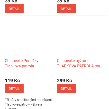
39 Kč
39 Kč
DETAIL
DETAIL
Chlapecké Ponožky
Chlapecké pyžamo
Tlapková patrola
TLAPKOVÁ PATROLA team
PAW krátké šedozelené
119 Kč
299 Kč
DETAIL
DETAIL
Tři páry s oblíbenými hrdinkami
Tlapkové patroly - Skye a