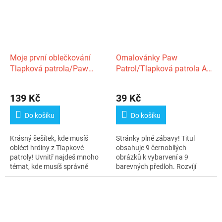
Moje první oblečkování
Omalovánky Paw
Tlapková patrola/Paw
Patrol/Tlapková patrola A5
Patrol 17x24cm
15x21cm
139 Kč
39 Kč
Do košíku
Do košíku
Krásný šešítek, kde musíš
Stránky plné zábavy! Titul
obléct hrdiny z Tlapkové
obsahuje 9 černobílých
patroly! Uvnitř najdeš mnoho
obrázků k vybarvení a 9
témat, kde musíš správně
barevných předloh. Rozvíjí
nalepit...
nejen dětskou...