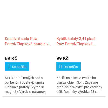
Kreativní sada Paw
Kyblík kulatý 3,4 l plast
Patrol/Tlapková patrola v
Paw Patrol/Tlapková
krabičce
patrola 23,5x17,5cm 12m+
Wader
69 Kč
99 Kč
Do košíku
Do košíku
Mix 3 druhů malých sad s
Kbelík na písek z kvalitního
oblíbenými postavičkami z
plastu, objem 3,4 l. Zábavné
Tlapkové patroly (Vyrbo si
hraní na pískovišti pro všechny
magnety, Vyrob si náramek,
děti. Rozměry výrobku 23 x...
Vyrob si...