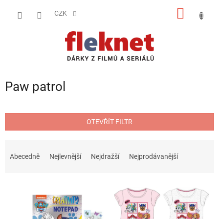
Přejít
NÁKUP
na
CZK
obsah
KOŠÍK
Paw patrol
OTEVŘÍT FILTR
Ř
a
Abecedně
Nejlevnější
Nejdražší
Nejprodávanější
z
e
V
n
ý
í
p
p