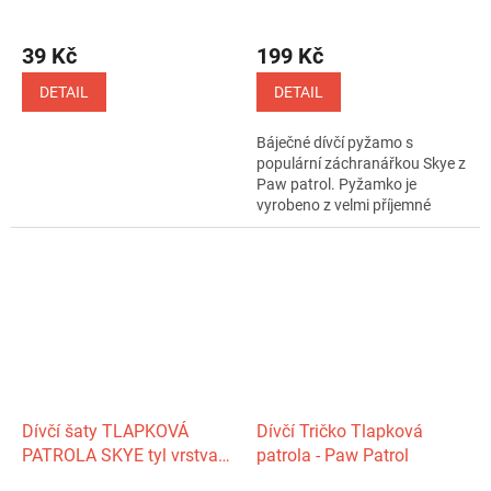
rukávem
39 Kč
199 Kč
DETAIL
DETAIL
Báječné dívčí pyžamo s
populární záchranářkou Skye z
Paw patrol. Pyžamko je
vyrobeno z velmi příjemné
bavlny, na...
Dívčí šaty TLAPKOVÁ
Dívčí Tričko Tlapková
PATROLA SKYE tyl vrstva
patrola - Paw Patrol
bílorůžové