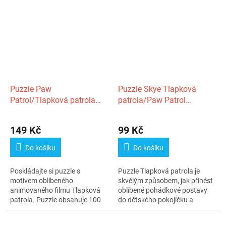
Puzzle Paw
Puzzle Skye Tlapková
Patrol/Tlapková patrola
patrola/Paw Patrol
100 dílků
22x22cm 16 dílků v
krabičce 10x13,5x5cm
149 Kč
99 Kč
Do košíku
Do košíku
Poskládajte si puzzle s
Puzzle Tlapková patrola je
motivem oblíbeného
skvělým způsobem, jak přinést
animovaného filmu Tlapková
oblíbené pohádkové postavy
patrola. Puzzle obsahuje 100
do dětského pokojíčku a
dílků, které...
zároveň...