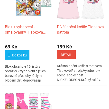
i
r
s
o
p
d
r
u
o
k
d
t
Blok k vybarvení -
Dívčí noční košile Tlapková
u
ů
omalovánky Tlapková
patrola
k
patrola/Paw patrol
t
22x25cm
69 Kč
199 Kč
ů
DETAIL
Do košíku
Krásná noční košle s motivem
Blok obsahuje 16 listů s
Tlapkové Patroly.Vyrobeno v
obrázky k vybarvení a jejich
licenci společnosti
barevné předlohy. Celým
NICKELODEON.Krátký rukáv.
blogem děti doprovázejí
kamarádi z...