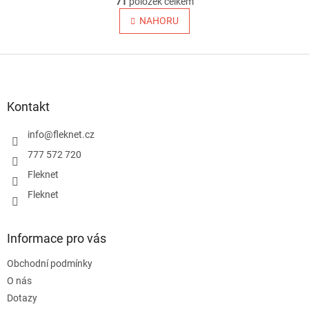
71
položek celkem
v
á
l
NAHORU
n
á
k
o
d
v
Z
a
á
c
á
n
í
p
í
p
a
Kontakt
r
t
v
í
info
@
fleknet.cz
k
y
777 572 720
v
Fleknet
ý
p
Fleknet
i
s
u
Informace pro vás
Obchodní podmínky
O nás
Dotazy