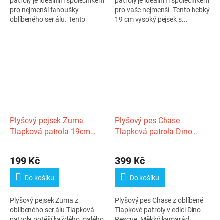
patroly je ideálním společníkem
patroly je ideálním společníkem
pro nejmenší fanoušky
pro vaše nejmenší. Tento hebký
oblíbeného seriálu. Tento
19 cm vysoký pejsek s...
měkký...
Plyšový pejsek Zuma
Plyšový pes Chase
Tlapková patrola 19cm
Tlapková patrola Dino
0m+
Rescue 27cm 0m+
199 Kč
399 Kč
Do košíku
Do košíku
Plyšový pejsek Zuma z
Plyšový pes Chase z oblíbené
oblíbeného seriálu Tlapková
Tlapkové patroly v edici Dino
patrola potěší každého malého
Rescue. Měkký kamarád