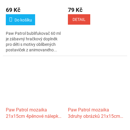
69 Kč
79 Kč
DETAIL
Do košíku
Paw Patrol bublifukovač 60 ml
je zábavný hračkový doplněk
pro děti s motivy oblíbených
postaviček z animovaného...
Paw Patrol mozaika
Paw Patrol mozaika
21x15cm 4pěnové nálepky
3druhy obrázků 21x15cm s
+ 3druhy obrázků v
flitry a lepidlem v krabičce
krabičce