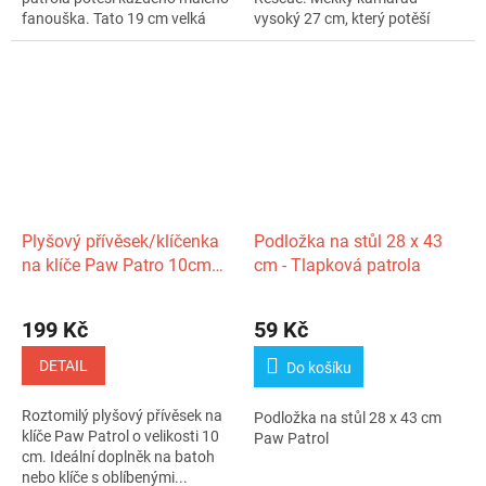
fanouška. Tato 19 cm velká
vysoký 27 cm, který potěší
hračka je...
každého...
Plyšový přívěsek/klíčenka
Podložka na stůl 28 x 43
na klíče Paw Patro 10cm
cm - Tlapková patrola
10m+
199 Kč
59 Kč
DETAIL
Do košíku
Roztomilý plyšový přívěsek na
Podložka na stůl 28 x 43 cm
klíče Paw Patrol o velikosti 10
Paw Patrol
cm. Ideální doplněk na batoh
nebo klíče s oblíbenými...