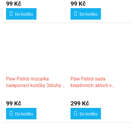
99 Kč
99 Kč
Do košíku
Do košíku
Paw Patrol mozaika
Paw Patrol sada
nalepovací kuličky 3druhy
kreativních aktivit v
obrázků 21x15cm v
krabičce
krabičce
99 Kč
299 Kč
Do košíku
Do košíku