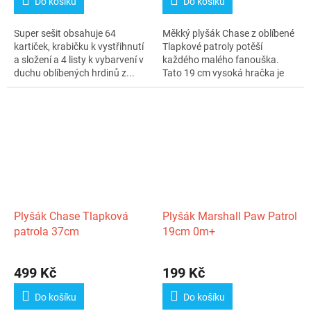
Do košíku
Do košíku
Super sešit obsahuje 64
Měkký plyšák Chase z oblíbené
kartiček, krabičku k vystřihnutí
Tlapkové patroly potěší
a složení a 4 listy k vybarvení v
každého malého fanouška.
duchu oblíbených hrdinů z...
Tato 19 cm vysoká hračka je
vyrobena z...
Plyšák Chase Tlapková
Plyšák Marshall Paw Patrol
patrola 37cm
19cm 0m+
499 Kč
199 Kč
Do košíku
Do košíku