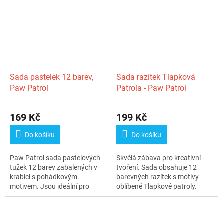
Sada pastelek 12 barev,
Sada razítek Tlapková
Paw Patrol
Patrola - Paw Patrol
169 Kč
199 Kč
Do košíku
Do košíku
Paw Patrol sada pastelových
Skvělá zábava pro kreativní
tužek 12 barev zabalených v
tvoření. Sada obsahuje 12
krabici s pohádkovým
barevných razítek s motivy
motivem. Jsou ideální pro
oblíbené Tlapkové patroly.
mateřskou...
Razítka...