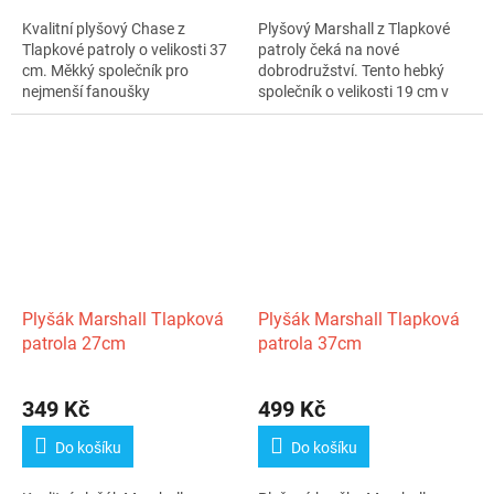
Kvalitní plyšový Chase z
Plyšový Marshall z Tlapkové
Tlapkové patroly o velikosti 37
patroly čeká na nové
cm. Měkký společník pro
dobrodružství. Tento hebký
nejmenší fanoušky
společník o velikosti 19 cm v
populárního...
typickém...
Plyšák Marshall Tlapková
Plyšák Marshall Tlapková
patrola 27cm
patrola 37cm
349 Kč
499 Kč
Do košíku
Do košíku