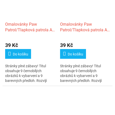
Omalovánky Paw
Omalovánky Paw
Patrol/Tlapková patrola A5
Patrol/Tlapková patrola A5
15x21cm
15x21cm
39 Kč
39 Kč
Do košíku
Do košíku
Stránky plné zábavy! Titul
Stránky plné zábavy! Titul
obsahuje 9 černobílých
obsahuje 9 černobílých
obrázků k vybarvení a 9
obrázků k vybarvení a 9
barevných předloh. Rozvíjí
barevných předloh. Rozvíjí
nejen dětskou...
nejen dětskou...