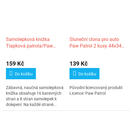
Samolepková knížka
Sluneční clona pro auto
Tlapková patrola/Paw
Paw Patrol 2 kusy 44x34
Patrol 21,5x27,5cm
cm
159 Kč
139 Kč
Do košíku
Do košíku
Zábavná, naučná samolepková
Původní licencovaný produkt
knížka obsahuje 16 barevných
Licence: Paw Patrol
stran a 8 stran samolepek k
dolepení. Na každé straně...