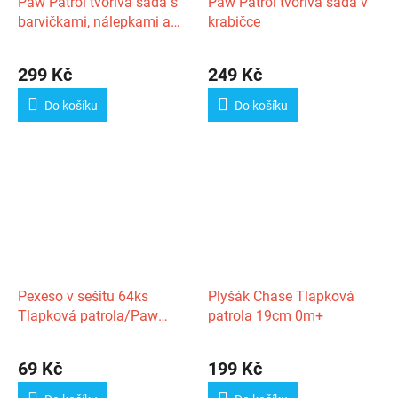
Paw Patrol tvořivá sada s
Paw Patrol tvořivá sada v
barvičkami, nálepkami a
krabičce
omalovánkami v batůžku
Skye
299 Kč
249 Kč
Do košíku
Do košíku
Pexeso v sešitu 64ks
Plyšák Chase Tlapková
Tlapková patrola/Paw
patrola 19cm 0m+
Patrol 21,5x21,5cm
69 Kč
199 Kč