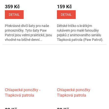
359 Kč
159 Kč
DETAIL
DETAIL
Překrásné dívčí šaty pro naše
Dětské tričko s krátkým
princezničky. Tyto šaty Paw
rukávem pro malé fanoušky
Patrol jsou velmi praktické, jsou
pejsků z animovaného seriálu
vhodné na běžné denní...
Tlapková patrola (Paw Patrol).
Chlapecké ponožky -
Chlapecké ponožky
Tlapková patrola
Tlapková patrola