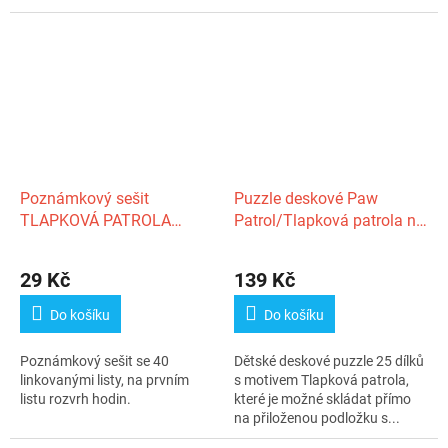
Poznámkový sešit
Puzzle deskové Paw
TLAPKOVÁ PATROLA
Patrol/Tlapková patrola na
linkovaný
stopě 37x29cm 25 dílků
29 Kč
139 Kč
Do košíku
Do košíku
Poznámkový sešit se 40
Dětské deskové puzzle 25 dílků
linkovanými listy, na prvním
s motivem Tlapková patrola,
listu rozvrh hodin.
které je možné skládat přímo
na přiloženou podložku s...