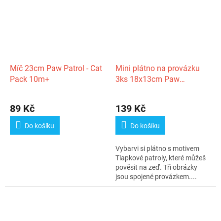
Míč 23cm Paw Patrol - Cat
Mini plátno na provázku
Pack 10m+
3ks 18x13cm Paw
Patrol/Tlapková patrola se
štětcem a barvami ve fólii
89 Kč
139 Kč
Do košíku
Do košíku
Vybarvi si plátno s motivem
Tlapkové patroly, které můžeš
pověsit na zeď. Tři obrázky
jsou spojené provázkem....