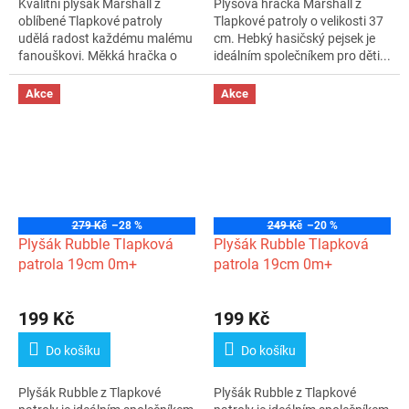
Kvalitní plyšák Marshall z
Plyšová hračka Marshall z
oblíbené Tlapkové patroly
Tlapkové patroly o velikosti 37
udělá radost každému malému
cm. Hebký hasičský pejsek je
fanouškovi. Měkká hračka o
ideálním společníkem pro děti...
velikosti...
Akce
Akce
279 Kč
–28 %
249 Kč
–20 %
Plyšák Rubble Tlapková
Plyšák Rubble Tlapková
patrola 19cm 0m+
patrola 19cm 0m+
199 Kč
199 Kč
Do košíku
Do košíku
Plyšák Rubble z Tlapkové
Plyšák Rubble z Tlapkové