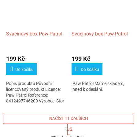
Svačinový box Paw Patrol
Svačinový box Paw Patrol
199 Kč
199 Kč
Do košíku
Do košíku
Popis produktu Původní
Paw Patrol Máme skladem,
licencovaný produkt Licence:
ihned k odeslání.
Paw Patrol Reference:
8412497746200 Výrobce: Stor
Dostupnost: 24h...
NAČÍST 11 DALŠÍCH
S
1
2
t
O
r