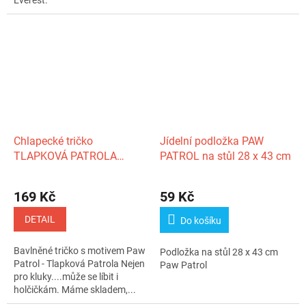
Everest.
Chlapecké tričko
Jídelní podložka PAW
TLAPKOVÁ PATROLA
PATROL na stůl 28 x 43 cm
celopotisk Chase krátký
rukáv bílé
169 Kč
59 Kč
DETAIL
Do košíku
Bavlněné tričko s motivem Paw
Podložka na stůl 28 x 43 cm
Patrol - Tlapková Patrola Nejen
Paw Patrol
pro kluky....může se líbit i
holčičkám. Máme skladem,...