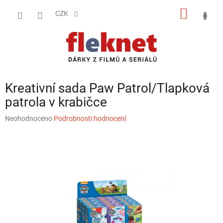
Přejít
NÁKUP
na
CZK
obsah
KOŠÍK
Kreativní sada Paw Patrol/Tlapková
patrola v krabičce
Průměrné
Neohodnoceno
Podrobnosti hodnocení
hodnocení
produktu
je
0,0
z
5
hvězdiček.