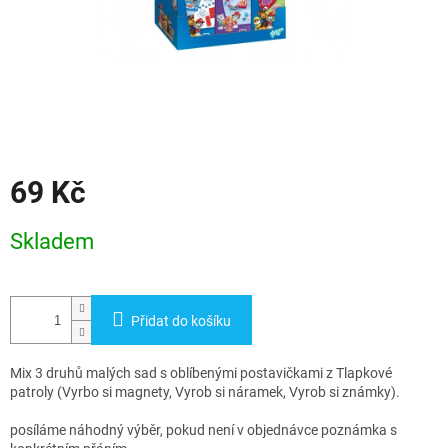
69 Kč
Měrná
Skladem
cena:
Přidat do košíku
Mix 3 druhů malých sad s oblíbenými postavičkami z Tlapkové
patroly (Vyrbo si magnety, Vyrob si náramek, Vyrob si známky).
posíláme náhodný výběr, pokud není v objednávce poznámka s