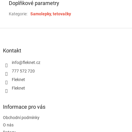
Doplňkové parametry
Kategorie
:
Samolepky, tetovačky
Z
á
p
a
Kontakt
t
í
info
@
fleknet.cz
777 572 720
Fleknet
Fleknet
Informace pro vás
Obchodní podmínky
O nás