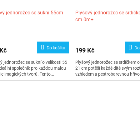
vý jednorožec se sukní 55cm
Plyšový jednorožec se srdíč
cm 0m+
Do košíku
Do
 Kč
199 Kč
ý jednorožec se sukní o velikosti 55
Plyšový jednorožec se srdíčkem o 
ideální společník pro každou malou
21 cm potěší každé dítě svým ro
ici magických tvorů. Tento...
vzhledem a pestrobarevnou hřívou