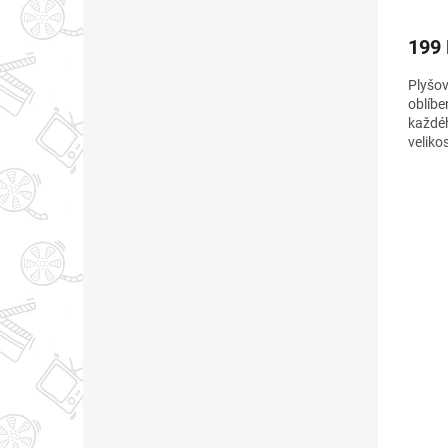
199
Plyšov
oblíbe
každé
veliko