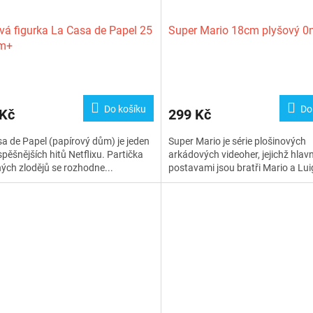
vá figurka La Casa de Papel 25
Super Mario 18cm plyšový 
m+
Do košíku
Do
 Kč
299 Kč
a de Papel (papírový dům) je jeden
Super Mario je série plošinových
spěšnějších hitů Netflixu. Partička
arkádových videoher, jejichž hlav
ých zlodějů se rozhodne...
postavami jsou bratři Mario a Luig