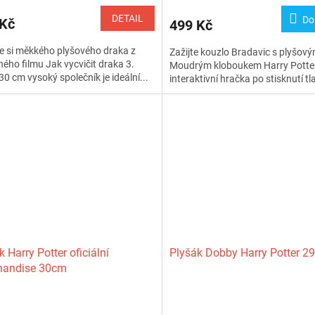
DETAIL
Do
 Kč
499 Kč
e si měkkého plyšového draka z
Zažijte kouzlo Bradavic s plyšov
ného filmu Jak vycvičit draka 3.
Moudrým kloboukem Harry Potter
30 cm vysoký společník je ideální...
interaktivní hračka po stisknutí tla
k Harry Potter oficiální
Plyšák Dobby Harry Potter 2
handise 30cm
rné
cení