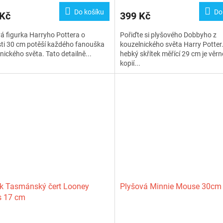
ktu
Do košíku
Do
 Kč
399 Kč
á figurka Harryho Pottera o
Pořiďte si plyšového Dobbyho z
sti 30 cm potěší každého fanouška
kouzelnického světa Harry Potter
nického světa. Tato detailně...
hebký skřítek měřící 29 cm je věr
ček.
kopií...
k Tasmánský čert Looney
Plyšová Minnie Mouse 30cm
s 17 cm