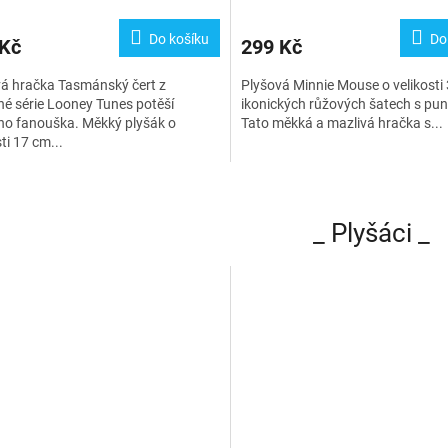
Do košíku
Do
 Kč
299 Kč
á hračka Tasmánský čert z
Plyšová Minnie Mouse o velikosti
né série Looney Tunes potěší
ikonických růžových šatech s punt
ho fanouška. Měkký plyšák o
Tato měkká a mazlivá hračka s...
sti 17 cm...
_ Plyšáci _