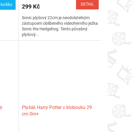
DETAIL
 košíku
299 Kč
Sonic plyšový 22cm je neodolatelným
zástupcem oblíbeného videoherního ježka
Sonic the Hedgehog. Tento půvabný
plyšový...
ry
Plyšák Harry Potter v klobouku 29
cm 0m+