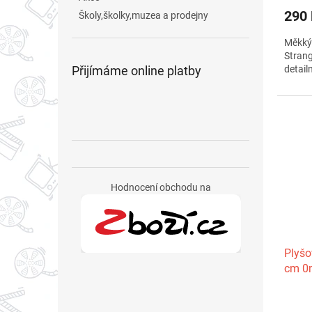
290
Školy,školky,muzea a prodejny
Měkký 
Strang
Přijímáme online platby
detail
Hodnocení obchodu na
Plyšo
cm 0