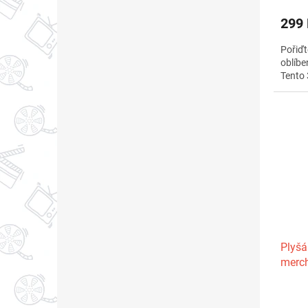
299
Pořiďt
oblíbe
Tento 
Plyšá
merc
Průmě
hodno