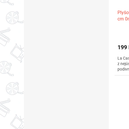
Plyšo
cm 0
199
La Cas
z nejú
podivn