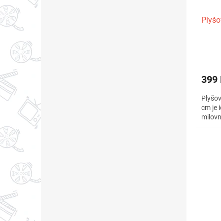
Plyšo
399
Plyšov
cm je 
milovn