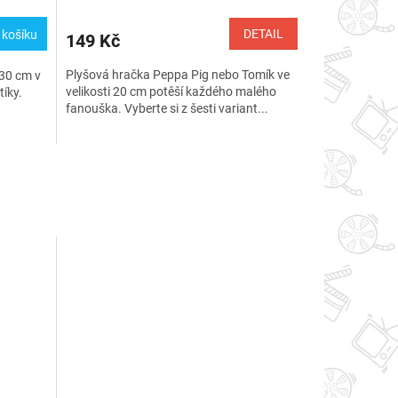
DETAIL
 košíku
149 Kč
Plyšová hračka Peppa Pig nebo Tomík ve
 30 cm v
velikosti 20 cm potěší každého malého
íky.
fanouška. Vyberte si z šesti variant...