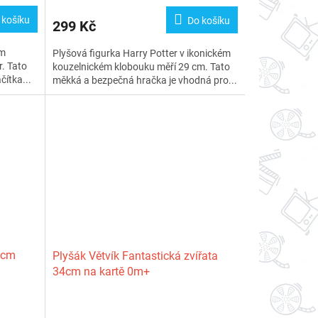
 košíku
Do košíku
299 Kč
ým
Plyšová figurka Harry Potter v ikonickém
. Tato
kouzelnickém klobouku měří 29 cm. Tato
čítka...
měkká a bezpečná hračka je vhodná pro...
9cm
Plyšák Větvík Fantastická zvířata
34cm na kartě 0m+