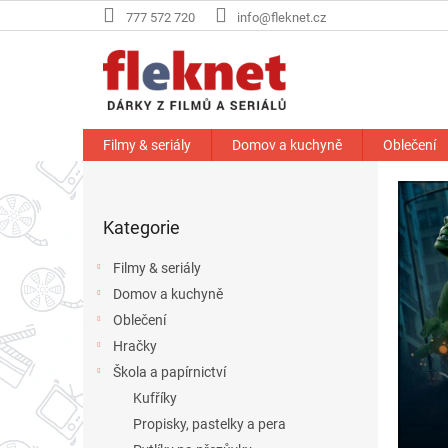
Přejít
777 572 720
info@fleknet.cz
na
obsah
Filmy & seriály
Domov a kuchyně
Oblečení
P
o
Přeskočit
s
Kategorie
kategorie
t
r
Filmy & seriály
a
Domov a kuchyně
n
Oblečení
n
í
Hračky
p
Škola a papírnictví
a
Kufříky
n
Propisky, pastelky a pera
e