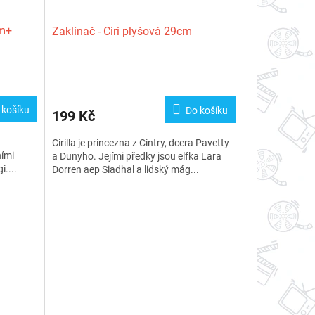
0m+
Zaklínač - Ciri plyšová 29cm
 košíku
Do košíku
199 Kč
Cirilla je princezna z Cintry, dcera Pavetty
ními
a Dunyho. Jejími předky jsou elfka Lara
i....
Dorren aep Siadhal a lidský mág...