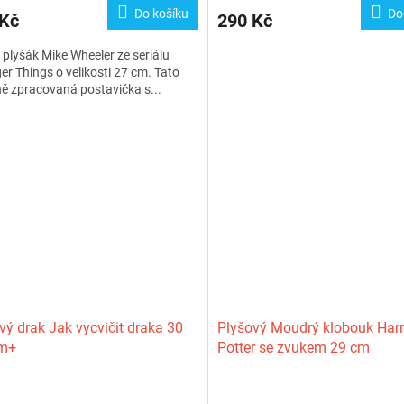
Do košíku
Do
 Kč
290 Kč
plyšák Mike Wheeler ze seriálu
er Things o velikosti 27 cm. Tato
ně zpracovaná postavička s...
vý drak Jak vycvičit draka 30
Plyšový Moudrý klobouk Har
m+
Potter se zvukem 29 cm