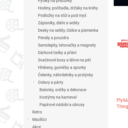
Pytlíky na přezůvky
l
Hodiny, počítadla, držáky na knihy
Podložky na stůl a pod myš
Zápisníky, diáře a sešity
Desky na sešity, číslice a písmenka
Penály a pouzdra
Samolepky, tetovačky a magnety
Dárkové tašky a přání
Svačinové boxy a láhve na pití
Hřebeny, gumičky a sponky
Čelenky, náhrdelníky a prstýnky
Oslavy a párty
Balonky, svíčky a dekorace
Kostýmy na karneval
Plyšá
Papírové nádobí a ubrusy
Thin
Retro
Mazlíčci
Akce