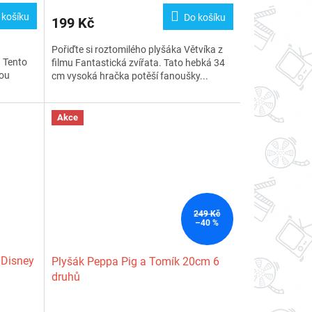
 košíku
Do košíku
199 Kč
Pořiďte si roztomilého plyšáka Větvíka z
. Tento
filmu Fantastická zvířata. Tato hebká 34
nou
cm vysoká hračka potěší fanoušky...
Akce
249 Kč
–40 %
 Disney
Plyšák Peppa Pig a Tomík 20cm 6
druhů