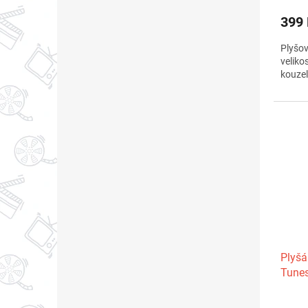
produ
399
je
4,2
Plyšov
z
veliko
5
kouzel
hvězdi
Plyšá
Tune