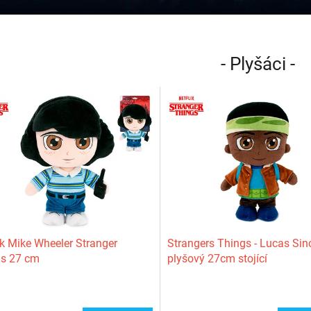
- Plyšáci -
k Mike Wheeler Stranger
Strangers Things - Lucas Sinc
gs 27 cm
plyšový 27cm stojící