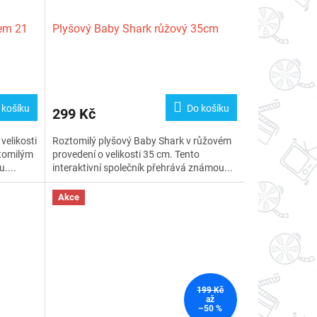
kem 21
Plyšový Baby Shark růžový 35cm
Průměrné
hodnocení
produktu
 košíku
Do košíku
299 Kč
je
5,0
velikosti
Roztomilý plyšový Baby Shark v růžovém
z
ztomilým
provedení o velikosti 35 cm. Tento
5
....
interaktivní společník přehrává známou...
hvězdiček.
Akce
199 Kč
až
–50 %