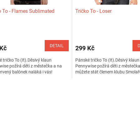
o To - Flames Sublimated
Tričko To - Loser
rné
Průměrné
cení
hodnocení
ktu
produktu
DETAIL
D
 Kč
299 Kč
je
4,5
 tričko To (It).Děsivý klaun
Pánské tričko To (It).Děsivý klaun
z
ise požírá děti z městečka a na
Pennywise požírá děti z městečka
5
ervený balónek naláká i vás!
můžete stát členem klubu Smolař
ček.
hvězdiček.
O
v
l
á
d
a
c
í
p