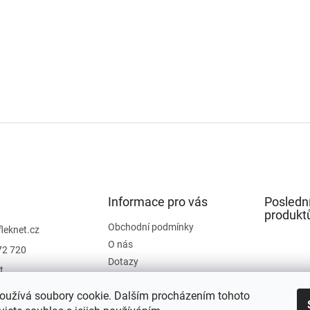
Informace pro vás
Posledn
produkt
Obchodní podmínky
fleknet.cz
O nás
72 720
Dotazy
t
Kontakty
t
oužívá soubory cookie. Dalším procházením tohoto
Hodnocení obchodu