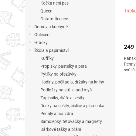
Kočka není pes
u
Tričk
k
Queen
t
Ostatní licence
ů
Domov a kuchyně
Průmě
Oblečení
hodno
produ
Hračky
249
je
Škola a papírnictví
4,8
Kufříky
Pánské
z
Pennyw
5
Propisky, pastelky a pera
svůj č
hvězdi
Pytlíky na přezůvky
Hodiny, počítadla, držáky na knihy
Podložky na stůl a pod myš
Zápisníky, diáře a sešity
Desky na sešity, číslice a písmenka
Penály a pouzdra
Samolepky, tetovačky a magnety
Dárkové tašky a přání