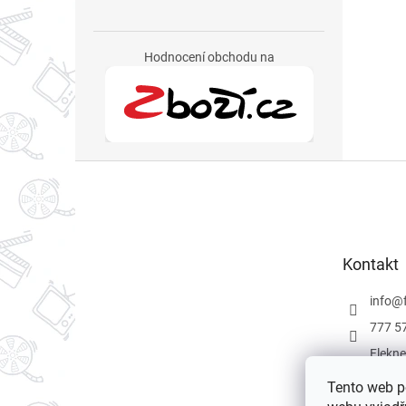
Hodnocení obchodu na
Z
á
p
a
t
Kontakt
í
info
@
777 5
Flekne
Flekne
Tento web p