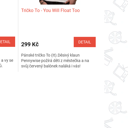
Tričko To - You Will Float Too
Průměrné
hodnocení
produktu
ETAIL
DETAIL
299 Kč
je
4,0
Pánské tričko To (It).Děsivý klaun
z
 a vy se
Pennywise požírá děti z městečka a na
5
ů.
svůj červený balónek naláká i vás!
hvězdiček.