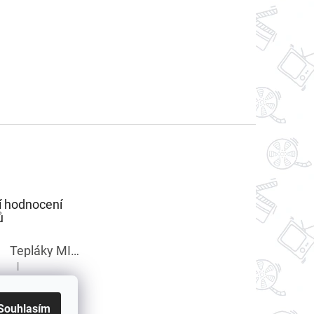
í hodnocení
ů
Tepláky MINECRAFT chlapecké
|
Hodnocení produktu je 5 z 5 hvězdiček.
Souhlasím