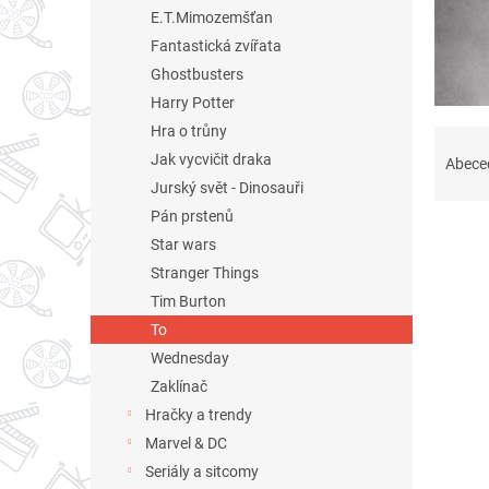
n
E.T.Mimozemšťan
e
Fantastická zvířata
l
Ghostbusters
Harry Potter
Hra o trůny
Ř
a
Jak vycvičit draka
Abece
z
Jurský svět - Dinosauři
e
Pán prstenů
n
Star wars
í
Stranger Things
p
V
r
Tim Burton
ý
o
To
p
d
Wednesday
i
u
s
Zaklínač
k
p
Hračky a trendy
t
r
Marvel & DC
ů
o
Seriály a sitcomy
d