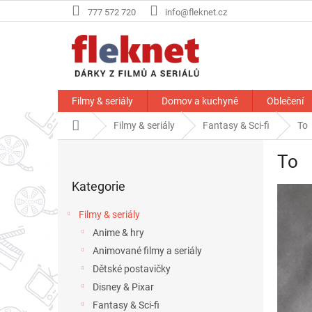
Přejít
777 572 720
info@fleknet.cz
na
obsah
Filmy & seriály
Domov a kuchyně
Oblečení
Domů
Filmy & seriály
Fantasy & Sci-fi
To
P
To
o
Přeskočit
s
Kategorie
kategorie
t
r
Filmy & seriály
a
Anime & hry
n
Animované filmy a seriály
n
í
Dětské postavičky
p
Disney & Pixar
a
Fantasy & Sci-fi