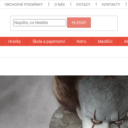
OBCHODNÍ PODMÍNKY
O NÁS
DOTAZY
KONTAKTY
HLEDAT
Hračky
Škola a papírnictví
Retro
Mazlíčci
A