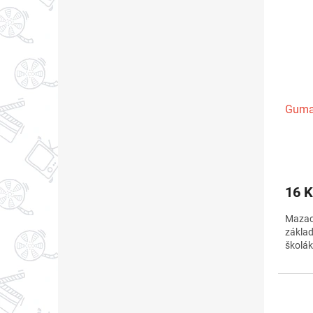
Guma
16 K
Mazac
zákla
školák