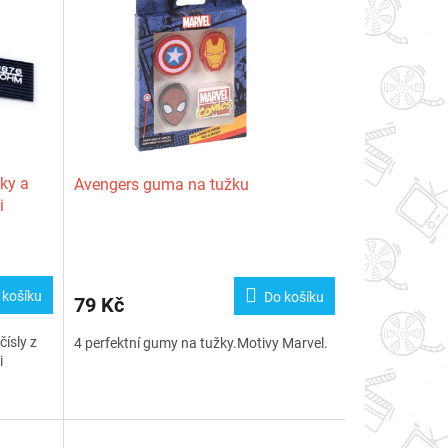
ky a
Avengers guma na tužku
i
 košíku
Do košíku
79 Kč
ísly z
4 perfektní gumy na tužky.Motivy Marvel.
i