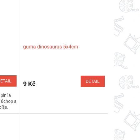
guma dinosaurus 5x4cm
ETAIL
DETAIL
9 Kč
plní a
 úchop a
píše.