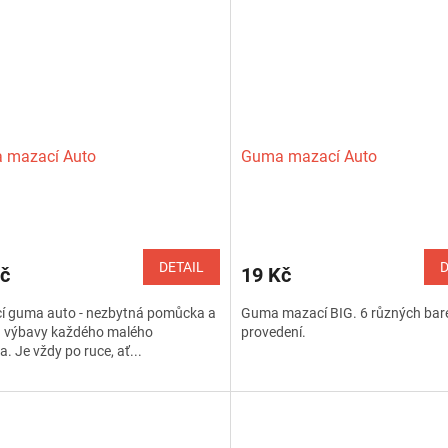
 mazací Auto
Guma mazací Auto
DETAIL
D
č
19 Kč
í guma auto - nezbytná pomůcka a
Guma mazací BIG. 6 různých bar
d výbavy každého malého
provedení.
a. Je vždy po ruce, ať...