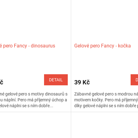
é pero Fancy - dinosaurus
Gelové pero Fancy - kočka
Průměrné
hodnocení
produktu
DETAIL
D
č
39 Kč
je
5,0
é gelové pero s motivy dinosaurů s
Zábavné gelové pero s modrou ná
z
 náplní. Pero má příjemný úchop a
motivem kočky. Pero má příjemný
5
elové náplni se s ním dobře...
díky gelové náplni se s ním dobře 
hvězdiček.