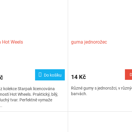
 Hot Weels
guma jednorožec
rné
cení
ktu
D
Do košíku
14 Kč
č
Různé gumy s jednorožci, v různ
 kolekce Starpak licencována
barvách.
ností Hot Wheels. Praktický, bílý,
uchý tvar. Perfektně vymaže
ček.
..