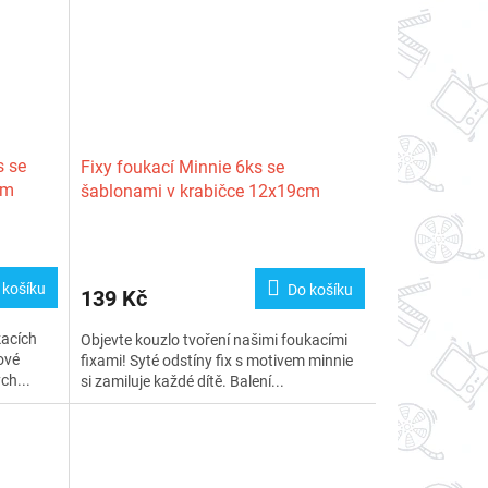
s se
Fixy foukací Minnie 6ks se
cm
šablonami v krabičce 12x19cm
 košíku
Do košíku
139 Kč
kacích
Objevte kouzlo tvoření našimi foukacími
ové
fixami! Syté odstíny fix s motivem minnie
ch...
si zamiluje každé dítě. Balení...