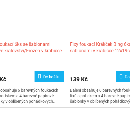
foukací 6ks se šablonami
Fixy foukací Králíček Bing 6k
é království/Frozen v krabičce
šablonami v krabičce 12x19
9cm
Do košíku
Do
 Kč
139 Kč
 obsahuje 6 barevných foukacích
Balení obsahuje 6 barevných fou
 potiskem a 4 barevné papírové
fixů s potiskem a 4 barevné papír
ky v oblíbených pohádkových...
šablonky v oblíbených pohádkový