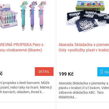
BAREVNÁ PROPISKA Pero s
Abeceda Skládačka s písmen
ou vícebarevné (6barev)
čísly +podložky plast v krabic
orožec
31x13x4cm
DETAIL
Do
č
199 Kč
í propiska s šesti barvami. Může
Abeceda Skládačka s písmenky a č
 psaní, nebo taky na hraní. Máme jí
plastu v krabici 31x13x4cm. Velm
ch barvách, skladem, ihned k...
zábavná skládačka ABC. Tato
didaktická...