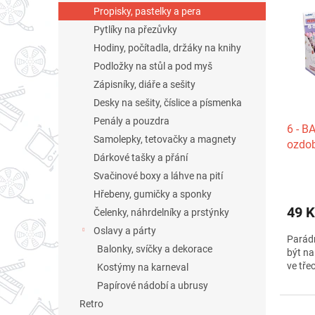
o
n
p
Propisky, pastelky a pera
d
e
i
u
Pytlíky na přezůvky
l
s
k
Hodiny, počítadla, držáky na knihy
p
t
Podložky na stůl a pod myš
r
ů
o
Zápisníky, diáře a sešity
d
Desky na sešity, číslice a písmenka
u
Penály a pouzdra
6 - 
k
Samolepky, tetovačky a magnety
ozdob
t
Dárkové tašky a přání
Jedn
ů
Svačinové boxy a láhve na pití
Hřebeny, gumičky a sponky
49 K
Čelenky, náhrdelníky a prstýnky
Oslavy a párty
Parádn
Balonky, svíčky a dekorace
být na
ve tře
Kostýmy na karneval
Papírové nádobí a ubrusy
Retro