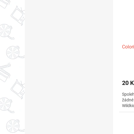
Color
20 K
Spoleh
žádné 
Wildki