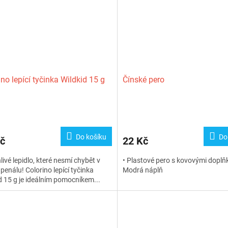
ino lepící tyčinka Wildkid 15 g
Čínské pero
Průměrné
hodnocení
produktu
Do košíku
Do
č
22 Kč
je
5,0
livé lepidlo, které nesmí chybět v
• Plastové pero s kovovými doplňk
z
penálu! Colorino lepící tyčinka
Modrá náplň
5
d 15 g je ideálním pomocníkem...
hvězdiček.