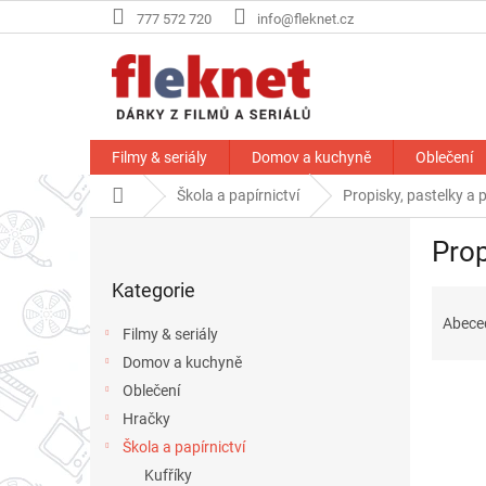
Přejít
777 572 720
info@fleknet.cz
na
obsah
Filmy & seriály
Domov a kuchyně
Oblečení
Domů
Škola a papírnictví
Propisky, pastelky a 
P
Prop
o
Přeskočit
s
Kategorie
kategorie
Ř
t
a
r
Abece
Filmy & seriály
z
a
Domov a kuchyně
e
n
n
Oblečení
n
í
í
Hračky
p
p
V
Škola a papírnictví
r
a
ý
Kufříky