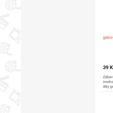
gelov
39 K
Zábavn
modrou
díky g