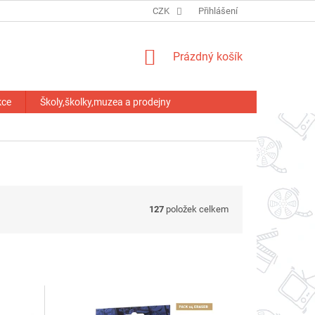
HODNOCENÍ OBCHODU
CZK
Přihlášení
NÁKUPNÍ
Prázdný košík
KOŠÍK
kce
Školy,školky,muzea a prodejny
127
položek celkem