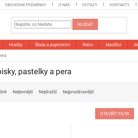
OBCHODNÍ PODMÍNKY
O NÁS
DOTAZY
KONTAKTY
HLEDAT
Hračky
Škola a papírnictví
Retro
Mazlíčci
A
pera
isky, pastelky a pera
dně
Nejlevnější
Nejdražší
Nejprodávanější
OTEVŘÍT FILTR