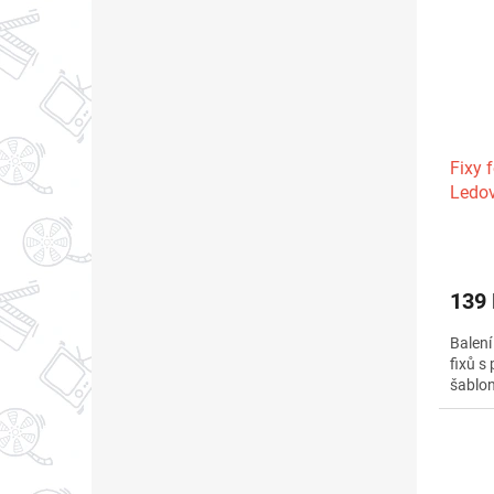
Fixy 
Ledov
12x1
139
Balení
fixů s
šablon