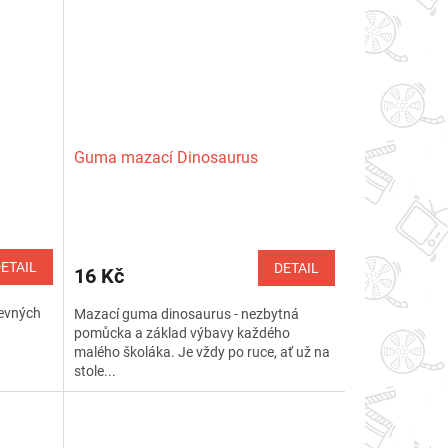
Guma mazací Dinosaurus
ETAIL
DETAIL
16 Kč
evných
Mazací guma dinosaurus - nezbytná
pomůcka a základ výbavy každého
malého školáka. Je vždy po ruce, ať už na
stole...