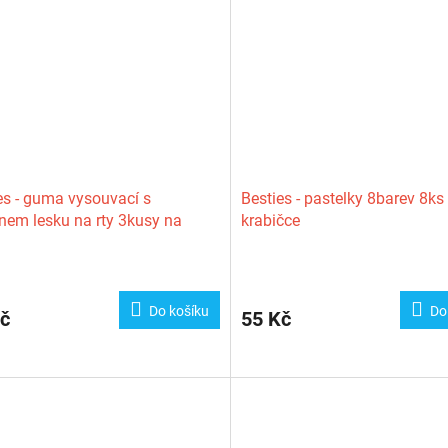
es - guma vysouvací s
Besties - pastelky 8barev 8ks
nem lesku na rty 3kusy na
krabičce
Do košíku
Do
č
55 Kč