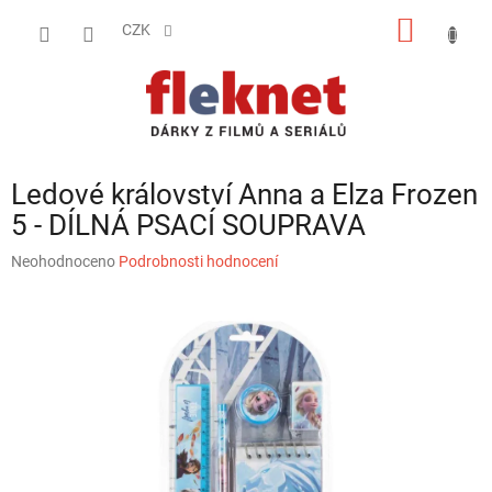
Přejít
NÁKUP
na
CZK
obsah
KOŠÍK
Ledové království Anna a Elza Frozen
5 - DÍLNÁ PSACÍ SOUPRAVA
Průměrné
Neohodnoceno
Podrobnosti hodnocení
hodnocení
produktu
je
0,0
z
5
hvězdiček.