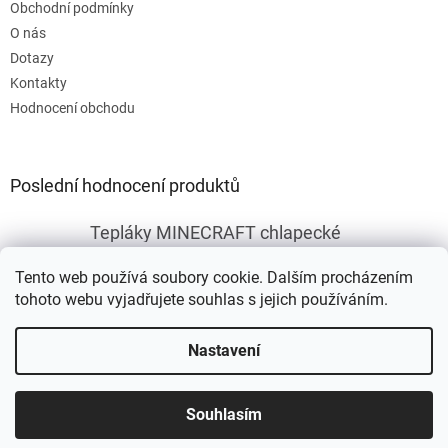
Obchodní podmínky
O nás
Dotazy
Kontakty
Hodnocení obchodu
Poslední hodnocení produktů
Tepláky MINECRAFT chlapecké
|
Hodnocení produktu je 5 z 5 hvězdiček.
Tento web používá soubory cookie. Dalším procházením
tohoto webu vyjadřujete souhlas s jejich používáním.
Vytvořil Shoptet
Nastavení
Copyright 2026
Fleknet
. Všechna práva vyhrazena.
Upravit
Souhlasím
nastavení cookies