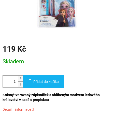
119 Kč
Měrná
Skladem
cena:
Přidat do košíku
Krásný tvarovaný zápisníček s oblíbeným motivem ledového
království v sadě s propiskou-
Detailní informace