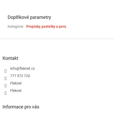
Doplňkové parametry
Kategorie
:
Propisky, pastelky a pera
Z
á
p
a
Kontakt
t
í
info
@
fleknet.cz
777 572 720
Fleknet
Fleknet
Informace pro vás