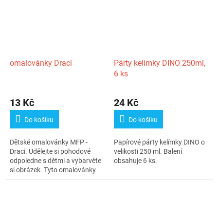
omalovánky Draci
Párty kelímky DINO 250ml,
6 ks
13 Kč
24 Kč
Do košíku
Do košíku
Dětské omalovánky MFP -
Papírové párty kelímky DINO o
Draci. Udělejte si pohodové
velikosti 250 ml. Balení
odpoledne s dětmi a vybarvěte
obsahuje 6 ks.
si obrázek. Tyto omalovánky
jsou...