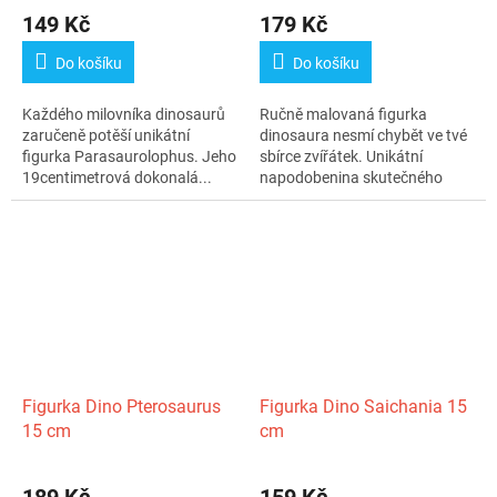
149 Kč
179 Kč
Do košíku
Do košíku
Každého milovníka dinosaurů
Ručně malovaná figurka
zaručeně potěší unikátní
dinosaura nesmí chybět ve tvé
figurka Parasaurolophus. Jeho
sbírce zvířátek. Unikátní
19centimetrová dokonalá...
napodobenina skutečného
zvířete může...
Figurka Dino Pterosaurus
Figurka Dino Saichania 15
15 cm
cm