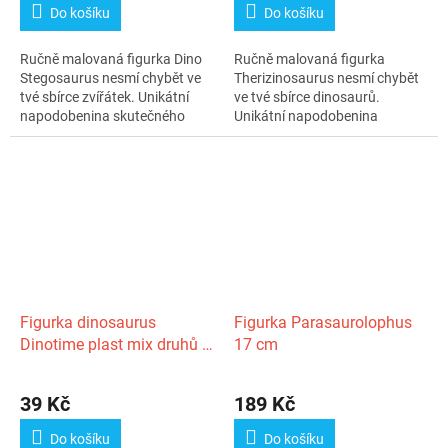
Do košíku
Do košíku
Ručně malovaná figurka Dino
Ručně malovaná figurka
Stegosaurus nesmí chybět ve
Therizinosaurus nesmí chybět
tvé sbírce zvířátek. Unikátní
ve tvé sbírce dinosaurů.
napodobenina skutečného
Unikátní napodobenina
zvířete...
skutečného zvířete...
Figurka dinosaurus
Figurka Parasaurolophus
Dinotime plast mix druhů v
17 cm
sáčku 8x15cm
39 Kč
189 Kč
Do košíku
Do košíku