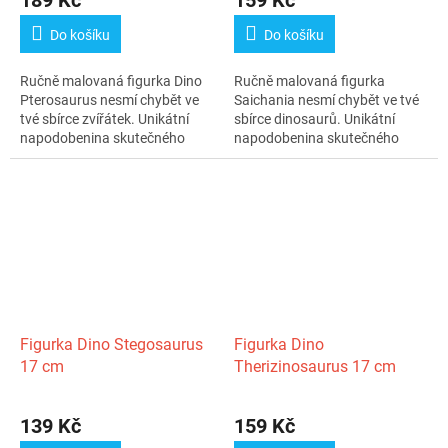
189 Kč
159 Kč
Do košíku
Do košíku
Ručně malovaná figurka Dino
Ručně malovaná figurka
Pterosaurus nesmí chybět ve
Saichania nesmí chybět ve tvé
tvé sbírce zvířátek. Unikátní
sbírce dinosaurů. Unikátní
napodobenina skutečného
napodobenina skutečného
zvířete...
zvířete může...
Figurka Dino Stegosaurus
Figurka Dino
17 cm
Therizinosaurus 17 cm
139 Kč
159 Kč