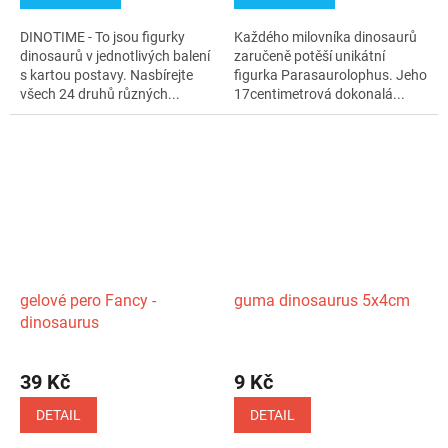
DINOTIME - To jsou figurky
Každého milovníka dinosaurů
dinosaurů v jednotlivých balení
zaručeně potěší unikátní
s kartou postavy. Nasbírejte
figurka Parasaurolophus. Jeho
všech 24 druhů různých...
17centimetrová dokonalá...
gelové pero Fancy -
guma dinosaurus 5x4cm
dinosaurus
39 Kč
9 Kč
DETAIL
DETAIL