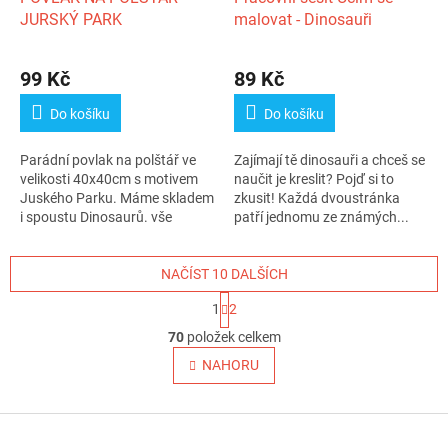
JURSKÝ PARK
malovat - Dinosauři
99 Kč
89 Kč
Do košíku
Do košíku
Parádní povlak na polštář ve
Zajímají tě dinosauři a chceš se
velikosti 40x40cm s motivem
naučit je kreslit? Pojď si to
Juského Parku. Máme skladem
zkusit! Každá dvoustránka
i spoustu Dinosaurů. vše
patří jednomu ze známých...
ihned...
NAČÍST 10 DALŠÍCH
S
1
2
t
O
r
70
položek celkem
v
á
l
NAHORU
n
á
k
o
d
v
Z
a
á
c
á