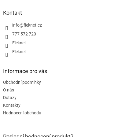
n
í
p
í
p
a
Kontakt
r
t
v
í
info
@
fleknet.cz
k
y
777 572 720
v
Fleknet
ý
p
Fleknet
i
s
u
Informace pro vás
Obchodní podmínky
O nás
Dotazy
Kontakty
Hodnocení obchodu
Poslední hodnocení produktů