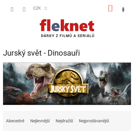
Přejít
NÁKUP
na
CZK
obsah
KOŠÍK
Jurský svět - Dinosauři
Ř
a
Abecedně
Nejlevnější
Nejdražší
Nejprodávanější
z
e