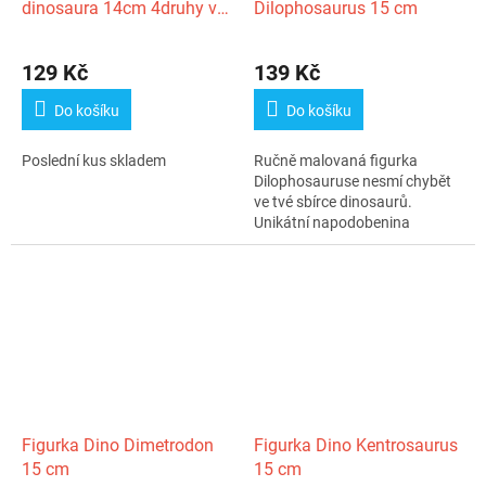
dinosaura 14cm 4druhy v
Dilophosaurus 15 cm
krabičce
129 Kč
139 Kč
Do košíku
Do košíku
Poslední kus skladem
Ručně malovaná figurka
Dilophosauruse nesmí chybět
ve tvé sbírce dinosaurů.
Unikátní napodobenina
skutečného zvířete...
Figurka Dino Dimetrodon
Figurka Dino Kentrosaurus
15 cm
15 cm