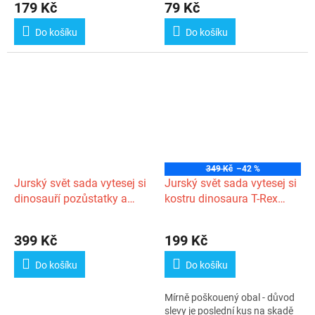
179 Kč
79 Kč
Do košíku
Do košíku
349 Kč
–42 %
Jurský svět sada vytesej si
Jurský svět sada vytesej si
dinosauří pozůstatky a
kostru dinosaura T-Rex
jantarové zkameněliny v
svítící ve tmě s doplňky v
krabičce
krabičce
399 Kč
199 Kč
Do košíku
Do košíku
Mírně poškouený obal - důvod
slevy je poslední kus na skadě