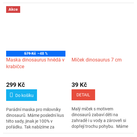
Akce
579 Kč
–48 %
Maska dinosaurus hnědá v
Míček dinosaurus 7 cm
krabičce
299 Kč
39 Kč
DETAIL
Do košíku
Malý míček s motivem
Parádní maska pro milovníky
dinosaurů zabaví děti na
dinosaurů. Máme poslední kus
zahradě i u vody a zároveň si
této sady, jinak je 100% v
dopřejí trochu pohybu. Máme
pořádku. Tak nabízíme za
skladem,...
super...