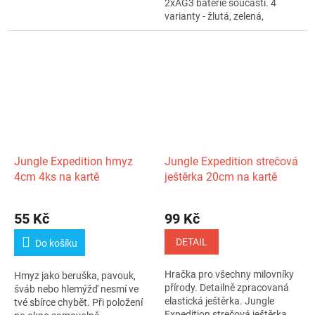
2xAG3 baterie součástí. 4
varianty - žlutá, zelená,
červená,...
Jungle Expedition hmyz
Jungle Expedition strečová
4cm 4ks na kartě
ještěrka 20cm na kartě
55 Kč
99 Kč
DETAIL
Do košíku
Hračka pro všechny milovníky
Hmyz jako beruška, pavouk,
přírody. Detailně zpracovaná
šváb nebo hlemýžď nesmí ve
elastická ještěrka. Jungle
tvé sbírce chybět. Při položení
Expedition strečová ještěrka