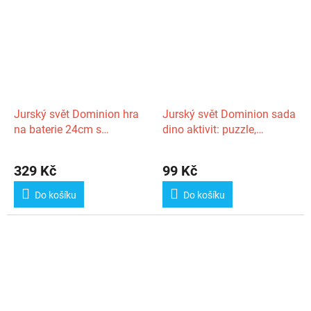
Jurský svět Dominion hra
Jurský svět Dominion sada
na baterie 24cm s
dino aktivit: puzzle,
bzučákem v krabičce
klíčenka, kostra, nálepky,
karty v sáčku
329 Kč
99 Kč
Do košíku
Do košíku