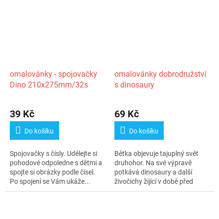
omalovánky - spojovačky
omalovánky dobrodružství
Dino 210x275mm/32s
s dinosaury
39 Kč
69 Kč
Do košíku
Do košíku
Spojovačky s čísly. Udělejte si
Bětka objevuje tajuplný svět
pohodové odpoledne s dětmi a
druhohor. Na své výpravě
spojte si obrázky podle čísel.
potkává dinosaury a další
Po spojení se Vám ukáže...
živočichy žijící v době před
miliony...