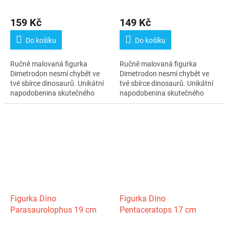
159 Kč
149 Kč
Do košíku
Do košíku
Ručně malovaná figurka
Ručně malovaná figurka
Dimetrodon nesmí chybět ve
Dimetrodon nesmí chybět ve
tvé sbírce dinosaurů. Unikátní
tvé sbírce dinosaurů. Unikátní
napodobenina skutečného
napodobenina skutečného
zvířete může...
zvířete může...
Figurka Dino
Figurka Dino
Parasaurolophus 19 cm
Pentaceratops 17 cm