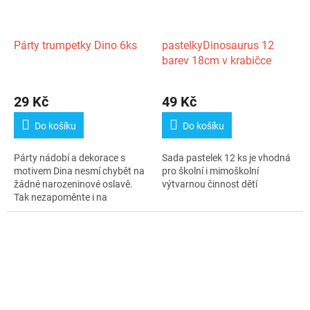
Párty trumpetky Dino 6ks
pastelkyDinosaurus 12
barev 18cm v krabičce
29 Kč
49 Kč
Do košíku
Do košíku
Párty nádobí a dekorace s
Sada pastelek 12 ks je vhodná
motivem Dina nesmí chybět na
pro školní i mimoškolní
žádné narozeninové oslavě.
výtvarnou činnost dětí
Tak nezapoměnte i na
trumpetky a...