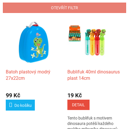
n
OTEVŘÍT FILTR
í
p
V
r
ý
o
p
d
i
u
s
k
p
t
r
ů
o
d
Batoh plastový modrý
Bublifuk 40ml dinosaurus
u
27x22cm
plast 14cm
k
t
99 Kč
19 Kč
ů
DETAIL
Do košíku
Tento bublifuk s motivem
dinosaura potěší každého