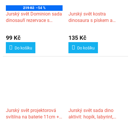
219 Kč
–54 %
Jurský svět Dominion sada
Jurský svět kostra
dinosauří rezervace s
dinosaura s pískem a
kinetickým pískem v
lopatkou v papírové truhle
krabičce
99 Kč
135 Kč
Do košíku
Do košíku
Jurský svět projektorová
Jurský svět sada dino
svítilna na baterie 11cm +
aktivit: hopík, labyrint,
3ks disků v krabičce
puzzle, nálepky, klíčenka,
pero v sáčku