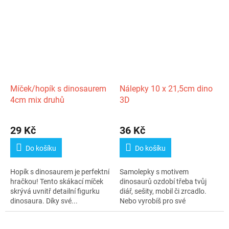
Míček/hopík s dinosaurem
Nálepky 10 x 21,5cm dino
4cm mix druhů
3D
29 Kč
36 Kč
Do košíku
Do košíku
Hopík s dinosaurem je perfektní
Samolepky s motivem
hračkou! Tento skákací míček
dinosaurů ozdobí třeba tvůj
skrývá uvnitř detailní figurku
diář, sešity, mobil či zrcadlo.
dinosaura. Díky své...
Nebo vyrobíš pro své
kamarádky...