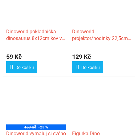
Dinoworld pokladnička
Dinoworld
dinosaurus 8x12cm kov v
projektor/hodinky 22,5cm
sáčku
na baterie
59 Kč
129 Kč
Do košíku
Do košíku
169 Kč
–23 %
Dinoworld vymaluj si svého
Figurka Dino