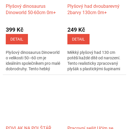
Plyšový dinosaurus
Plyšový had dvoubarevný
Dinoworld 50-60cm 0m+
2barvy 130cm 0m+
399 Kč
249 Kč
DETAIL
DETAIL
Plyšový dinosaurus Dinoworld
Měkký plyšový had 130 cm
o velikosti 50–60 cm je
potěší každé dítě od narození.
ideálním společníkem pro malé
Tento realisticky zpracovaný
dobrodruhy. Tento hebký
plyšák s plastickými šupinami
plyšák s...
je...
POVLAK NA POLŠTÁŘ
Pracovní sešit Učím se