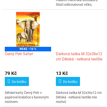
malého milovníka dinosaurů.
Stačí odšroubovat víčko,
ponořit do...
95 Kč
–16 %
Černý Petr Safari
Dárková taška M 32x36x12
cm Dětská - netkaná textílie
79 Kč
13 Kč
Do košíku
Do košíku
Dětské karty Černý Petr v
Dárková taška M 32x36x12 cm
papírové krabičce s barevným
Dětská - netkaná textílie mix
motivem.
motivů