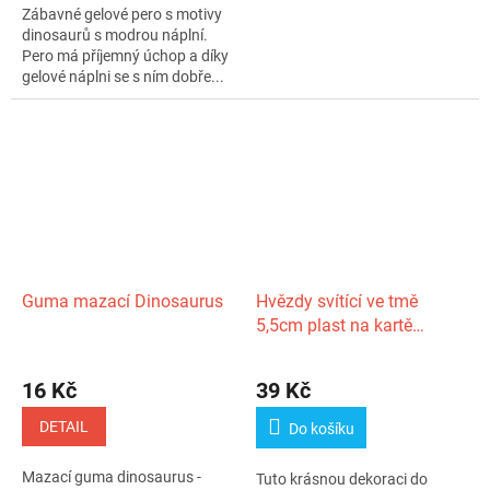
Zábavné gelové pero s motivy
dinosaurů s modrou náplní.
Pero má příjemný úchop a díky
gelové náplni se s ním dobře...
Guma mazací Dinosaurus
Hvězdy svítící ve tmě
5,5cm plast na kartě
12x20cm
16 Kč
39 Kč
DETAIL
Do košíku
Mazací guma dinosaurus -
Tuto krásnou dekoraci do