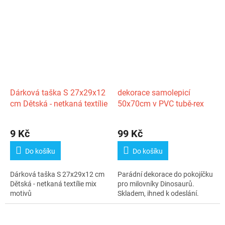
Dárková taška S 27x29x12
dekorace samolepicí
cm Dětská - netkaná textílie
50x70cm v PVC tubě-rex
9 Kč
99 Kč
Do košíku
Do košíku
Dárková taška S 27x29x12 cm
Parádní dekorace do pokojíčku
Dětská - netkaná textílie mix
pro milovníky Dinosaurů.
motivů
Skladem, ihned k odeslání.