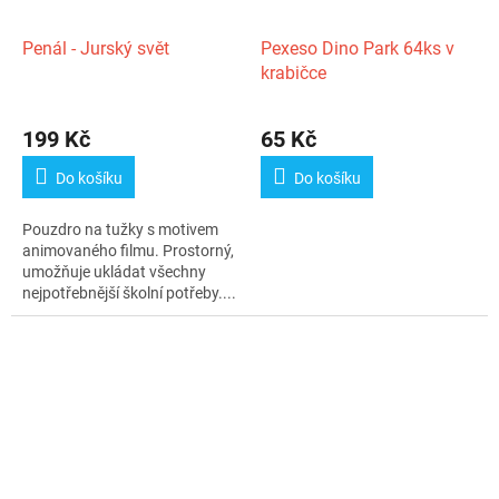
Penál - Jurský svět
Pexeso Dino Park 64ks v
krabičce
199 Kč
65 Kč
Do košíku
Do košíku
Pouzdro na tužky s motivem
animovaného filmu. Prostorný,
umožňuje ukládat všechny
nejpotřebnější školní potřeby....