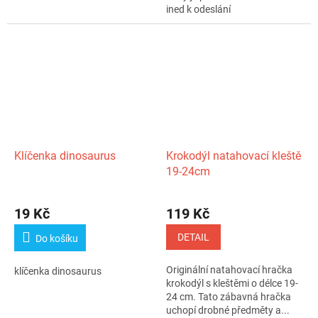
ined k odeslání
Klíčenka dinosaurus
Krokodýl natahovací kleště
19-24cm
19 Kč
119 Kč
DETAIL
Do košíku
Originální natahovací hračka
klíčenka dinosaurus
krokodýl s kleštěmi o délce 19-
24 cm. Tato zábavná hračka
uchopí drobné předměty a...