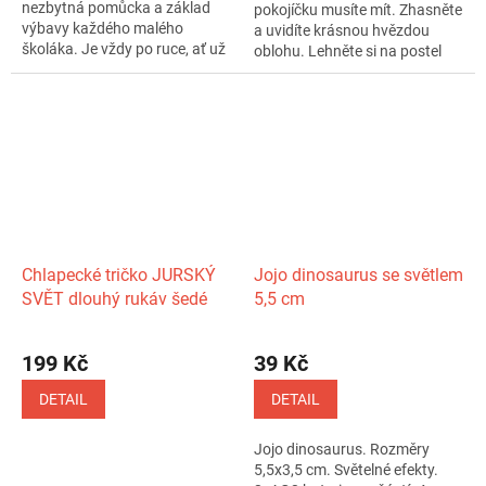
nezbytná pomůcka a základ
pokojíčku musíte mít. Zhasněte
výbavy každého malého
a uvidíte krásnou hvězdou
školáka. Je vždy po ruce, ať už
oblohu. Lehněte si na postel
na stole...
a...
Chlapecké tričko JURSKÝ
Jojo dinosaurus se světlem
SVĚT dlouhý rukáv šedé
5,5 cm
199 Kč
39 Kč
DETAIL
DETAIL
Jojo dinosaurus. Rozměry
5,5x3,5 cm. Světelné efekty.