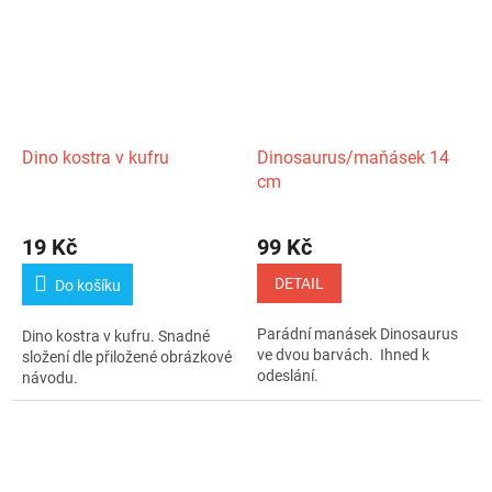
Dino kostra v kufru
Dinosaurus/maňásek 14
cm
19 Kč
99 Kč
DETAIL
Do košíku
Parádní manásek Dinosaurus
Dino kostra v kufru. Snadné
ve dvou barvách. Ihned k
složení dle přiložené obrázkové
odeslání.
návodu.