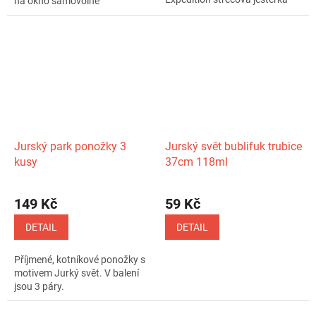
na okno samovolně
je...
nepravidelným...
Jurský park ponožky 3
Jurský svět bublifuk trubice
kusy
37cm 118ml
149 Kč
59 Kč
DETAIL
DETAIL
Příjmené, kotníkové ponožky s
motivem Jurký svět. V balení
jsou 3 páry.