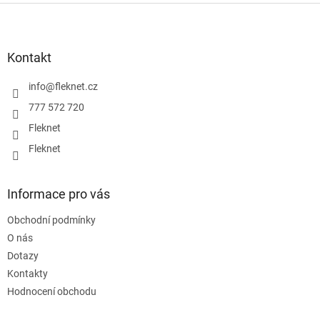
Z
á
p
a
Kontakt
t
í
info
@
fleknet.cz
777 572 720
Fleknet
Fleknet
Informace pro vás
Obchodní podmínky
O nás
Dotazy
Kontakty
Hodnocení obchodu