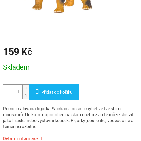
159 Kč
Měrná
Skladem
cena:
Přidat do košíku
Ručně malovaná figurka Saichania nesmí chybět ve tvé sbírce
dinosaurů. Unikátní napodobenina skutečného zvířete může sloužit
jako hračka nebo výstavní kousek. Figurky jsou lehké, voděodolné a
téměř nerozbitné.
Detailní informace