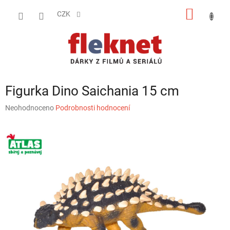
Přejít
NÁKUP
na
CZK
obsah
KOŠÍK
Figurka Dino Saichania 15 cm
Průměrné
Neohodnoceno
Podrobnosti hodnocení
hodnocení
produktu
je
0,0
z
5
hvězdiček.