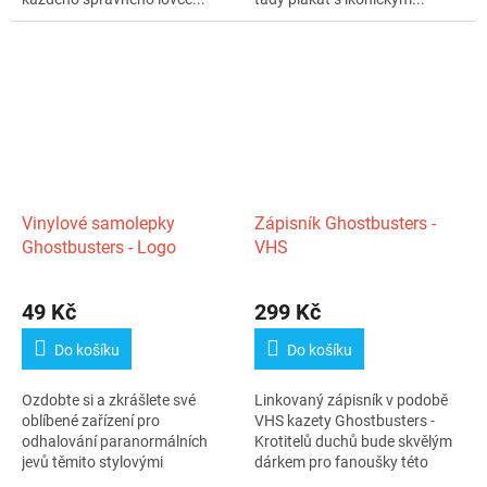
Vinylové samolepky
Zápisník Ghostbusters -
Ghostbusters - Logo
VHS
49 Kč
299 Kč
Do košíku
Do košíku
Ozdobte si a zkrášlete své
Linkovaný zápisník v podobě
oblíbené zařízení pro
VHS kazety Ghostbusters -
odhalování paranormálních
Krotitelů duchů bude skvělým
jevů těmito stylovými
dárkem pro fanoušky této
vinylovými...
filmové...