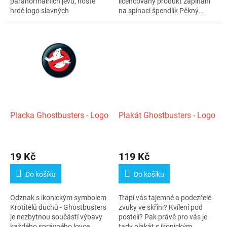
paranormálních jevů, noste
licencovaný produkt zapínání
hrdě logo slavných
na spínaci špendlík Pěkný...
Ghostbusters -...
Placka Ghostbusters - Logo
Plakát Ghostbusters - Logo
19 Kč
119 Kč
Do košíku
Do košíku
Odznak s ikonickým symbolem
Trápí vás tajemné a podezřelé
Krotitelů duchů - Ghostbusters
zvuky ve skříni? Kvílení pod
je nezbytnou součástí výbavy
postelí? Pak právě pro vás je
každého správného lovce...
tady plakát s ikonickým...