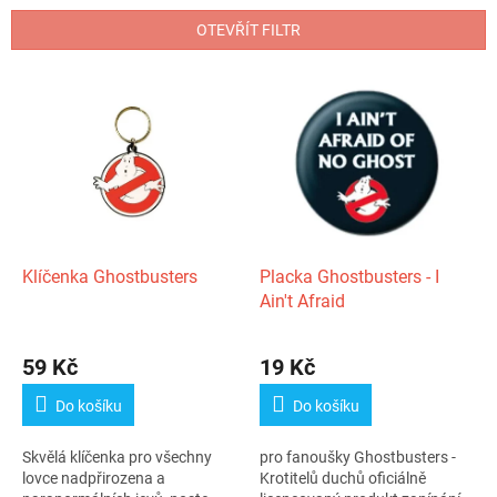
n
OTEVŘÍT FILTR
í
p
V
r
ý
o
p
d
i
u
s
k
p
t
r
ů
o
d
Klíčenka Ghostbusters
Placka Ghostbusters - I
u
Ain't Afraid
k
t
59 Kč
19 Kč
ů
Do košíku
Do košíku
Skvělá klíčenka pro všechny
pro fanoušky Ghostbusters -
lovce nadpřirozena a
Krotitelů duchů oficiálně