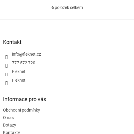
6
položek celkem
O
v
l
Z
á
á
d
p
a
a
Kontakt
c
t
í
í
info
@
fleknet.cz
p
r
777 572 720
v
Fleknet
k
y
Fleknet
v
ý
p
Informace pro vás
i
s
Obchodní podmínky
u
O nás
Dotazy
Kontakty