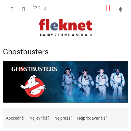
Přejít
NÁKUP
na
CZK
obsah
KOŠÍK
Ghostbusters
Ř
a
Abecedně
Nejlevnější
Nejdražší
Nejprodávanější
z
e