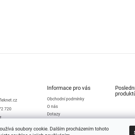
Informace pro vás
Posledn
produkt
Obchodní podmínky
fleknet.cz
O nás
72 720
Dotazy
t
Kontakty
t
oužívá soubory cookie. Dalším procházením tohoto
Hodnocení obchodu