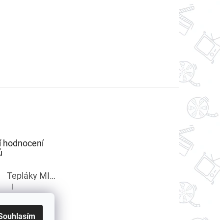
í hodnocení
ů
Tepláky MINECRAFT chlapecké
|
Hodnocení produktu je 5 z 5 hvězdiček.
Souhlasím