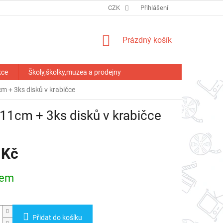
HODNOCENÍ OBCHODU
CZK
Přihlášení
NÁKUPNÍ
Prázdný košík
KOŠÍK
kce
Školy,školky,muzea a prodejny
cm + 3ks disků v krabičce
e 11cm + 3ks disků v krabičce
 Kč
dem
Přidat do košíku