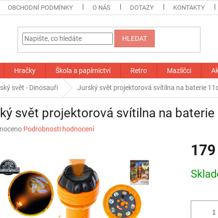
OBCHODNÍ PODMÍNKY
O NÁS
DOTAZY
KONTAKTY
HLEDAT
Hračky
Škola a papírnictví
Retro
Mazlíčci
A
ský svět - Dinosauři
Jurský svět projektorová svítilna na baterie 11
ký svět projektorová svítilna na bateri
né
noceno
Podrobnosti hodnocení
ní
179
u
Měrná
Skla
cena:
ek.