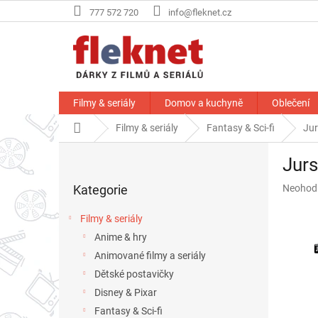
Přejít
777 572 720
info@fleknet.cz
na
obsah
Filmy & seriály
Domov a kuchyně
Oblečení
Domů
Filmy & seriály
Fantasy & Sci-fi
Jur
P
Jurs
o
Přeskočit
s
Průměr
Kategorie
Neohod
kategorie
t
hodnoce
r
produkt
Filmy & seriály
a
je
Anime & hry
n
0,0
z
Animované filmy a seriály
n
5
í
Dětské postavičky
hvězdič
p
Disney & Pixar
a
Fantasy & Sci-fi