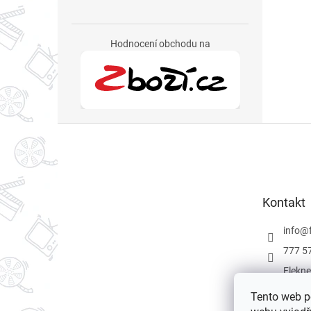
Hodnocení obchodu na
Z
á
p
a
t
Kontakt
í
info
@
777 5
Flekne
Flekne
Tento web p