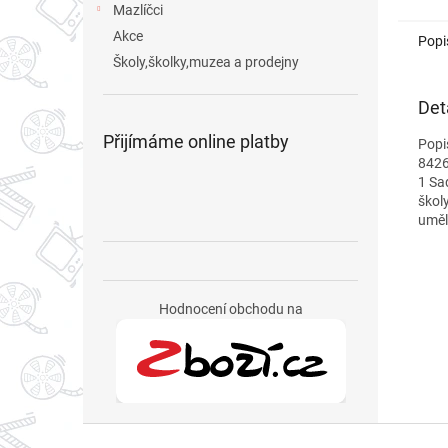
Mazlíčci
Akce
Popi
Školy,školky,muzea a prodejny
Det
Přijímáme online platby
Popi
8426
1 Sa
škol
uměl
Hodnocení obchodu na
Z