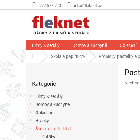
Přejít
777 572 720
info@fleknet.cz
na
obsah
Filmy & seriály
Domov a kuchyně
Oblečení
Domů
Škola a papírnictví
Propisky, pastelky a 
P
Past
o
Přeskočit
s
Průměr
Kategorie
Neohod
kategorie
t
hodnoce
r
produkt
Filmy & seriály
a
je
Domov a kuchyně
n
0,0
z
Oblečení
n
5
í
Hračky
hvězdič
p
Škola a papírnictví
a
Kufříky