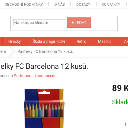
OBCHODNÍ PODMÍNKY
O NÁS
DOTAZY
KONTAKTY
HLEDAT
Hračky
Škola a papírnictví
Retro
Mazlíčci
A
pera
Pastelky FC Barcelona 12 kusů.
elky FC Barcelona 12 kusů.
né
noceno
Podrobnosti hodnocení
ní
89 
u
Měrná
Skla
cena:
ek.