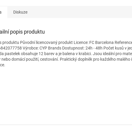
s
Diskuze
ailní popis produktu
s produktu Původní licencovaný produkt Licence: FC Barcelona Reference
842077758 Výrobce: CYP Brands Dostupnost: 24h - 48h Počet kusů v je
da pastelek obsahuje 12 barev a je balena v krabici. Jsou ideální pro mate
y nebo domácí použití, cestování. Praktický doplněk pro každého malého i
ce.