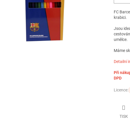
FC Barce
krabici.
Jsou ideá
cestován
umělce.
Máme skl
Detailní 
Při náku
DPD
Licence:
TISK