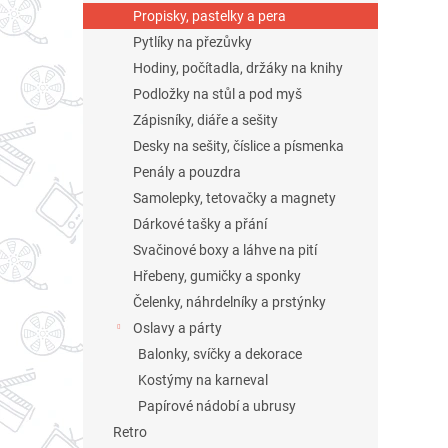
n
Propisky, pastelky a pera
e
Pytlíky na přezůvky
l
Hodiny, počítadla, držáky na knihy
Podložky na stůl a pod myš
Zápisníky, diáře a sešity
Desky na sešity, číslice a písmenka
Penály a pouzdra
Samolepky, tetovačky a magnety
Dárkové tašky a přání
Svačinové boxy a láhve na pití
Hřebeny, gumičky a sponky
Čelenky, náhrdelníky a prstýnky
Oslavy a párty
Balonky, svíčky a dekorace
Kostýmy na karneval
Papírové nádobí a ubrusy
Retro