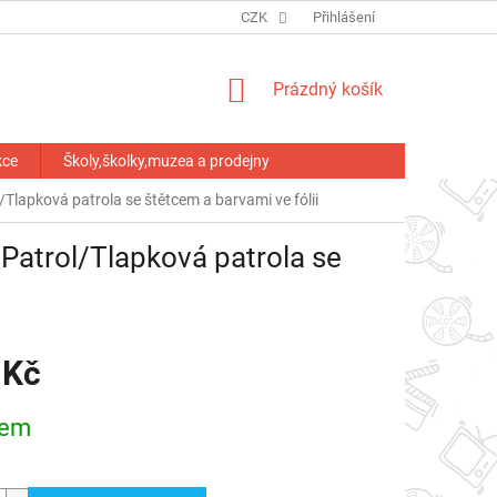
HODNOCENÍ OBCHODU
CZK
Přihlášení
NÁKUPNÍ
Prázdný košík
KOŠÍK
kce
Školy,školky,muzea a prodejny
lapková patrola se štětcem a barvami ve fólii
Patrol/Tlapková patrola se
 Kč
dem