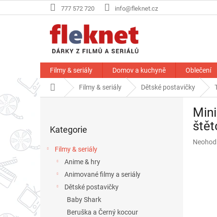
Přejít
777 572 720
info@fleknet.cz
na
obsah
Filmy & seriály
Domov a kuchyně
Oblečení
Domů
Filmy & seriály
Dětské postavičky
P
Mini
o
Přeskočit
s
štět
Kategorie
kategorie
t
Průměr
Neohod
r
Filmy & seriály
hodnoce
a
produkt
Anime & hry
n
je
Animované filmy a seriály
n
0,0
í
Dětské postavičky
z
p
5
Baby Shark
hvězdič
a
Beruška a Černý kocour