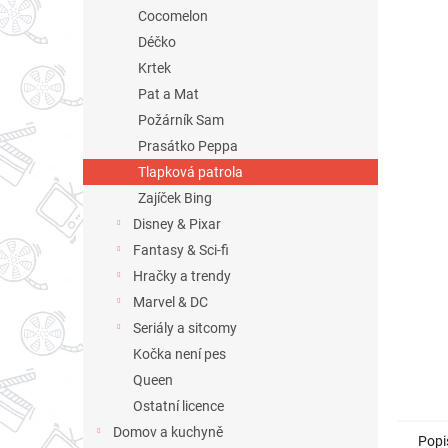
n
Cocomelon
e
Déčko
l
Krtek
Pat a Mat
Požárník Sam
Prasátko Peppa
Tlapková patrola
Zajíček Bing
Disney & Pixar
Fantasy & Sci-fi
Hračky a trendy
Marvel & DC
Seriály a sitcomy
Kočka není pes
Queen
Ostatní licence
Domov a kuchyně
Popi