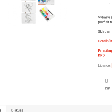
Vybarvi s
pověsit 
Skladem 
Detailní 
Při náku
DPD
Licence:
TISK
s
Diskuze