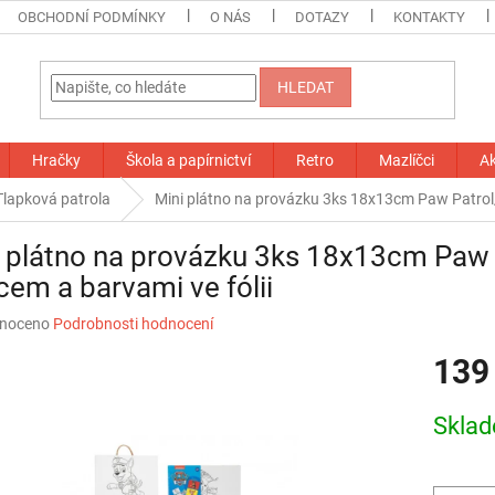
OBCHODNÍ PODMÍNKY
O NÁS
DOTAZY
KONTAKTY
HLEDAT
Hračky
Škola a papírnictví
Retro
Mazlíčci
A
Tlapková patrola
Mini plátno na provázku 3ks 18x13cm Paw Patrol/T
 plátno na provázku 3ks 18x13cm Paw 
cem a barvami ve fólii
né
noceno
Podrobnosti hodnocení
ní
139
u
Měrná
Skla
cena:
ek.