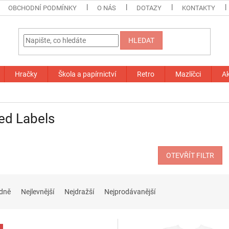
OBCHODNÍ PODMÍNKY
O NÁS
DOTAZY
KONTAKTY
HLEDAT
Hračky
Škola a papírnictví
Retro
Mazlíčci
A
ed Labels
OTEVŘÍT FILTR
dně
Nejlevnější
Nejdražší
Nejprodávanější