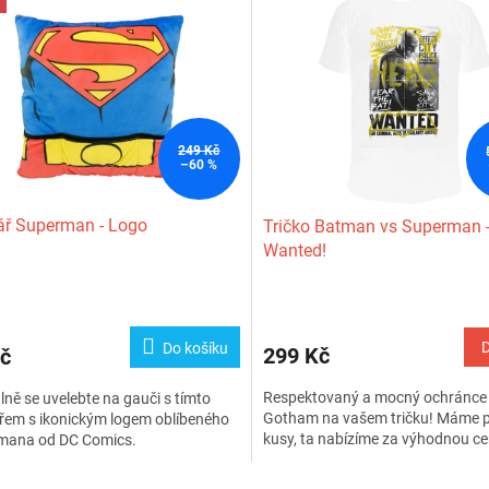
249 Kč
–60 %
ář Superman - Logo
Tričko Batman vs Superman -
Wanted!
Do košíku
299 Kč
č
Respektovaný a mocný ochránce
ně se uvelebte na gauči s tímto
Gotham na vašem tričku! Máme p
řem s ikonickým logem oblíbeného
kusy, ta nabízíme za výhodnou ce
mana od DC Comics.