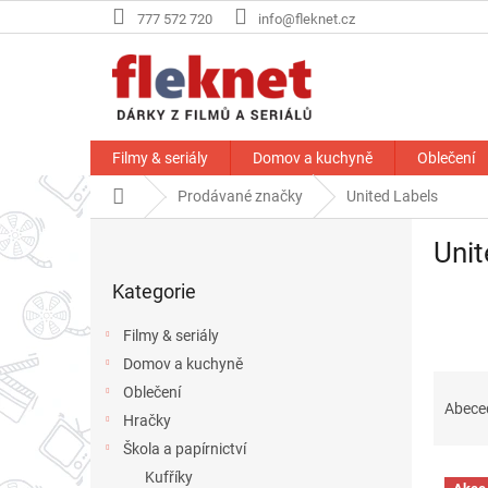
Přejít
777 572 720
info@fleknet.cz
na
obsah
Filmy & seriály
Domov a kuchyně
Oblečení
Domů
Prodávané značky
United Labels
P
Unit
o
Přeskočit
s
Kategorie
kategorie
t
r
Filmy & seriály
a
Domov a kuchyně
n
Ř
Oblečení
n
a
Abece
í
Hračky
z
p
Škola a papírnictví
e
a
V
n
Kufříky