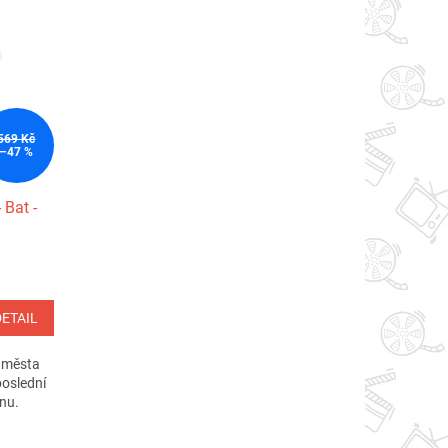
569 Kč
–47 %
 Bat -
DETAIL
 města
oslední
nu.