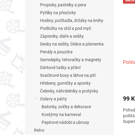
n
Akce
ý
í
Propisky, pastelky a pera
e
p
p
Pytlíky na přezůvky
l
i
r
Hodiny, počítadla, držáky na knihy
s
o
Podložky na stůl a pod myš
p
d
r
u
Zápisníky, diáře a sešity
o
k
Desky na sešity, číslice a písmenka
d
t
Penály a pouzdra
u
ů
Samolepky, tetovačky a magnety
Polšt
k
Dárkové tašky a přání
t
Svačinové boxy a láhve na pití
ů
Hřebeny, gumičky a sponky
Čelenky, náhrdelníky a prstýnky
99 K
Oslavy a párty
Balonky, svíčky a dekorace
Pohodl
Kostýmy na karneval
polštá
Super
Papírové nádobí a ubrusy
Retro