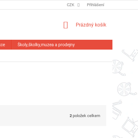
HODNOCENÍ OBCHODU
CZK
Přihlášení
NÁKUPNÍ
Prázdný košík
KOŠÍK
kce
Školy,školky,muzea a prodejny
2
položek celkem