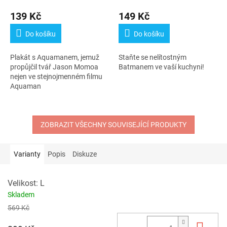
Průměrné
Průměrné
hodnocení
hodnocení
139 Kč
149 Kč
produktu
produktu
je
je
Do košíku
Do košíku
5,0
5,0
z
z
Plakát s Aquamanem, jemuž
Staňte se nelítostným
5
5
propůjčil tvář Jason Momoa
Batmanem ve vaší kuchyni!
hvězdiček.
hvězdiček.
nejen ve stejnojmenném filmu
Aquaman
ZOBRAZIT VŠECHNY SOUVISEJÍCÍ PRODUKTY
Varianty
Popis
Diskuze
Velikost: L
Skladem
569 Kč