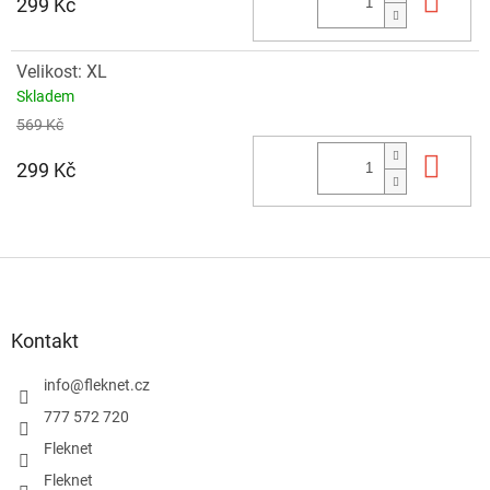
Do 
299 Kč
Velikost: XL
Skladem
569 Kč
Do 
299 Kč
Z
á
p
a
Kontakt
t
í
info
@
fleknet.cz
777 572 720
Fleknet
Fleknet