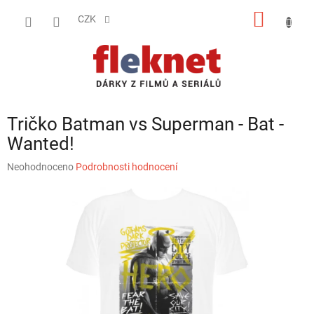
Přejít
NÁKUP
na
CZK
obsah
KOŠÍK
Tričko Batman vs Superman - Bat -
Wanted!
Průměrné
Neohodnoceno
Podrobnosti hodnocení
hodnocení
produktu
je
0,0
z
5
hvězdiček.