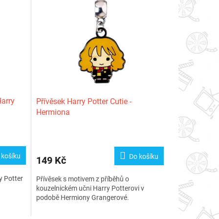
Harry
Přívěsek Harry Potter Cutie -
Hermiona
 košíku
Do košíku
149 Kč
y Potter
Přívěsek s motivem z příběhů o
kouzelnickém učni Harry Potterovi v
podobě Hermiony Grangerové.