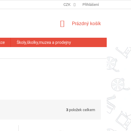
HODNOCENÍ OBCHODU
CZK
Přihlášení
NÁKUPNÍ
Prázdný košík
KOŠÍK
kce
Školy,školky,muzea a prodejny
3
položek celkem