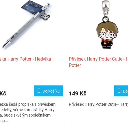
ska Harry Potter - Hedvika
Přívěsek Harry Potter Cutie - 
Potter
Do košíku
Do
 Kč
149 Kč
ezká šedá propiska s přívěskem
Přívěsek Harry Potter Cutie - Harr
edviky, věrné kamarádky Harry
a, bude skvělým společníkem
mu...