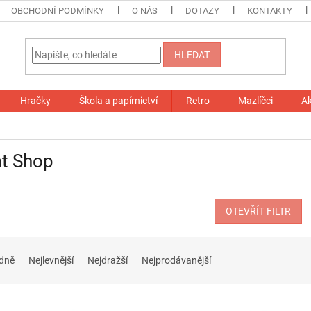
OBCHODNÍ PODMÍNKY
O NÁS
DOTAZY
KONTAKTY
HLEDAT
Hračky
Škola a papírnictví
Retro
Mazlíčci
A
at Shop
OTEVŘÍT FILTR
dně
Nejlevnější
Nejdražší
Nejprodávanější