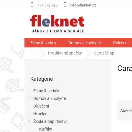
Přejít
777 572 720
info@fleknet.cz
na
obsah
Filmy & seriály
Domov a kuchyně
Oblečení
Domů
Prodávané značky
Carat Shop
P
Car
o
Přeskočit
s
Kategorie
kategorie
t
r
Filmy & seriály
a
Domov a kuchyně
n
Ř
Oblečení
n
a
Abece
í
Hračky
z
p
Škola a papírnictví
e
a
V
n
Kufříky