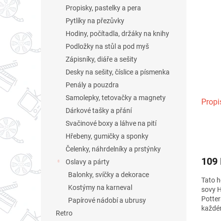
n
ý
í
Propisky, pastelky a pera
e
p
p
Pytlíky na přezůvky
l
i
r
Hodiny, počítadla, držáky na knihy
s
o
Podložky na stůl a pod myš
p
d
r
u
Zápisníky, diáře a sešity
o
k
Desky na sešity, číslice a písmenka
d
t
Penály a pouzdra
u
ů
Samolepky, tetovačky a magnety
Propi
k
Dárkové tašky a přání
t
Svačinové boxy a láhve na pití
ů
Hřebeny, gumičky a sponky
Čelenky, náhrdelníky a prstýnky
109
Oslavy a párty
Balonky, svíčky a dekorace
Tato h
Kostýmy na karneval
sovy H
Potter
Papírové nádobí a ubrusy
každé
Retro