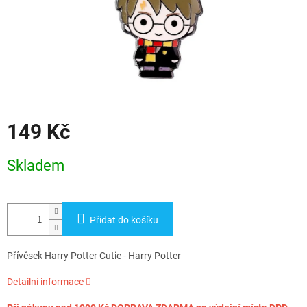
149 Kč
Měrná
Skladem
cena:
Přidat do košíku
Přívěsek Harry Potter Cutie - Harry Potter
Detailní informace