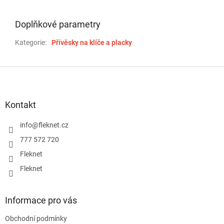
Doplňkové parametry
Kategorie
:
Přívěsky na klíče a placky
Z
á
p
a
Kontakt
t
í
info
@
fleknet.cz
777 572 720
Fleknet
Fleknet
Informace pro vás
Obchodní podmínky