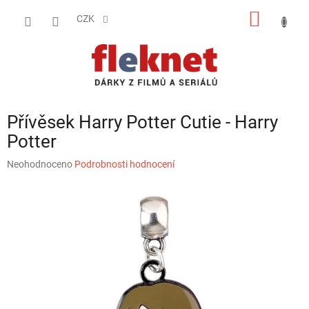
Přejít
NÁKUP
na
CZK
obsah
KOŠÍK
Přívěsek Harry Potter Cutie - Harry
Potter
Průměrné
Neohodnoceno
Podrobnosti hodnocení
hodnocení
produktu
je
0,0
z
5
hvězdiček.