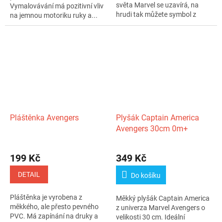
světa Marvel se uzavírá, na
Vymalovávání má pozitivní vliv
hrudi tak můžete symbol z
na jemnou motoriku ruky a...
filmů nosit i vy!...
Pláštěnka Avengers
Plyšák Captain America
Avengers 30cm 0m+
199 Kč
349 Kč
DETAIL
Do košíku
Pláštěnka je vyrobena z
Měkký plyšák Captain America
měkkého, ale přesto pevného
z univerza Marvel Avengers o
PVC. Má zapínání na druky a
velikosti 30 cm. Ideální