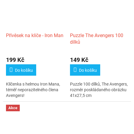
Přívěsek na klíče - Iron Man
Puzzle The Avengers 100
dílků
199 Kč
149 Kč
Do košíku
Do košíku
Klíčenka s helmou Iron Mana,
Puzzle 100 dílků, The Avengers,
téměř neporazitelného člena
rozměr poskládaného obrázku
Avengers!
41x27,5 cm
Akce