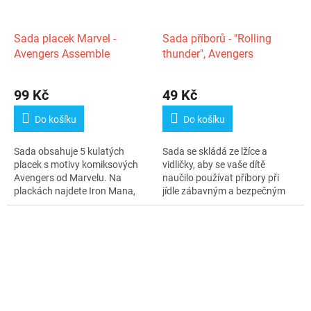
Sada placek Marvel -
Sada příborů - "Rolling
Avengers Assemble
thunder", Avengers
99 Kč
49 Kč
Do košíku
Do košíku
Sada obsahuje 5 kulatých
Sada se skládá ze lžíce a
placek s motivy komiksových
vidličky, aby se vaše dítě
Avengers od Marvelu. Na
naučilo používat příbory při
plackách najdete Iron Mana,
jídle zábavným a bezpečným
Black Widow,...
způsobem...