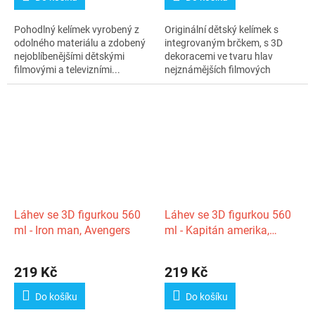
Pohodlný kelímek vyrobený z
Originální dětský kelímek s
odolného materiálu a zdobený
integrovaným brčkem, s 3D
nejoblíbenějšími dětskými
dekoracemi ve tvaru hlav
filmovými a televizními...
nejznámějších filmových
postav. Je...
Láhev se 3D figurkou 560
Láhev se 3D figurkou 560
ml - Iron man, Avengers
ml - Kapitán amerika,
Avengers
219 Kč
219 Kč
Do košíku
Do košíku