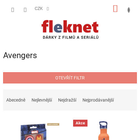
Přejít
NÁKUP
na
CZK
obsah
KOŠÍK
Avengers
OTEVŘÍT FILTR
Ř
a
Abecedně
Nejlevnější
Nejdražší
Nejprodávanější
z
e
V
n
Akce
ý
í
p
p