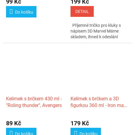
99 Kč
199 Kč
DETAIL
Do košíku
Příjemné tričko pro kluky s
nápisem 3D Marvel Máme
skladem, ihned k odeslání
Kelímek s brčkem 430 ml -
Kelímek s brčkem a 3D
"Roling thunder", Avengers
figurkou 360 ml - Iron man,
Avengers
89 Kč
179 Kč
Do košíku
Do košíku