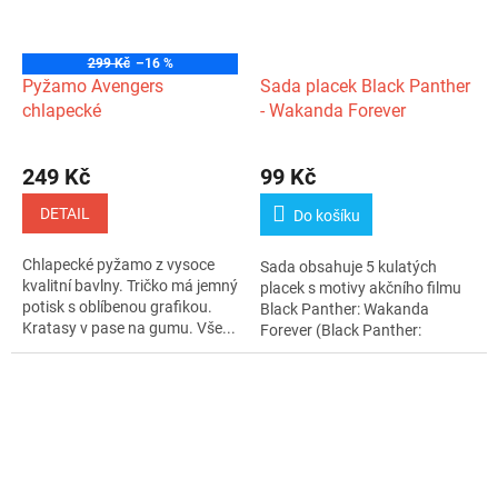
299 Kč
–16 %
Pyžamo Avengers
Sada placek Black Panther
chlapecké
- Wakanda Forever
249 Kč
99 Kč
DETAIL
Do košíku
Chlapecké pyžamo z vysoce
Sada obsahuje 5 kulatých
kvalitní bavlny. Tričko má jemný
placek s motivy akčního filmu
potisk s oblíbenou grafikou.
Black Panther: Wakanda
Kratasy v pase na gumu. Vše...
Forever (Black Panther:
Wakanda Navždy)...