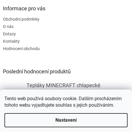
p
Informace pro vás
i
s
Obchodní podmínky
u
O nás
Dotazy
Kontakty
Hodnocení obchodu
Poslední hodnocení produktů
Tepláky MINECRAFT chlapecké
|
Hodnocení produktu je 5 z 5 hvězdiček.
Tento web používá soubory cookie. Dalším procházením
tohoto webu vyjadřujete souhlas s jejich používáním.
Vytvořil Shoptet
Nastavení