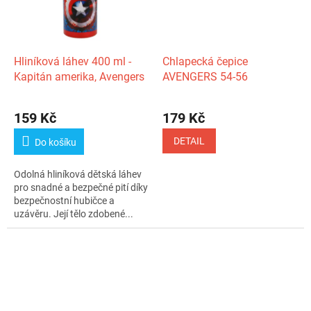
Hliníková láhev 400 ml -
Chlapecká čepice
Kapitán amerika, Avengers
AVENGERS 54-56
159 Kč
179 Kč
DETAIL
Do košíku
Odolná hliníková dětská láhev
pro snadné a bezpečné pití díky
bezpečnostní hubičce a
uzávěru. Její tělo zdobené...