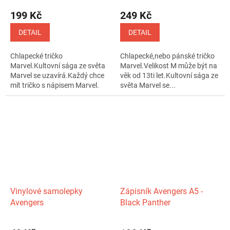
199 Kč
249 Kč
DETAIL
DETAIL
Chlapecké tričko
Chlapecké,nebo pánské tričko
Marvel.Kultovní sága ze světa
Marvel.Velikost M může být na
Marvel se uzavírá.Každý chce
věk od 13ti let.Kultovní sága ze
mít tričko s nápisem Marvel.
světa Marvel se...
Vysoce...
Vinylové samolepky
Zápisník Avengers A5 -
Avengers
Black Panther