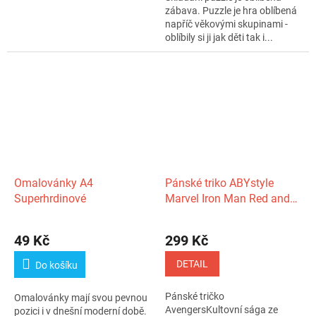
zábava. Puzzle je hra oblíbená
napříč věkovými skupinami -
oblíbily si ji jak děti tak i...
Omalovánky A4
Pánské triko ABYstyle
Superhrdinové
Marvel Iron Man Red and
Black XL
49 Kč
299 Kč
DETAIL
Do košíku
Pánské tričko
Omalovánky mají svou pevnou
AvengersKultovní sága ze
pozici i v dnešní moderní době.