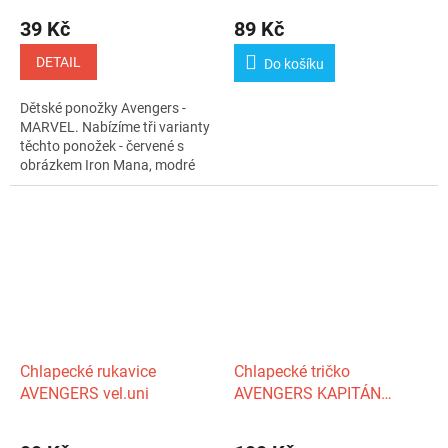
39 Kč
89 Kč
DETAIL
Do košíku
Dětské ponožky Avengers -
MARVEL. Nabízíme tři varianty
těchto ponožek - červené s
obrázkem Iron Mana, modré
s...
Chlapecké rukavice
Chlapecké tričko
AVENGERS vel.uni
AVENGERS KAPITÁN
AMERIKA krátký rukáv
modré