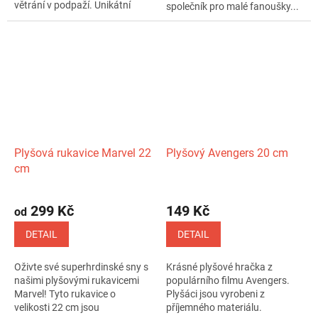
větrání v podpaží. Unikátní
společník pro malé fanoušky...
vzor,...
Plyšová rukavice Marvel 22
Plyšový Avengers 20 cm
cm
Průměrné
hodnocení
299 Kč
149 Kč
od
produktu
je
DETAIL
DETAIL
4,8
z
Oživte své superhrdinské sny s
Krásné plyšové hračka z
5
našimi plyšovými rukavicemi
populárního filmu Avengers.
hvězdiček.
Marvel! Tyto rukavice o
Plyšáci jsou vyrobeni z
velikosti 22 cm jsou
příjemného materiálu.