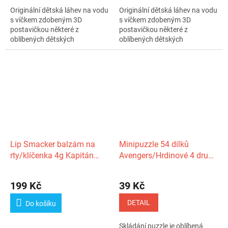
Originální dětská láhev na vodu
Originální dětská láhev na vodu
s víčkem zdobeným 3D
s víčkem zdobeným 3D
postavičkou některé z
postavičkou některé z
oblíbených dětských
oblíbených dětských
kreslených postaviček....
kreslených postaviček....
Lip Smacker balzám na
Minipuzzle 54 dílků
rty/klíčenka 4g Kapitán
Avengers/Hrdinové 4 druhy
Amerika s příchutí borůvky
v krabičce 9x6,5x4cm
na kartě
199 Kč
39 Kč
DETAIL
Do košíku
Skládání puzzle je oblíbená