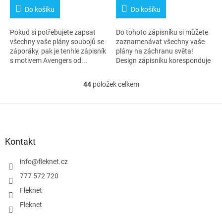
je
je
Do košíku
Do košíku
5,0
5,0
z
z
Pokud si potřebujete zapsat
Do tohoto zápisníku si můžete
5
5
všechny vaše plány soubojů se
zaznamenávat všechny vaše
hvězdiček.
hvězdiček.
záporáky, pak je tenhle zápisník
plány na záchranu světa!
s motivem Avengers od...
Design zápisníku koresponduje
se...
44
položek celkem
O
v
l
Z
á
á
d
p
a
a
Kontakt
c
t
í
í
info
@
fleknet.cz
p
r
777 572 720
v
Fleknet
k
y
Fleknet
v
ý