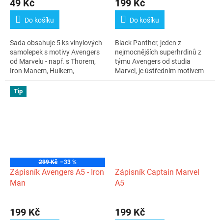
49 Kč
199 Kč
Do košíku
Do košíku
Sada obsahuje 5 ks vinylových
Black Panther, jeden z
samolepek s motivy Avengers
nejmocnějších superhrdinů z
od Marvelu - např. s Thorem,
týmu Avengers od studia
Iron Manem, Hulkem,
Marvel, je ústředním motivem
Captain...
tohoto...
Tip
299 Kč
–33 %
Zápisník Avengers A5 - Iron
Zápisník Captain Marvel
Man
A5
Průměrné
Průměrné
hodnocení
hodnocení
199 Kč
199 Kč
produktu
produktu