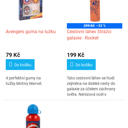
i
r
s
o
p
d
r
u
o
k
299 Kč
–33 %
d
t
Avengers guma na tužku
Cestovní láhev Strážci
u
ů
galaxie - Rocket
k
Průměrné
t
hodnocení
79 Kč
199 Kč
ů
produktu
je
Do košíku
Do košíku
4,7
z
4 perfektní gumy na
Tato cestovní láhev se hodí
5
tužky.Motivy Marvel.
zejména na daleké cesty do
hvězdiček.
galaxie za účelem záchrany
světa. Nerezová ocel s
oranžovým...