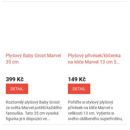
perfektním...
Plyšový Baby Groot Marvel
Plyšový přívěsek/klíčenka
35 cm
na klíče Marvel 13 cm 5
druhů
399 Kč
149 Kč
DETAIL
DETAIL
Roztomilý plyšový Baby Groot
Pořiďte si stylový plyšový
ze světa Marvel potěší každého
přívěsek na klíče Marvel o
fanouška. Tato 35 cm vysoká
velikosti 13 cm. Vyberte si
figurka je k dispozici ve...
svého oblíbeného superhrdinu,
jako...