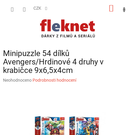
Přejít
NÁKUP
na
CZK
obsah
KOŠÍK
Minipuzzle 54 dílků
Avengers/Hrdinové 4 druhy v
krabičce 9x6,5x4cm
Průměrné
Neohodnoceno
Podrobnosti hodnocení
hodnocení
produktu
je
0,0
z
5
hvězdiček.