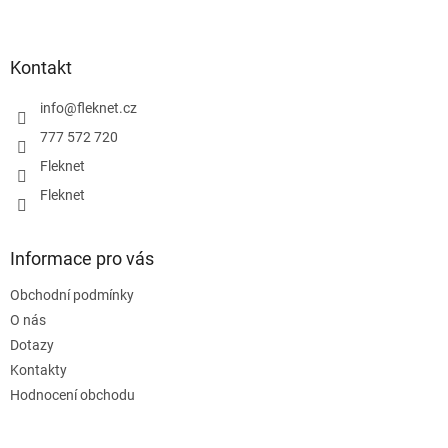
Z
á
p
a
Kontakt
t
í
info
@
fleknet.cz
777 572 720
Fleknet
Fleknet
Informace pro vás
Obchodní podmínky
O nás
Dotazy
Kontakty
Hodnocení obchodu