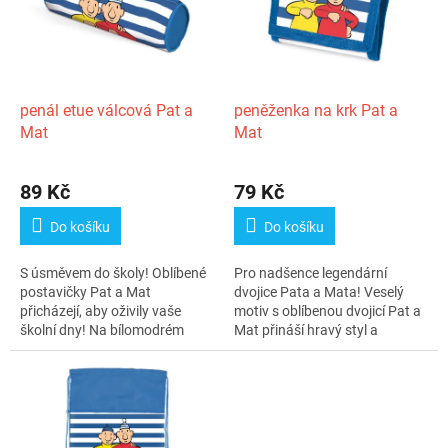
i
r
s
o
p
d
r
u
o
k
d
t
penál etue válcová Pat a
peněženka na krk Pat a
u
ů
Mat
Mat
k
t
89 Kč
79 Kč
ů
Do košíku
Do košíku
S úsměvem do školy! Oblíbené
Pro nadšence legendární
postavičky Pat a Mat
dvojice Pata a Mata! Veselý
přicházejí, aby oživily vaše
motiv s oblíbenou dvojicí Pat a
školní dny! Na bílomodrém
Mat přináší hravý styl a
pruhovaném...
špetku...