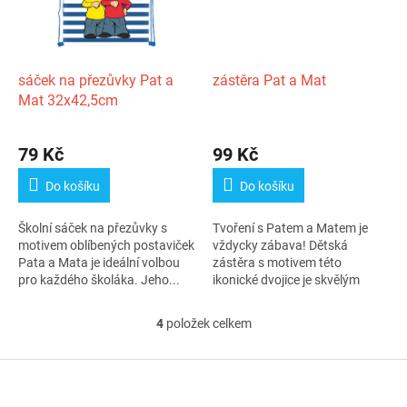
sáček na přezůvky Pat a
zástěra Pat a Mat
Mat 32x42,5cm
79 Kč
99 Kč
Do košíku
Do košíku
Školní sáček na přezůvky s
Tvoření s Patem a Matem je
motivem oblíbených postaviček
vždycky zábava! Dětská
Pata a Mata je ideální volbou
zástěra s motivem této
pro každého školáka. Jeho...
ikonické dvojice je skvělým
společníkem pro...
4
položek celkem
O
v
l
Z
á
á
d