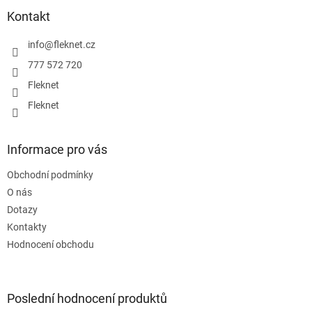
p
a
a
Kontakt
c
t
í
í
info
@
fleknet.cz
p
r
777 572 720
v
Fleknet
k
y
Fleknet
v
ý
p
Informace pro vás
i
s
Obchodní podmínky
u
O nás
Dotazy
Kontakty
Hodnocení obchodu
Poslední hodnocení produktů