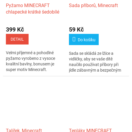
Pyžamo MINECRAFT
Sada příborů, Minecraft
chlapecké krátké šedobílé
399 Kč
59 Kč
DETAIL
Do košíku
Velmi příjemné a pohodlné
Sada se skládá ze lžíce a
pyžamo vyrobeno z vysoce
vidličky, aby se vaše dítě
kvalitní bavlny, bonusem je
naučilo používat příbory při
super motiv Minecraft.
jídle zábavným a bezpečným
způsobem...
Talířek, Minecraft
Tepláky MINECRAFT