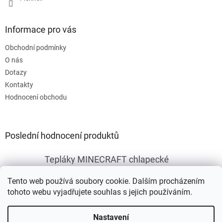
v
ý
p
Informace pro vás
i
s
Obchodní podmínky
u
O nás
Dotazy
Kontakty
Hodnocení obchodu
Poslední hodnocení produktů
Tepláky MINECRAFT chlapecké
|
Hodnocení produktu je 5 z 5 hvězdiček.
Tento web používá soubory cookie. Dalším procházením
tohoto webu vyjadřujete souhlas s jejich používáním.
Vytvořil Shoptet
Nastavení