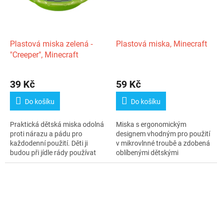
Plastová miska zelená -
Plastová miska, Minecraft
"Creeper", Minecraft
39 Kč
59 Kč
Do košíku
Do košíku
Praktická dětská miska odolná
Miska s ergonomickým
proti nárazu a pádu pro
designem vhodným pro použití
každodenní použití. Děti ji
v mikrovlnné troubě a zdobená
budou při jídle rády používat
oblíbenými dětskými
díky...
postavičkami,...