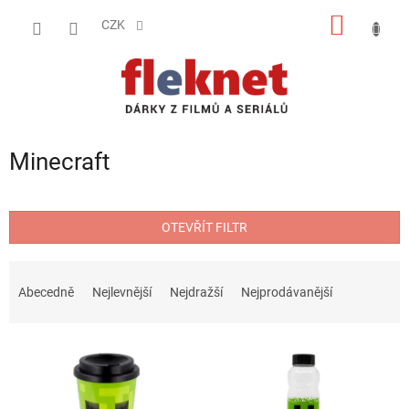
Přejít
NÁKUP
na
CZK
obsah
KOŠÍK
Minecraft
OTEVŘÍT FILTR
Ř
a
Abecedně
Nejlevnější
Nejdražší
Nejprodávanější
z
e
V
n
ý
í
p
p