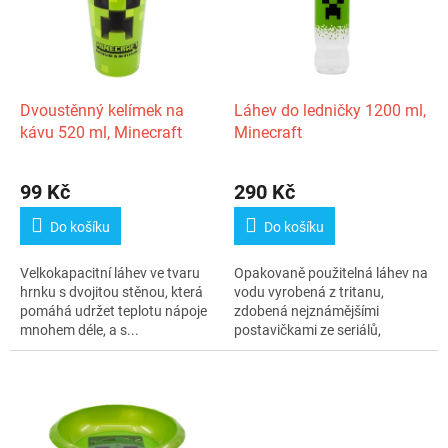
i
r
s
o
p
d
r
u
o
k
d
t
Dvoustěnný kelímek na
Láhev do ledničky 1200 ml,
u
ů
kávu 520 ml, Minecraft
Minecraft
k
t
99 Kč
290 Kč
ů
Do košíku
Do košíku
Velkokapacitní láhev ve tvaru
Opakovaně použitelná láhev na
hrnku s dvojitou stěnou, která
vodu vyrobená z tritanu,
pomáhá udržet teplotu nápoje
zdobená nejznámějšími
mnohem déle, a s...
postavičkami ze seriálů,
videoher nebo...