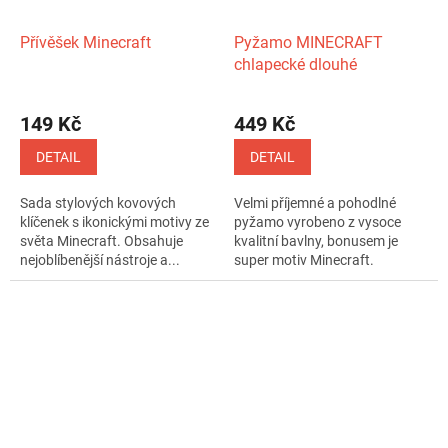
Přívěšek Minecraft
Pyžamo MINECRAFT
chlapecké dlouhé
149 Kč
449 Kč
DETAIL
DETAIL
Sada stylových kovových
Velmi příjemné a pohodlné
klíčenek s ikonickými motivy ze
pyžamo vyrobeno z vysoce
světa Minecraft. Obsahuje
kvalitní bavlny, bonusem je
nejoblíbenější nástroje a...
super motiv Minecraft.