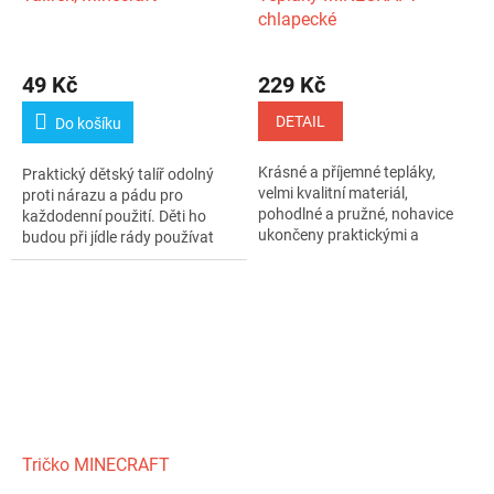
chlapecké
Průměrné
hodnocení
49 Kč
229 Kč
produktu
je
DETAIL
Do košíku
5,0
z
Krásné a příjemné tepláky,
Praktický dětský talíř odolný
5
velmi kvalitní materiál,
proti nárazu a pádu pro
hvězdiček.
pohodlné a pružné, nohavice
každodenní použití. Děti ho
ukončeny praktickými a
budou při jídle rády používat
pružnými...
díky...
Tričko MINECRAFT