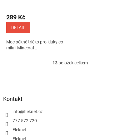
289 Kč
DETAIL
Moc pěkné tričko pro kluky co
milují Minecraft.
13
položek celkem
O
v
l
Z
á
á
d
p
a
a
Kontakt
c
t
í
í
info
@
fleknet.cz
p
r
777 572 720
v
Fleknet
k
y
Fleknet