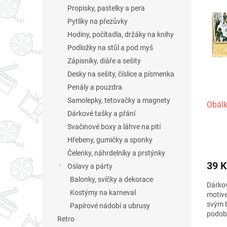
n
ý
í
Propisky, pastelky a pera
e
p
p
Pytlíky na přezůvky
l
i
r
Hodiny, počítadla, držáky na knihy
s
o
Podložky na stůl a pod myš
p
d
r
u
Zápisníky, diáře a sešity
o
k
Desky na sešity, číslice a písmenka
d
t
Penály a pouzdra
u
ů
Samolepky, tetovačky a magnety
Obálk
k
Dárkové tašky a přání
t
Svačinové boxy a láhve na pití
ů
Hřebeny, gumičky a sponky
Čelenky, náhrdelníky a prstýnky
39 K
Oslavy a párty
Balonky, svíčky a dekorace
Dárkov
Kostýmy na karneval
motive
svým 
Papírové nádobí a ubrusy
podobě
Retro