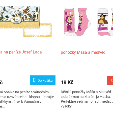
a na peníze Josef Lada
ponožky Máša a medvěd
Do košíku
19 Kč
č
Dětské ponožky Máša a Medvěd
á obálka na peníze s vánočním
s obrázkem na kterém je Masha.
m a uzavíratelnou klopou - Darujte
Perfektně sedí na nohách, netlačí,
blízkým dárek k Vánocům v
vysoký...
...