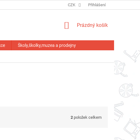
HODNOCENÍ OBCHODU
CZK
Přihlášení
NÁKUPNÍ
Prázdný košík
KOŠÍK
kce
Školy,školky,muzea a prodejny
2
položek celkem