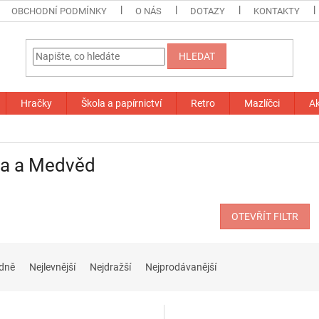
OBCHODNÍ PODMÍNKY
O NÁS
DOTAZY
KONTAKTY
HLEDAT
Hračky
Škola a papírnictví
Retro
Mazlíčci
A
a a Medvěd
OTEVŘÍT FILTR
dně
Nejlevnější
Nejdražší
Nejprodávanější