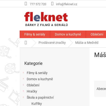
Přejít
777 572 720
info@fleknet.cz
na
obsah
Filmy & seriály
Domov a kuchyně
Oblečení
Domů
Prodávané značky
Máša a Medvěd
P
Máš
o
Přeskočit
s
Kategorie
kategorie
t
r
Filmy & seriály
a
Domov a kuchyně
n
Ř
Oblečení
n
a
Abece
í
Hračky
z
p
Škola a papírnictví
e
a
V
n
Kufříky