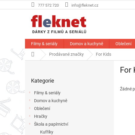
Přejít
777 572 720
info@fleknet.cz
na
obsah
Filmy & seriály
Domov a kuchyně
Oblečení
Domů
Prodávané značky
For Kids
P
For 
o
Přeskočit
s
Kategorie
kategorie
t
r
Žádné p
Filmy & seriály
a
Domov a kuchyně
n
Oblečení
n
í
Hračky
p
Škola a papírnictví
a
Kufříky