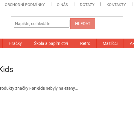
OBCHODNÍ PODMÍNKY
O NÁS
DOTAZY
KONTAKTY
HLEDAT
Hračky
Škola a papírnictví
Retro
Mazlíčci
A
Kids
rodukty značky
For Kids
nebyly nalezeny...