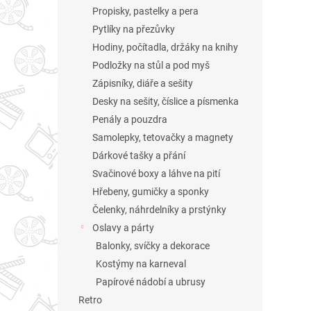
n
Propisky, pastelky a pera
e
Pytlíky na přezůvky
l
Hodiny, počítadla, držáky na knihy
Podložky na stůl a pod myš
Zápisníky, diáře a sešity
Desky na sešity, číslice a písmenka
Penály a pouzdra
Samolepky, tetovačky a magnety
Dárkové tašky a přání
Svačinové boxy a láhve na pití
Hřebeny, gumičky a sponky
Čelenky, náhrdelníky a prstýnky
Oslavy a párty
Balonky, svíčky a dekorace
Kostýmy na karneval
Papírové nádobí a ubrusy
Retro