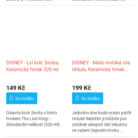
DISNEY - Lví král, Simba,
DISNEY - Malá mořská víla
Keramický hrnek 320 ml
Uršula, Keramický hrnek
250 ml
149 Kč
199 Kč
Do košíku
Do košíku
Oslavte kruh života s tímto
Jednoho dne bude oceán patřit
hrnkem The Lion King! -
Uršule! Mezitím jí můžete pro
Standardní velikost (320 ml)
začátek alespoň dát tekutinu
ve vašem čajovém hrnku...