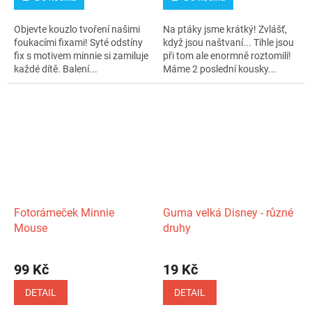
4,0
z
Objevte kouzlo tvoření našimi
Na ptáky jsme krátký! Zvlášť,
5
foukacími fixami! Syté odstíny
když jsou naštvaní... Tihle jsou
hvězdiček.
fix s motivem minnie si zamiluje
při tom ale enormně roztomilí!
každé dítě. Balení...
Máme 2 poslední kousky...
Fotorámeček Minnie
Guma velká Disney - různé
Mouse
druhy
Průměrné
hodnocení
99 Kč
19 Kč
produktu
je
DETAIL
DETAIL
3,0