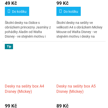
49 Kč
99 Kč
Do košíku
Do košíku
Školní desky na číslice s
Školní desky na sešity ve
obrázkem princezny Jasmíny z
velikosti A4 s obrázkem Mickey
pohádky Aladin od Walta
Mouse od Walta Disney - ve
Disney - ve stejném motivu i
stejném motivu i desky na
desky na...
číslice...
Tip
Desky na sešity box A4
Desky na sešity box A5
Disney (Mickey)
Disney (Mickey)
99 Kč
89 Kč