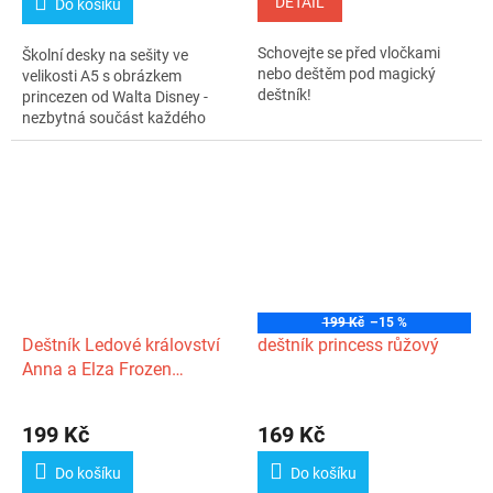
DETAIL
Do košíku
5,0
z
Schovejte se před vločkami
Školní desky na sešity ve
5
nebo deštěm pod magický
velikosti A5 s obrázkem
hvězdiček.
deštník!
princezen od Walta Disney -
nezbytná součást každého
školáka - díky...
199 Kč
–15 %
Deštník Ledové království
deštník princess růžový
Anna a Elza Frozen
průsvitný
199 Kč
169 Kč
Do košíku
Do košíku