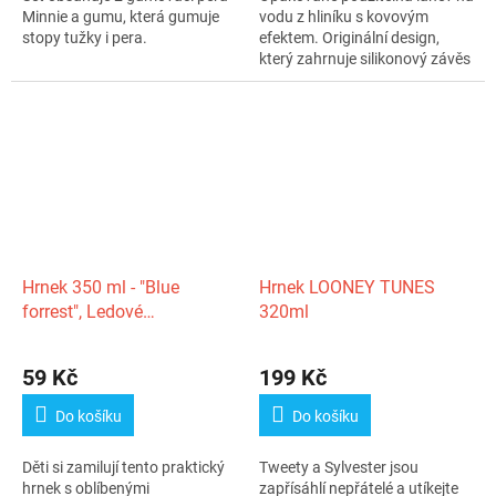
Minnie a gumu, která gumuje
vodu z hliníku s kovovým
stopy tužky i pera.
efektem. Originální design,
který zahrnuje silikonový závěs
na...
Hrnek 350 ml - "Blue
Hrnek LOONEY TUNES
forrest", Ledové
320ml
království/Frozen
59 Kč
199 Kč
Do košíku
Do košíku
Děti si zamilují tento praktický
Tweety a Sylvester jsou
hrnek s oblíbenými
zapřísáhlí nepřátelé a utíkejte