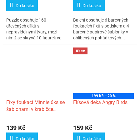
Do košíku
Do košíku
Puzzle obsahuje 160
Balení obsahuje 6 barevných
dřevěných dílků s
foukacích fixů s potiskem a 4
nepravidelnými tvary, mezi
barevné papírové šablonky v
nimiž se skrývá 10 figurek ve
oblíbených pohádkových...
tvarech odkazujících...
Akce
199 Kč
–20 %
Fixy foukací Minnie 6ks se
Flísová deka Angry Birds
šablonami v krabičce
12x19cm
Průměrné
hodnocení
139 Kč
159 Kč
produktu
je
Do košíku
Do košíku