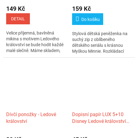
149 Kč
159 Kč
DETAIL
Do košíku
Velice příjemná, bavlněná
Stylová dětská peněženka na
mikina s motivem Ledového
suchý zip z oblíbeného
království se bude hodit každé
dětského seriálu s krásnou
malé slečně. Máme skladem,
Myškou Minnie. Rozkládací
ihned...
peněženka s...
Dívčí ponožky - Ledové
Dopisní papír LUX 5+10
království
Disney Ledové království
Anna a Elza Frozen