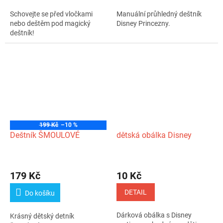
Schovejte se před vločkami
Manuální průhledný deštník
nebo deštěm pod magický
Disney Princezny.
deštník!
199 Kč
–10 %
Deštník ŠMOULOVÉ
dětská obálka Disney
179 Kč
10 Kč
DETAIL
Do košíku
Dárková obálka s Disney
Krásný dětský detník