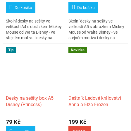
Do košíku
Do košíku
Školní desky na sešity ve
Školní desky na sešity ve
velikosti A4 s obrázkem Mickey
velikosti A5 s obrázkem Mickey
Mouse od Walta Disney - ve
Mouse od Walta Disney - ve
stejném motivu i desky na
stejném motivu i desky na
číslice...
číslice...
Tip
Novinka
Desky na sešity box A5
Deštník Ledové království
Disney (Princess)
Anna a Elza Frozen
Průměrné
hodnocení
79 Kč
199 Kč
produktu
je