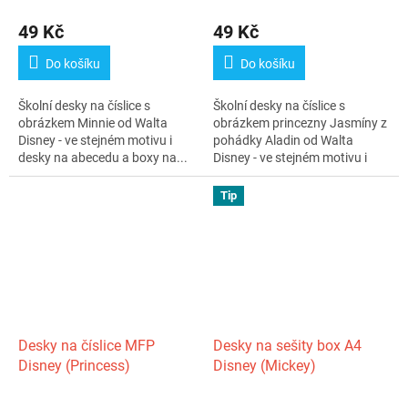
49 Kč
49 Kč
Do košíku
Do košíku
Školní desky na číslice s
Školní desky na číslice s
obrázkem Minnie od Walta
obrázkem princezny Jasmíny z
Disney - ve stejném motivu i
pohádky Aladin od Walta
desky na abecedu a boxy na...
Disney - ve stejném motivu i
desky na...
Tip
Desky na číslice MFP
Desky na sešity box A4
Disney (Princess)
Disney (Mickey)