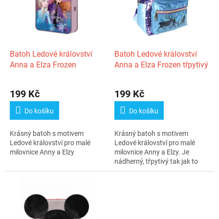
i
r
s
o
p
d
r
u
o
k
d
t
Batoh Ledové království
Batoh Ledové království
u
ů
Anna a Elza Frozen
Anna a Elza Frozen třpytivý
k
t
199 Kč
199 Kč
ů
Do košíku
Do košíku
Krásný batoh s motivem
Krásný batoh s motivem
Ledové království pro malé
Ledové království pro malé
milovnice Anny a Elzy
milovnice Anny a Elzy. Je
nádherný, třpytivý tak jak to
mají malé...