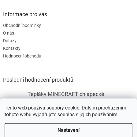
s
u
Informace pro vás
Obchodní podmínky
O nás
Dotazy
Kontakty
Hodnocení obchodu
Poslední hodnocení produktů
Tepláky MINECRAFT chlapecké
|
Hodnocení produktu je 5 z 5 hvězdiček.
Tento web používá soubory cookie. Dalším procházením
tohoto webu vyjadřujete souhlas s jejich používáním.
Vytvořil Shoptet
Nastavení