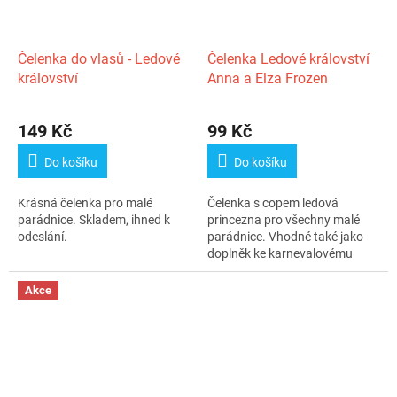
Čelenka do vlasů - Ledové
Čelenka Ledové království
království
Anna a Elza Frozen
Průměrné
hodnocení
149 Kč
99 Kč
produktu
je
Do košíku
Do košíku
3,3
z
Krásná čelenka pro malé
Čelenka s copem ledová
5
parádnice. Skladem, ihned k
princezna pro všechny malé
hvězdiček.
odeslání.
parádnice. Vhodné také jako
doplněk ke karnevalovému
kostýmu.
Akce