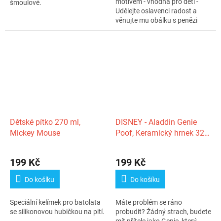
motivem - vhodná pro děti -
šmoulové.
Udělejte oslavenci radost a
věnujte mu obálku s penězi
nebo...
Dětské pítko 270 ml,
DISNEY - Aladdin Genie
Mickey Mouse
Poof, Keramický hrnek 320
ml
199 Kč
199 Kč
Do košíku
Do košíku
Speciální kelímek pro batolata
Máte problém se ráno
se silikonovou hubičkou na pití.
probudit? Žádný strach, budete