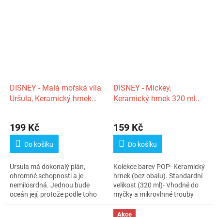
DISNEY - Malá mořská víla
DISNEY - Mickey,
Uršula, Keramický hrnek
Keramický hrnek 320 ml
320 ml
modrý
199 Kč
159 Kč
Do košíku
Do košíku
Ursula má dokonalý plán,
Kolekce barev POP- Keramický
ohromné schopnosti a je
hrnek (bez obalu). Standardní
nemilosrdná. Jednou bude
velikost (320 ml)- Vhodné do
oceán její, protože podle toho
myčky a mikrovlnné trouby
jde úplně...
Akce