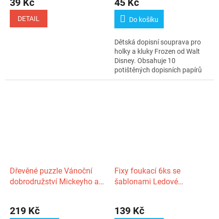
39 Kč
45 Kč
DETAIL
Do košíku
Dětská dopisní souprava pro
holky a kluky Frozen od Walt
Disney. Obsahuje 10
potištěných dopisních papírů
formátu A4...
Dřevěné puzzle Vánoční
Fixy foukací 6ks se
dobrodružství Mickeyho a
šablonami Ledové
Minnie 160 dílků
království/Frozen v
18,2x24,2cm v krabici
krabičce 12x19cm
219 Kč
139 Kč
20x20x6cm