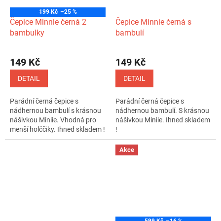
199 Kč
–25 %
Čepice Minnie černá 2
Čepice Minnie černá s
bambulky
bambulí
Průměrné
hodnocení
149 Kč
149 Kč
produktu
je
DETAIL
DETAIL
4,5
z
Parádní černá čepice s
Parádní černá čepice s
5
nádhernou bambulí s krásnou
nádhernou bambulí. S krásnou
hvězdiček.
nášivkou Miniie. Vhodná pro
nášivkou Miniie. Ihned skladem
menší holččiky. Ihned skladem !
!
Akce
599 Kč
–16 %