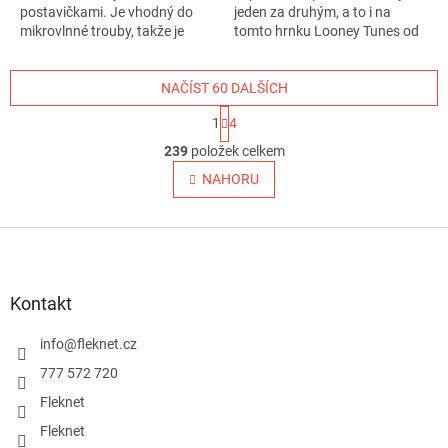
postavičkami. Je vhodný do
jeden za druhým, a to i na
mikrovlnné trouby, takže je
tomto hrnku Looney Tunes od
ideální...
ABYstyle!
NAČÍST 60 DALŠÍCH
S
1
4
t
O
r
239
položek celkem
v
á
l
NAHORU
n
á
k
o
d
v
Z
a
á
c
á
n
í
p
í
p
a
Kontakt
r
t
v
í
info
@
fleknet.cz
k
y
777 572 720
v
Fleknet
ý
p
Fleknet
i