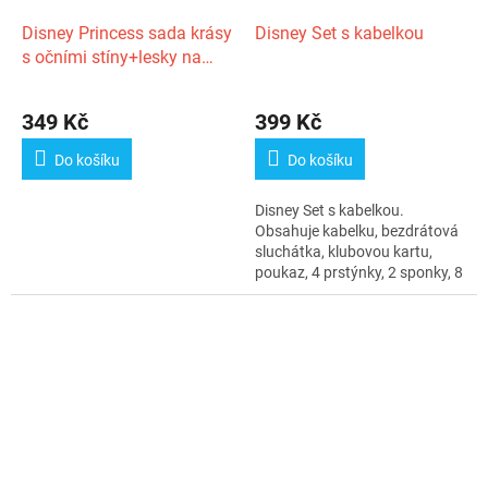
Disney Princess sada krásy
Disney Set s kabelkou
s očními stíny+lesky na
rty+zrcátko 13ks v krabičce
349 Kč
399 Kč
Do košíku
Do košíku
Disney Set s kabelkou.
Obsahuje kabelku, bezdrátová
sluchátka, klubovou kartu,
poukaz, 4 prstýnky, 2 sponky, 8
mincí.