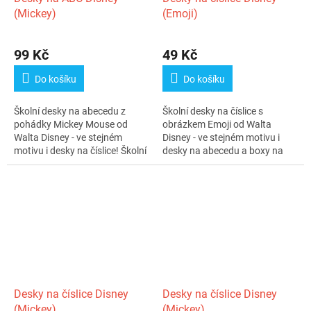
(Mickey)
(Emoji)
99 Kč
49 Kč
Do košíku
Do košíku
Školní desky na abecedu z
Školní desky na číslice s
pohádky Mickey Mouse od
obrázkem Emoji od Walta
Walta Disney - ve stejném
Disney - ve stejném motivu i
motivu i desky na číslice! Školní
desky na abecedu a boxy na
desky...
sešity!...
Desky na číslice Disney
Desky na číslice Disney
(Mickey)
(Mickey)