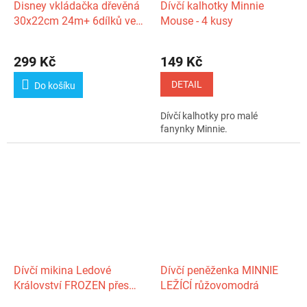
Disney vkládačka dřevěná
Dívčí kalhotky Minnie
30x22cm 24m+ 6dílků ve
Mouse - 4 kusy
fólii
Průměrné
hodnocení
299 Kč
149 Kč
produktu
je
DETAIL
Do košíku
5,0
z
Dívčí kalhotky pro malé
5
fanynky Minnie.
hvězdiček.
Dívčí mikina Ledové
Dívčí peněženka MINNIE
Království FROZEN přes
LEŽÍCÍ růžovomodrá
hlavu žlutá