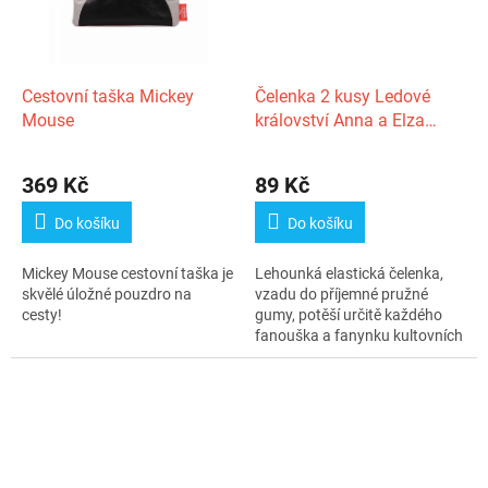
Cestovní taška Mickey
Čelenka 2 kusy Ledové
Mouse
království Anna a Elza
Frozen
Průměrné
hodnocení
369 Kč
89 Kč
produktu
je
Do košíku
Do košíku
4,0
z
Mickey Mouse cestovní taška je
Lehounká elastická čelenka,
5
skvělé úložné pouzdro na
vzadu do příjemné pružné
hvězdiček.
cesty!
gumy, potěší určitě každého
fanouška a fanynku kultovních
filmů...