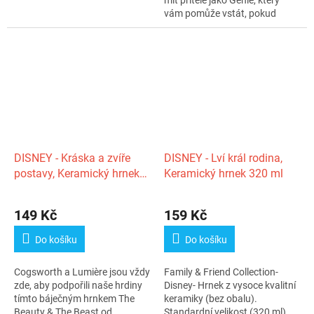
mít přítele jako Genie, který
vám pomůže vstát, pokud
budete pít...
DISNEY - Kráska a zvíře
DISNEY - Lví král rodina,
postavy, Keramický hrnek
Keramický hrnek 320 ml
320 ml
149 Kč
159 Kč
Do košíku
Do košíku
Cogsworth a Lumière jsou vždy
Family & Friend Collection-
zde, aby podpořili naše hrdiny
Disney- Hrnek z vysoce kvalitní
tímto báječným hrnkem The
keramiky (bez obalu).
Beauty & The Beast od...
Standardní velikost (320 ml)