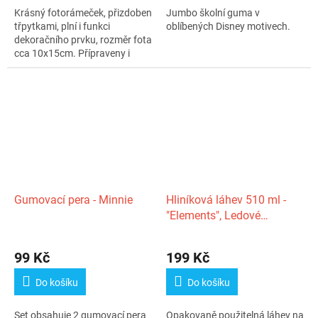
z
Krásný fotorámeček, přizdoben
Jumbo školní guma v
5
třpytkami, plní i funkci
oblíbených Disney motivech.
hvězdiček.
dekoračního prvku, rozměr fota
cca 10x15cm. Přípraveny i
očka...
Gumovací pera - Minnie
Hliníková láhev 510 ml -
"Elements", Ledové
království/Frozen
99 Kč
199 Kč
Do košíku
Do košíku
Set obsahuje 2 gumovací pera
Opakovaně použitelná láhev na