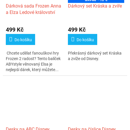
Dárková sada Frozen Anna
Dárkový set Kráska a zvíře
a Elza Ledové království
499 Kč
499 Kč
Do košíku
Do košíku
Chcete udělat fanouškovi hry
Překrásný dárkový set Kráska
Frozen 2 radost? Tento balíček
a zvíže od Disney.
ABYstyle věnovaný Elsa je
nejlepší dárek, který můžete...
Desky na ABC Disney
Desky na číslice Disney