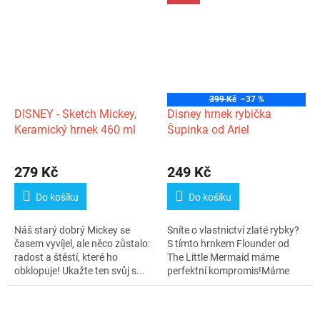
399 Kč
–37 %
DISNEY - Sketch Mickey,
Disney hrnek rybička
Keramický hrnek 460 ml
Šupinka od Ariel
279 Kč
249 Kč
Do košíku
Do košíku
Náš starý dobrý Mickey se
Sníte o vlastnictví zlaté rybky?
časem vyvíjel, ale něco zůstalo:
S tímto hrnkem Flounder od
radost a štěstí, které ho
The Little Mermaid máme
obklopuje! Ukažte ten svůj s...
perfektní kompromis!Máme
pro Vás...