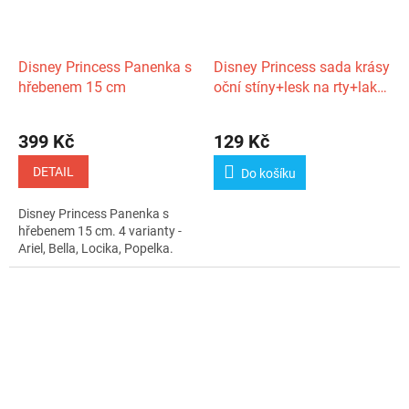
Disney Princess Panenka s
Disney Princess sada krásy
hřebenem 15 cm
oční stíny+lesk na rty+lak
na nehty 5ks v krabičce
399 Kč
129 Kč
DETAIL
Do košíku
Disney Princess Panenka s
hřebenem 15 cm. 4 varianty -
Ariel, Bella, Locika, Popelka.