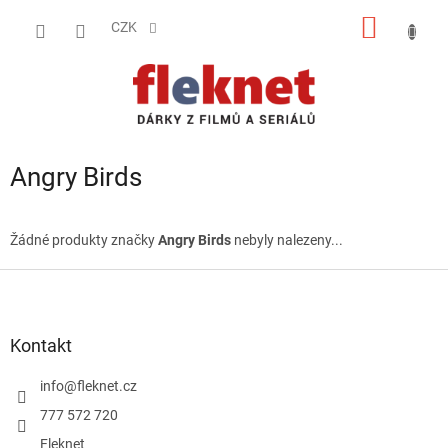
Přejít
NÁKUP
na
CZK
obsah
KOŠÍK
Angry Birds
Žádné produkty značky
Angry Birds
nebyly nalezeny...
Z
á
p
a
Kontakt
t
í
info
@
fleknet.cz
777 572 720
Fleknet