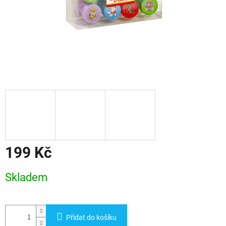
199 Kč
Měrná
Skladem
cena:
Přidat do košíku