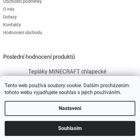
Obchodní podmínky
O nás
Dotazy
Kontakty
Hodnocení obchodu
Poslední hodnocení produktů
Tepláky MINECRAFT chlapecké
|
Hodnocení produktu je 5 z 5 hvězdiček.
Tento web používá soubory cookie. Dalším procházením
tohoto webu vyjadřujete souhlas s jejich používáním.
Vytvořil Shoptet
Nastavení
Copyright 2026
Fleknet
. Všechna práva vyhrazena.
Upravit
Souhlasím
nastavení cookies