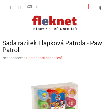
Přejít
NÁKUP
na
CZK
obsah
KOŠÍK
Sada razítek Tlapková Patrola - Paw
Patrol
Průměrné
Neohodnoceno
Podrobnosti hodnocení
hodnocení
produktu
je
0,0
z
5
hvězdiček.