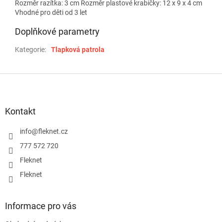
Rozměr razítka: 3 cm Rozměr plastové krabičky: 12 x 9 x 4 cm
Vhodné pro děti od 3 let
Doplňkové parametry
Kategorie
:
Tlapková patrola
Z
á
p
a
Kontakt
t
í
info
@
fleknet.cz
777 572 720
Fleknet
Fleknet
Informace pro vás