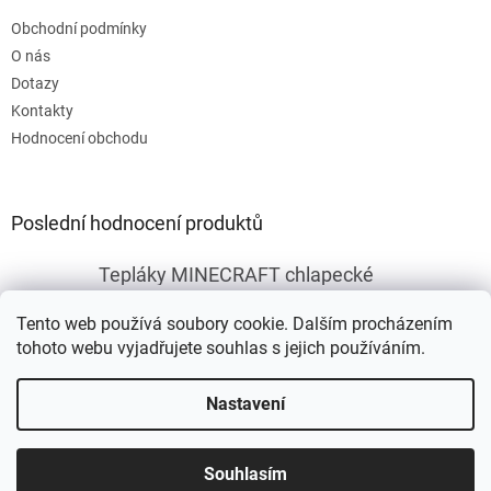
Obchodní podmínky
O nás
Dotazy
Kontakty
Hodnocení obchodu
Poslední hodnocení produktů
Tepláky MINECRAFT chlapecké
|
Hodnocení produktu je 5 z 5 hvězdiček.
Tento web používá soubory cookie. Dalším procházením
tohoto webu vyjadřujete souhlas s jejich používáním.
Vytvořil Shoptet
Nastavení
Copyright 2026
Fleknet
. Všechna práva vyhrazena.
Upravit
Souhlasím
nastavení cookies