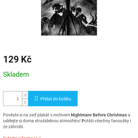
129 Kč
Měrná
Skladem
cena:
Přidat do košíku
Pověste si na zeď plakát s motivem
Nightmare Before Christmas
a
udělejte si doma strašidelnou atmosféru!
P
otěší všechny fanoušky i
ze záhrobí.