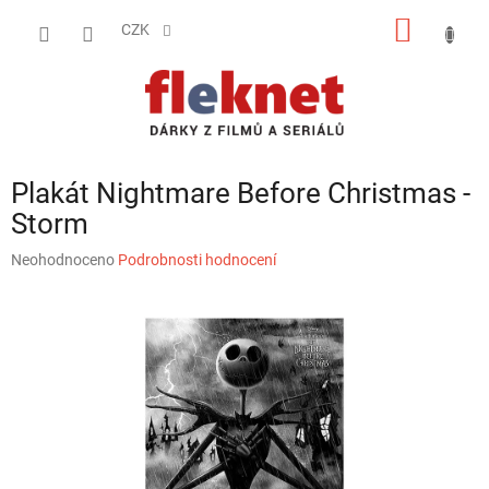
Přejít
NÁKUP
na
CZK
obsah
KOŠÍK
Plakát Nightmare Before Christmas -
Storm
Průměrné
Neohodnoceno
Podrobnosti hodnocení
hodnocení
produktu
je
0,0
z
5
hvězdiček.