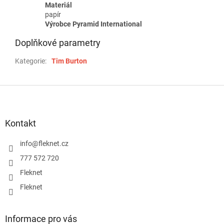
Materiál
papír
Výrobce Pyramid International
Doplňkové parametry
Kategorie
:
Tim Burton
Z
á
p
a
Kontakt
t
í
info
@
fleknet.cz
777 572 720
Fleknet
Fleknet
Informace pro vás