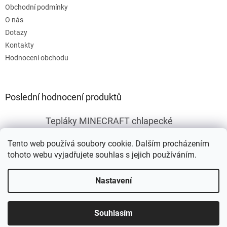
Obchodní podmínky
O nás
Dotazy
Kontakty
Hodnocení obchodu
Poslední hodnocení produktů
Tepláky MINECRAFT chlapecké
|
Hodnocení produktu je 5 z 5 hvězdiček.
Tento web používá soubory cookie. Dalším procházením
tohoto webu vyjadřujete souhlas s jejich používáním.
Vytvořil Shoptet
Nastavení
Copyright 2026
Fleknet
. Všechna práva vyhrazena.
Upravit
Souhlasím
nastavení cookies