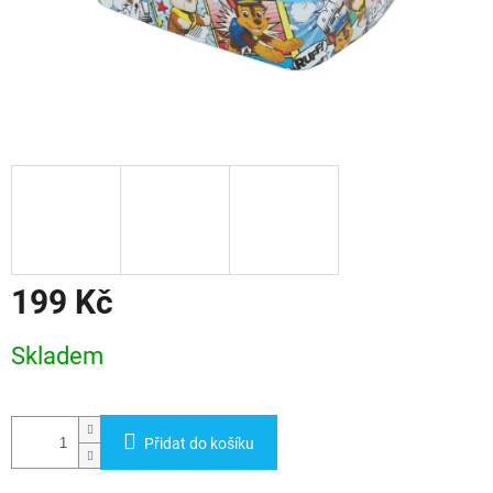
199 Kč
Měrná
Skladem
cena:
Přidat do košíku