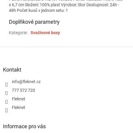
x 6,7 cm Složení: 100% plast Výrobce: Stor Dostupnost: 24h -
48h Počet kusů v jednom setu: 1
Doplňkové parametry
Kategorie
:
Svačinové boxy
Z
á
p
a
Kontakt
t
í
info
@
fleknet.cz
777 572 720
Fleknet
Fleknet
Informace pro vás