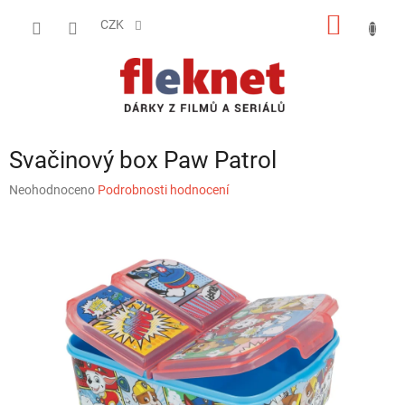
Přejít
NÁKUP
na
CZK
obsah
KOŠÍK
Svačinový box Paw Patrol
Průměrné
Neohodnoceno
Podrobnosti hodnocení
hodnocení
produktu
je
0,0
z
5
hvězdiček.