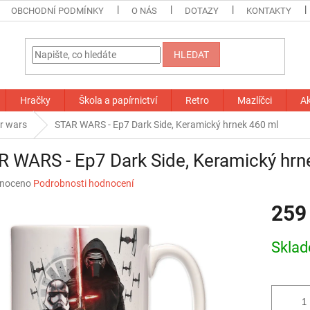
OBCHODNÍ PODMÍNKY
O NÁS
DOTAZY
KONTAKTY
HLEDAT
Hračky
Škola a papírnictví
Retro
Mazlíčci
A
r wars
STAR WARS - Ep7 Dark Side, Keramický hrnek 460 ml
 WARS - Ep7 Dark Side, Keramický hrn
né
noceno
Podrobnosti hodnocení
ní
259
u
Měrná
Skla
cena:
ek.