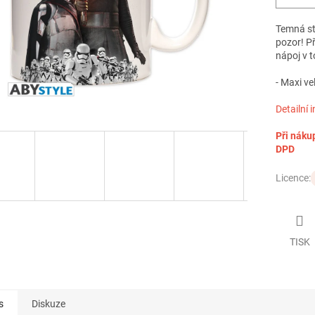
Temná st
pozor!
Př
nápoj v 
- Maxi ve
Detailní 
Při náku
DPD
Licence:
TISK
s
Diskuze