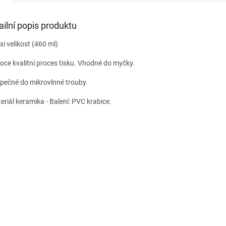
ailní popis produktu
xi velikost (460 ml)
oce kvalitní proces tisku.
Vhodné do myčky.
zpečné do mikrovlnné trouby.
teriál keramika
- Balení: PVC krabice.