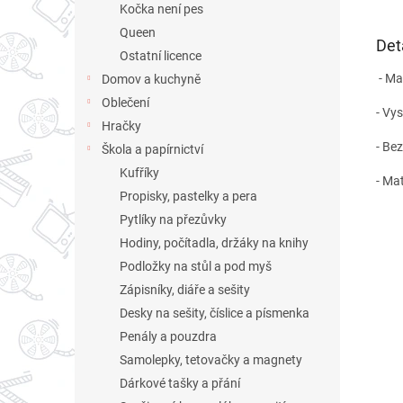
Kočka není pes
Queen
Det
Ostatní licence
- Ma
Domov a kuchyně
Oblečení
- Vys
Hračky
- Be
Škola a papírnictví
Kufříky
- Ma
Propisky, pastelky a pera
Pytlíky na přezůvky
Hodiny, počítadla, držáky na knihy
Podložky na stůl a pod myš
Zápisníky, diáře a sešity
Desky na sešity, číslice a písmenka
Penály a pouzdra
Samolepky, tetovačky a magnety
Dárkové tašky a přání