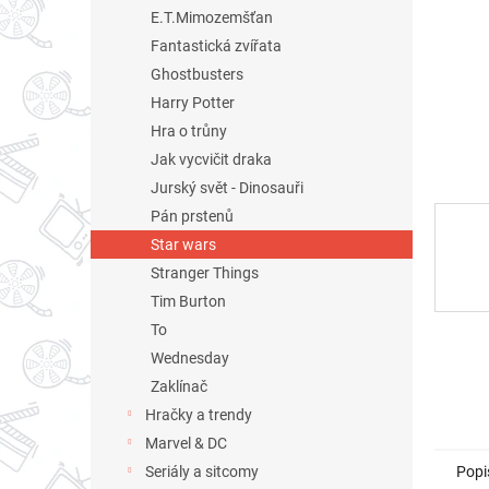
n
E.T.Mimozemšťan
e
Fantastická zvířata
l
Ghostbusters
Harry Potter
Hra o trůny
Jak vycvičit draka
Jurský svět - Dinosauři
Pán prstenů
Star wars
Stranger Things
Tim Burton
To
Wednesday
Zaklínač
Hračky a trendy
Marvel & DC
Popi
Seriály a sitcomy