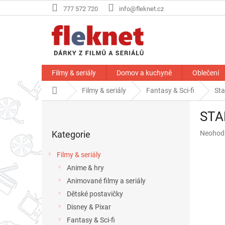
Přejít
777 572 720
info@fleknet.cz
na
obsah
Filmy & seriály
Domov a kuchyně
Oblečení
Domů
Filmy & seriály
Fantasy & Sci-fi
Sta
P
STAR
o
Přeskočit
s
Průměr
Kategorie
Neohod
kategorie
t
hodnoce
r
produkt
Filmy & seriály
a
je
Anime & hry
n
0,0
z
Animované filmy a seriály
n
5
í
Dětské postavičky
hvězdič
p
Disney & Pixar
a
Fantasy & Sci-fi