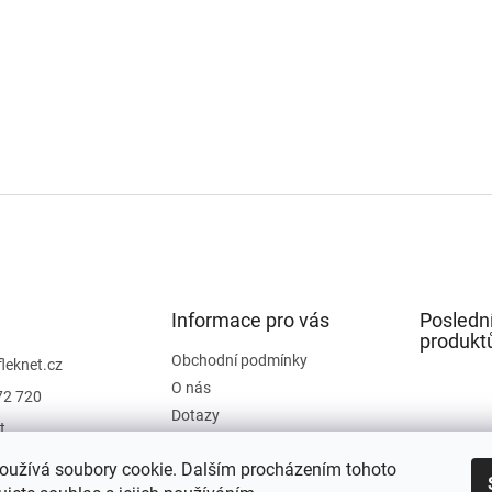
Informace pro vás
Posledn
produkt
Obchodní podmínky
fleknet.cz
O nás
72 720
Dotazy
t
Kontakty
t
oužívá soubory cookie. Dalším procházením tohoto
Hodnocení obchodu