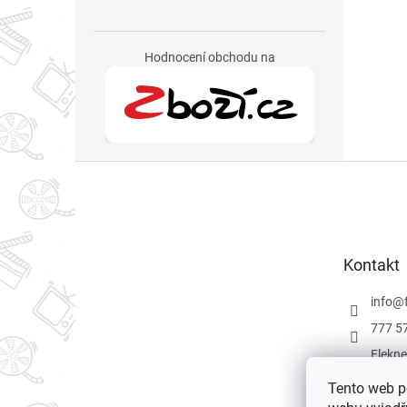
Hodnocení obchodu na
Z
á
p
a
t
Kontakt
í
info
@
777 5
Flekne
Flekne
Tento web p