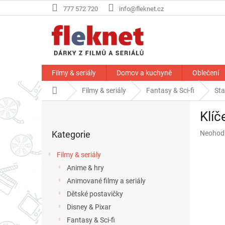
Přejít
777 572 720
info@fleknet.cz
na
obsah
Filmy & seriály
Domov a kuchyně
Oblečení
Domů
Filmy & seriály
Fantasy & Sci-fi
Sta
P
Klíč
o
Přeskočit
s
Průměr
Kategorie
Neohod
kategorie
t
hodnoce
r
produkt
Filmy & seriály
a
je
Anime & hry
n
0,0
z
Animované filmy a seriály
n
5
í
Dětské postavičky
hvězdič
p
Disney & Pixar
a
Fantasy & Sci-fi