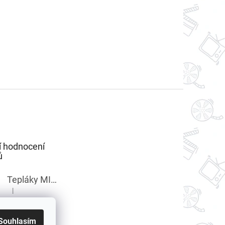
í hodnocení
ů
Tepláky MINECRAFT chlapecké
|
Hodnocení produktu je 5 z 5 hvězdiček.
Souhlasím