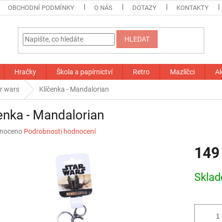
OBCHODNÍ PODMÍNKY
O NÁS
DOTAZY
KONTAKTY
HLEDAT
Hračky
Škola a papírnictví
Retro
Mazlíčci
A
r wars
Klíčenka - Mandalorian
enka - Mandalorian
né
noceno
Podrobnosti hodnocení
ní
149
u
Měrná
Skla
cena:
ek.