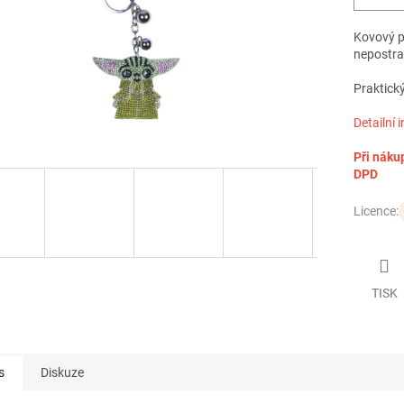
Kovový př
nepostra
Praktický
Detailní 
Při náku
DPD
Licence:
TISK
s
Diskuze