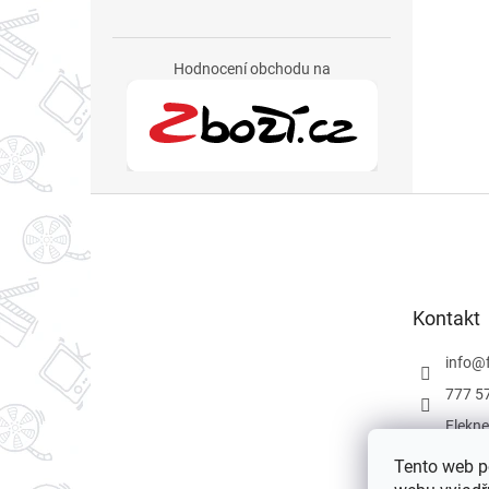
Hodnocení obchodu na
Z
á
p
a
t
Kontakt
í
info
@
777 5
Flekne
Flekne
Tento web p