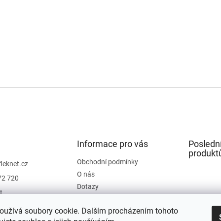
Informace pro vás
Posledn
produkt
Obchodní podmínky
fleknet.cz
O nás
72 720
Dotazy
t
Kontakty
t
oužívá soubory cookie. Dalším procházením tohoto
Hodnocení obchodu