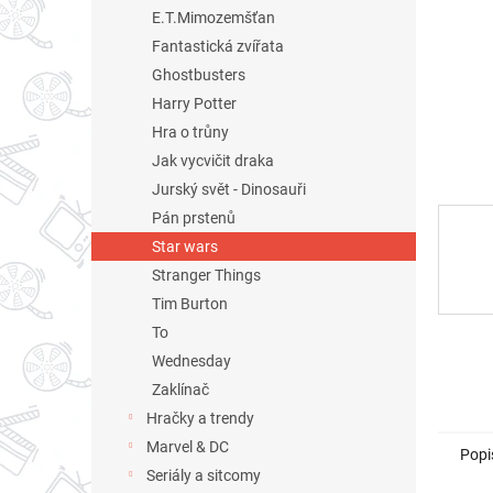
n
E.T.Mimozemšťan
e
Fantastická zvířata
l
Ghostbusters
Harry Potter
Hra o trůny
Jak vycvičit draka
Jurský svět - Dinosauři
Pán prstenů
Star wars
Stranger Things
Tim Burton
To
Wednesday
Zaklínač
Hračky a trendy
Marvel & DC
Popi
Seriály a sitcomy