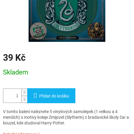
39 Kč
Měrná
Skladem
cena:
Přidat do košíku
V tomto balení naleznete 5 vinylových samolepek (1 velkou a 4
menších) s motivy koleje Zmijozel (Slytherin) z bradavické školy čar a
kouzel, kde studoval Harry Potter.