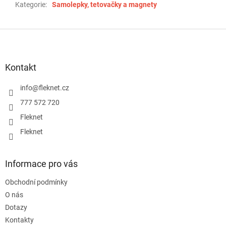
Kategorie
:
Samolepky, tetovačky a magnety
Z
á
p
a
Kontakt
t
í
info
@
fleknet.cz
777 572 720
Fleknet
Fleknet
Informace pro vás
Obchodní podmínky
O nás
Dotazy
Kontakty