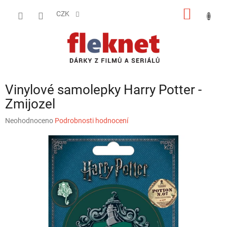
Přejít
NÁKUP
na
CZK
obsah
KOŠÍK
Vinylové samolepky Harry Potter -
Zmijozel
Průměrné
Neohodnoceno
Podrobnosti hodnocení
hodnocení
produktu
je
0,0
z
5
hvězdiček.