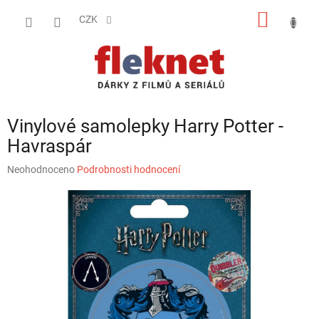
Přejít
NÁKUP
na
CZK
obsah
KOŠÍK
Vinylové samolepky Harry Potter -
Havraspár
Průměrné
Neohodnoceno
Podrobnosti hodnocení
hodnocení
produktu
je
0,0
z
5
hvězdiček.