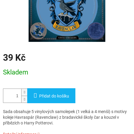
39 Kč
Měrná
Skladem
cena:
Přidat do košíku
Sada obsahuje 5 vinylových samolepek (1 velká a 4 menší) s motivy
koleje Havraspár (Ravenclaw) z bradavické školy čar a kouzel v
příbězích o Harry Potterovi.