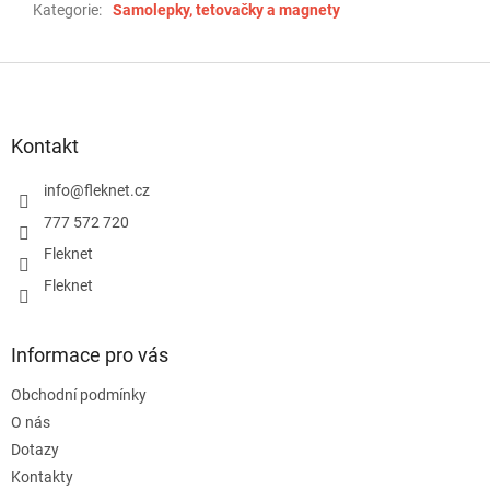
Kategorie
:
Samolepky, tetovačky a magnety
Z
á
p
a
Kontakt
t
í
info
@
fleknet.cz
777 572 720
Fleknet
Fleknet
Informace pro vás
Obchodní podmínky
O nás
Dotazy
Kontakty