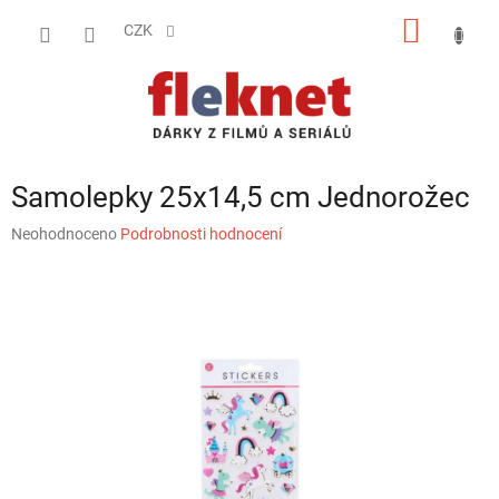
Přejít
NÁKUP
na
CZK
obsah
KOŠÍK
Samolepky 25x14,5 cm Jednorožec
Průměrné
Neohodnoceno
Podrobnosti hodnocení
hodnocení
produktu
je
0,0
z
5
hvězdiček.