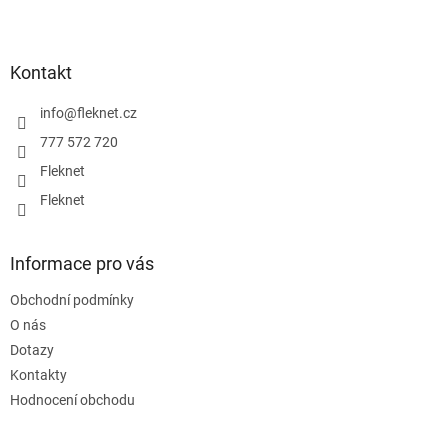
Z
á
p
a
Kontakt
t
í
info
@
fleknet.cz
777 572 720
Fleknet
Fleknet
Informace pro vás
Obchodní podmínky
O nás
Dotazy
Kontakty
Hodnocení obchodu