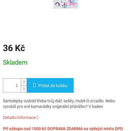
36 Kč
Měrná
Skladem
cena:
Přidat do košíku
Samolepky ozdobí třeba tvůj diář, sešity, mobil či zrcadlo. Nebo
vyrobíš pro své kamarádky originální přáníčko? V balení
Detailní informace
Při nákupu nad 1000 Kč DOPRAVA ZDARMA na výdejní místa DPD