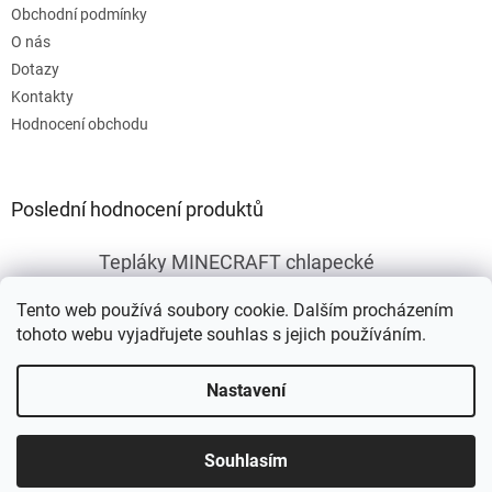
Obchodní podmínky
O nás
Dotazy
Kontakty
Hodnocení obchodu
Poslední hodnocení produktů
Tepláky MINECRAFT chlapecké
|
Hodnocení produktu je 5 z 5 hvězdiček.
Tento web používá soubory cookie. Dalším procházením
tohoto webu vyjadřujete souhlas s jejich používáním.
Vytvořil Shoptet
Nastavení
Copyright 2026
Fleknet
. Všechna práva vyhrazena.
Upravit
Souhlasím
nastavení cookies