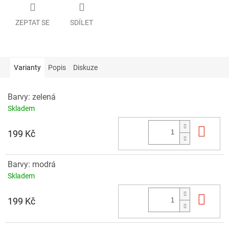
ZEPTAT SE
SDÍLET
Varianty
Popis
Diskuze
Barvy: zelená
Skladem
Do 
199 Kč
Barvy: modrá
Skladem
Do 
199 Kč