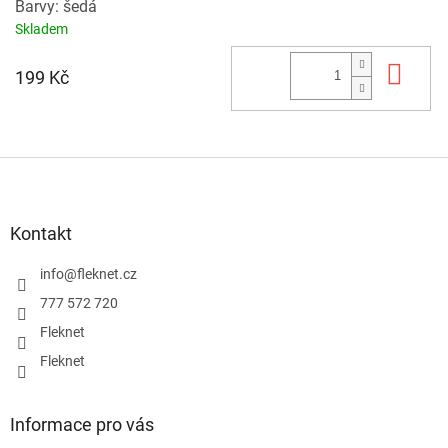
Barvy: šedá
Skladem
Do 
199 Kč
Z
á
p
a
Kontakt
t
í
info
@
fleknet.cz
777 572 720
Fleknet
Fleknet
Informace pro vás