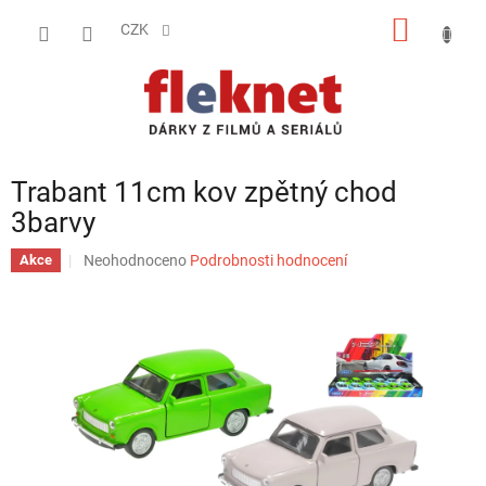
Přejít
NÁKUP
na
CZK
obsah
KOŠÍK
Trabant 11cm kov zpětný chod
3barvy
Průměrné
Neohodnoceno
Podrobnosti hodnocení
Akce
hodnocení
produktu
je
0,0
z
5
hvězdiček.