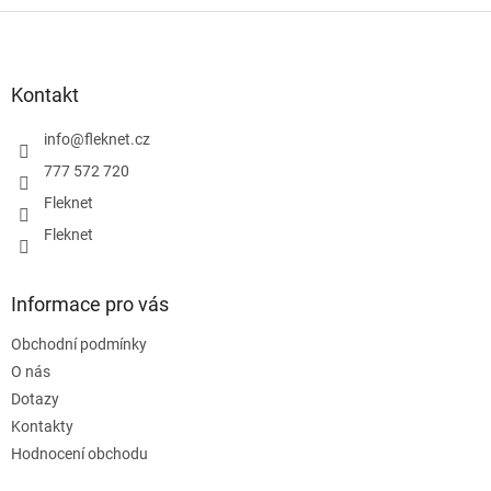
Z
á
p
a
Kontakt
t
í
info
@
fleknet.cz
777 572 720
Fleknet
Fleknet
Informace pro vás
Obchodní podmínky
O nás
Dotazy
Kontakty
Hodnocení obchodu