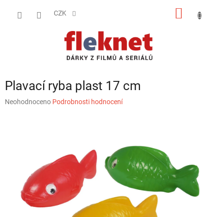
Přejít
NÁKUP
na
CZK
obsah
KOŠÍK
Plavací ryba plast 17 cm
Průměrné
Neohodnoceno
Podrobnosti hodnocení
hodnocení
produktu
je
0,0
z
5
hvězdiček.