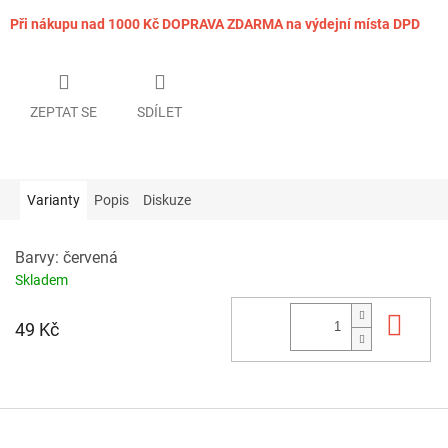
Při nákupu nad 1000 Kč DOPRAVA ZDARMA na výdejní místa DPD
ZEPTAT SE
SDÍLET
Varianty
Popis
Diskuze
Barvy: červená
Skladem
Do 
49 Kč
Z
á