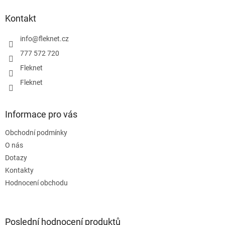
p
a
Kontakt
t
í
info
@
fleknet.cz
777 572 720
Fleknet
Fleknet
Informace pro vás
Obchodní podmínky
O nás
Dotazy
Kontakty
Hodnocení obchodu
Poslední hodnocení produktů