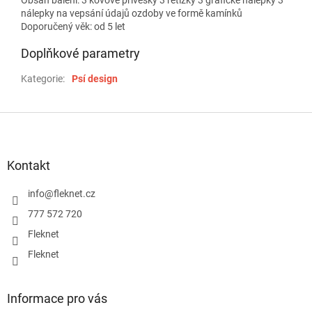
nálepky na vepsání údajů ozdoby ve formě kamínků
Doporučený věk: od 5 let
Doplňkové parametry
Kategorie
:
Psí design
Z
á
p
a
Kontakt
t
í
info
@
fleknet.cz
777 572 720
Fleknet
Fleknet
Informace pro vás