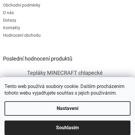
Obchodní podmínky
O nás
Dotazy
Kontakty
Hodnocení obchodu
Poslední hodnocení produktů
Tepláky MINECRAFT chlapecké
|
Hodnocení produktu je 5 z 5 hvězdiček.
Tento web používá soubory cookie. Dalším procházením
tohoto webu vyjadřujete souhlas s jejich používáním.
Vytvořil Shoptet
Nastavení
Copyright 2026
Fleknet
. Všechna práva vyhrazena.
Upravit
Souhlasím
nastavení cookies