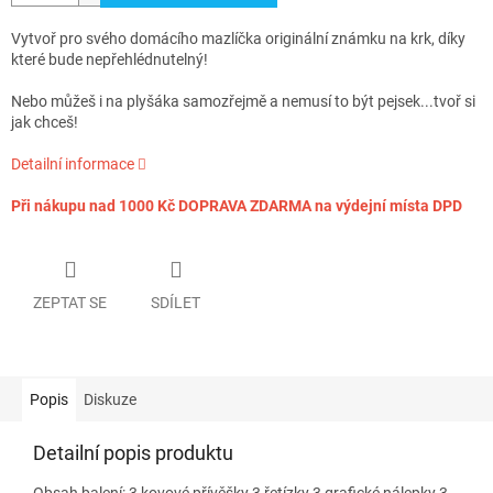
Vytvoř pro svého domácího mazlíčka originální známku na krk, díky
které bude nepřehlédnutelný!
Nebo můžeš i na plyšáka samozřejmě a nemusí to být pejsek...tvoř si
jak chceš!
Detailní informace
Při nákupu nad 1000 Kč DOPRAVA ZDARMA na výdejní místa DPD
ZEPTAT SE
SDÍLET
Popis
Diskuze
Detailní popis produktu
Obsah balení: 3 kovové přívěšky 3 řetízky 3 grafické nálepky 3