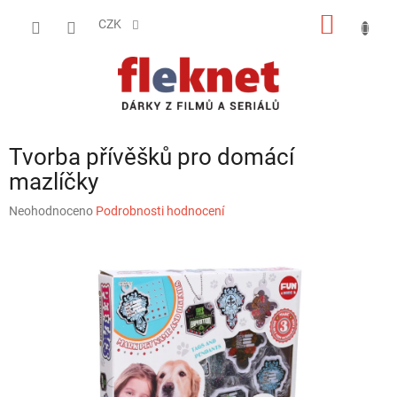
Přejít
NÁKUP
na
CZK
obsah
KOŠÍK
Tvorba přívěšků pro domácí
mazlíčky
Průměrné
Neohodnoceno
Podrobnosti hodnocení
hodnocení
produktu
je
0,0
z
5
hvězdiček.