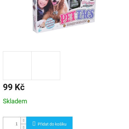
99 Kč
Měrná
Skladem
cena:
Přidat do košíku