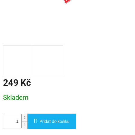
249 Kč
Měrná
Skladem
cena:
Přidat do košíku