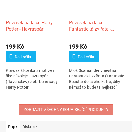
Přívěsek na klíče Harry
Přívěsek na klíče
Potter - Havraspár
Fantastická zvířata -
Mlokův kufr
Průměrné
hodnocení
199 Kč
199 Kč
produktu
je
Do košíku
Do košíku
3,0
z
Kovová klíčenka s motivem
Mlok Scamander vměstná
5
školní koleje Havraspár
Fantastická zvířata (Fantastic
hvězdiček.
(Ravenclaw) z oblíbené ságy
Beasts) do svého kufru, díky
Harry Potter.
němuž to bude ta nejhezčí
klíčenka...
ZOBRAZIT VŠECHNY SOUVISEJÍCÍ PRODUKTY
Popis
Diskuze