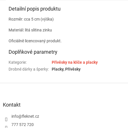
Detailní popis produktu
Rozměr: cca 5 cm (výška)
Materiál: litá slitina zinku
Oficiálně licencovaný produkt.
Doplňkové parametry
Kategorie
:
Přívěsky na klíče a placky
Drobné dárky a šperky
:
Placky, Přívěsky
Z
á
p
a
Kontakt
t
í
info
@
fleknet.cz
777 572 720