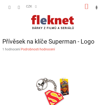
Přejít
NÁKUP
na
CZK
obsah
KOŠÍK
Přívěsek na klíče Superman - Logo
Průměrné
1 hodnocení
Podrobnosti hodnocení
hodnocení
produktu
je
4,0
z
5
hvězdiček.