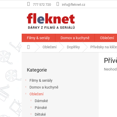
Přejít
777 572 720
info@fleknet.cz
na
obsah
Filmy & seriály
Domov a kuchyně
Oblečení
Domů
Oblečení
Doplňky
Přívěsky na klíče
P
Přív
o
Přeskočit
s
Průměr
Kategorie
Neohod
kategorie
t
hodnoce
r
produkt
Filmy & seriály
a
je
Domov a kuchyně
n
0,0
z
Oblečení
n
5
í
Dámské
hvězdič
p
Pánské
a
Dětské