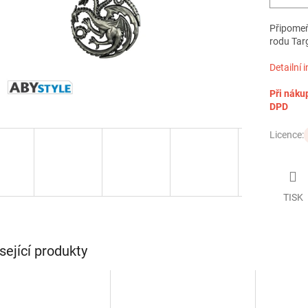
Připomeň
rodu Tar
Detailní 
Při náku
DPD
Licence:
TISK
sející produkty