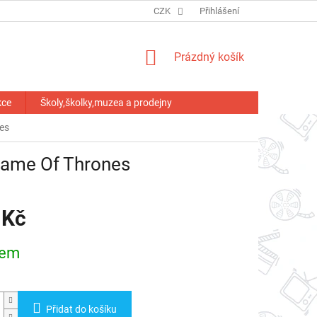
HODNOCENÍ OBCHODU
CZK
Přihlášení
NÁKUPNÍ
Prázdný košík
KOŠÍK
kce
Školy,školky,muzea a prodejny
nes
 Game Of Thrones
 Kč
dem
Přidat do košíku