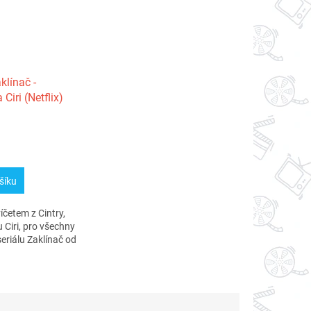
klínač -
Ciri (Netflix)
šíku
íčetem z Cintry,
 Ciri, pro všechny
eriálu Zaklínač od