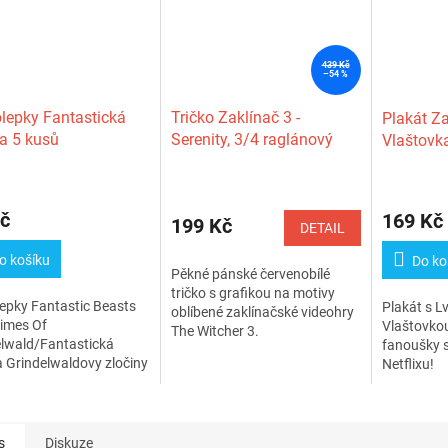
439 Kč
–54 %
epky Fantastická
Tričko Zaklínač 3 -
Plakát Za
ta 5 kusů
Serenity, 3/4 raglánový
Vlaštovka 
rukáv
č
169 Kč
199 Kč
DETAIL
o košíku
Do ko
Pěkné pánské červenobílé
tričko s grafikou na motivy
epky Fantastic Beasts
Plakát s Lv
oblíbené zaklínačské videohry
rimes Of
Vlaštovkou
The Witcher 3.
elwald/Fantastická
fanoušky s
a Grindelwaldovy zločiny
Netflixu!
 kusů (10 x...
s
Diskuze