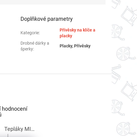
Doplňkové parametry
Přívěsky na klíče a
Kategorie
:
placky
Drobné dárky a
Placky, Přívěsky
šperky
:
í hodnocení
ů
Tepláky MINECRAFT chlapecké
|