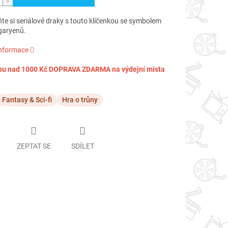
te si seriálové draky s touto klíčenkou se symbolem
garyenů.
informace
pu nad 1000 Kč DOPRAVA ZDARMA na výdejní místa
Fantasy & Sci-fi
Hra o trůny
ZEPTAT SE
SDÍLET