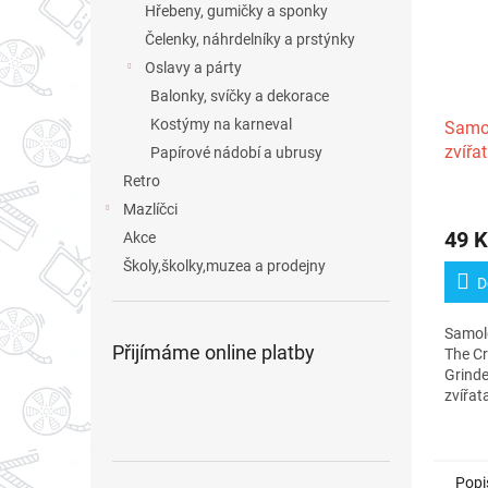
Hřebeny, gumičky a sponky
Čelenky, náhrdelníky a prstýnky
Oslavy a párty
Balonky, svíčky a dekorace
Kostýmy na karneval
Samol
zvířa
Papírové nádobí a ubrusy
Retro
Mazlíčci
49 K
Akce
Školy,školky,muzea a prodejny
D
Samol
Přijímáme online platby
The C
Grind
zvířat
Arch 5
Popi