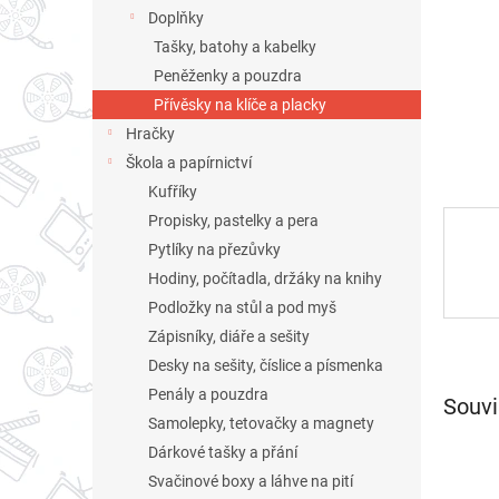
n
Doplňky
e
Tašky, batohy a kabelky
l
Peněženky a pouzdra
Přívěsky na klíče a placky
Hračky
Škola a papírnictví
Kufříky
Propisky, pastelky a pera
Pytlíky na přezůvky
Hodiny, počítadla, držáky na knihy
Podložky na stůl a pod myš
Zápisníky, diáře a sešity
Desky na sešity, číslice a písmenka
Penály a pouzdra
Souvi
Samolepky, tetovačky a magnety
Dárkové tašky a přání
Svačinové boxy a láhve na pití