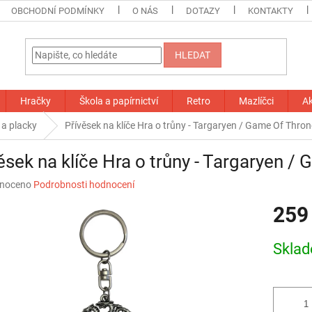
OBCHODNÍ PODMÍNKY
O NÁS
DOTAZY
KONTAKTY
HLEDAT
Hračky
Škola a papírnictví
Retro
Mazlíčci
A
 a placky
Přívěsek na klíče Hra o trůny - Targaryen / Game Of Thro
ěsek na klíče Hra o trůny - Targaryen /
né
noceno
Podrobnosti hodnocení
ní
259
u
Měrná
Skla
cena:
ek.