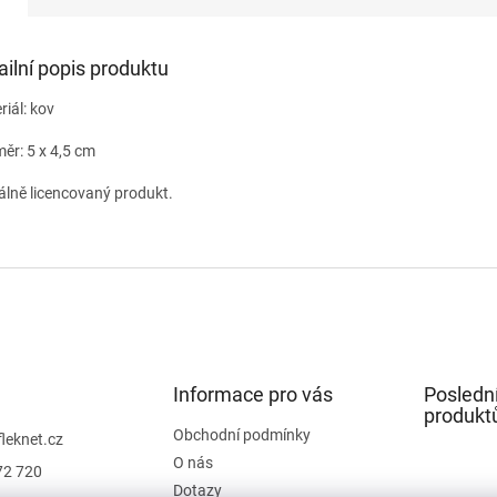
ailní popis produktu
riál: kov
ěr: 5 x 4,5 cm
iálně licencovaný produkt.
Informace pro vás
Posledn
produkt
Obchodní podmínky
fleknet.cz
O nás
72 720
Dotazy