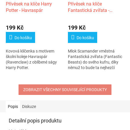
Přívěsek na klíče Harry
Přívěsek na klíče
Potter - Havraspár
Fantastická zvířata -
Mlokův kufr
Průměrné
hodnocení
199 Kč
199 Kč
produktu
je
Do košíku
Do košíku
3,0
z
Kovová klíčenka s motivem
Mlok Scamander vměstná
5
školní koleje Havraspár
Fantastická zvířata (Fantastic
hvězdiček.
(Ravenclaw) z oblíbené ságy
Beasts) do svého kufru, díky
Harry Potter.
němuž to bude ta nejhezčí
klíčenka...
ZOBRAZIT VŠECHNY SOUVISEJÍCÍ PRODUKTY
Popis
Diskuze
Detailní popis produktu