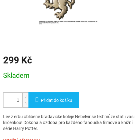
299 Kč
Měrná
Skladem
cena:
Přidat do košíku
Lev z erbu oblíbené bradavické koleje Nebelvír se teď může stát i vaší
klíčenkou! Dokonalá ozdoba pro každého fanouška filmové a knižní
série Harry Potter.