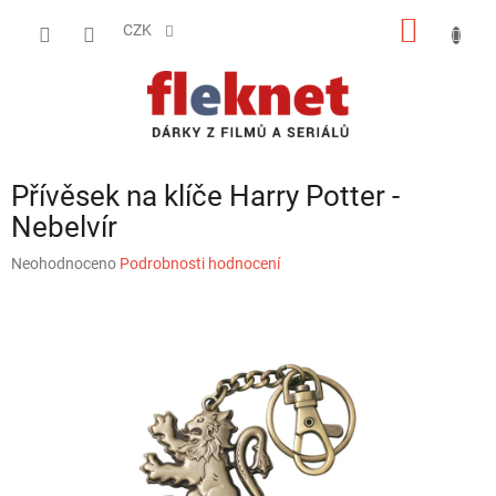
Přejít
NÁKUP
na
CZK
obsah
KOŠÍK
Přívěsek na klíče Harry Potter -
Nebelvír
Průměrné
Neohodnoceno
Podrobnosti hodnocení
hodnocení
produktu
je
0,0
z
5
hvězdiček.