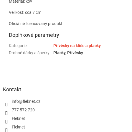
Materiál: kov
Velikost: cca 7 cm
Oficiálně licencovaný produkt.
Doplňkové parametry
Kategorie
:
Přívěsky na klíče a placky
Drobné dárky a šperky
:
Placky, Přívěsky
Z
á
p
a
Kontakt
t
í
info
@
fleknet.cz
777 572 720
Fleknet
Fleknet