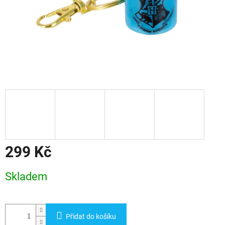
299 Kč
Měrná
Skladem
cena:
Přidat do košíku