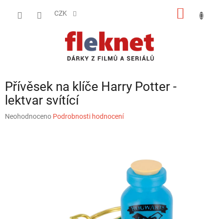
Přejít
NÁKUP
na
CZK
obsah
KOŠÍK
Přívěsek na klíče Harry Potter -
lektvar svítící
Průměrné
Neohodnoceno
Podrobnosti hodnocení
hodnocení
produktu
je
0,0
z
5
hvězdiček.