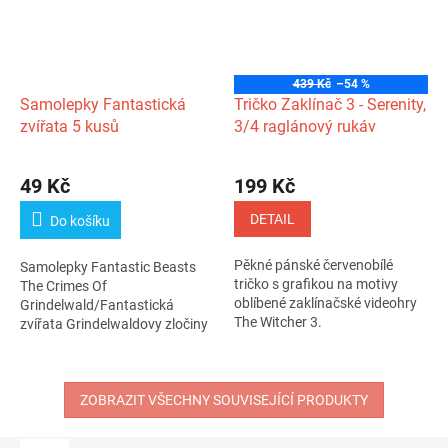
439 Kč
–54 %
Samolepky Fantastická
Tričko Zaklínač 3 - Serenity,
zvířata 5 kusů
3/4 raglánový rukáv
49 Kč
199 Kč
DETAIL
Do košíku
Pěkné pánské červenobílé
Samolepky Fantastic Beasts
tričko s grafikou na motivy
The Crimes Of
oblíbené zaklínačské videohry
Grindelwald/Fantastická
The Witcher 3.
zvířata Grindelwaldovy zločiny
Arch 5 kusů (10 x...
ZOBRAZIT VŠECHNY SOUVISEJÍCÍ PRODUKTY