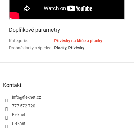
Doplňkové parametry
Kategorie
:
Přívěsky na klíče a placky
Drobné dárky a šperky
:
Placky, Přívěsky
Z
á
p
a
Kontakt
t
í
info
@
fleknet.cz
777 572 720
Fleknet
Fleknet