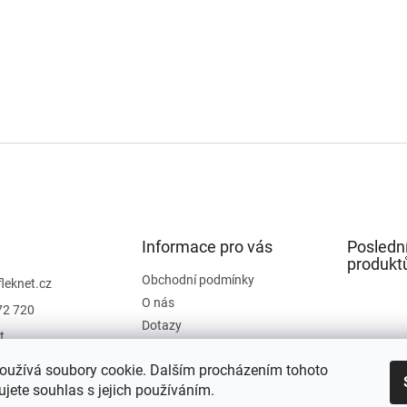
Informace pro vás
Posledn
produkt
Obchodní podmínky
fleknet.cz
O nás
72 720
Dotazy
t
Kontakty
t
oužívá soubory cookie. Dalším procházením tohoto
Hodnocení obchodu
jete souhlas s jejich používáním.