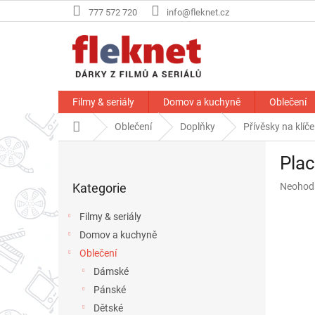
Přejít
777 572 720
info@fleknet.cz
na
obsah
Filmy & seriály
Domov a kuchyně
Oblečení
Domů
Oblečení
Doplňky
Přívěsky na klíče
P
Plac
o
Přeskočit
s
Průměr
Kategorie
Neohod
kategorie
t
hodnoce
r
produkt
Filmy & seriály
a
je
Domov a kuchyně
n
0,0
z
Oblečení
n
5
í
Dámské
hvězdič
p
Pánské
a
Dětské