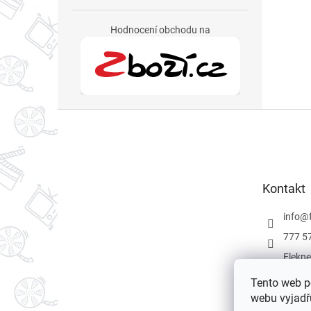
Hodnocení obchodu na
Z
á
p
a
t
Kontakt
í
info
@
777 5
Flekne
Flekne
Tento web p
webu vyjadřu