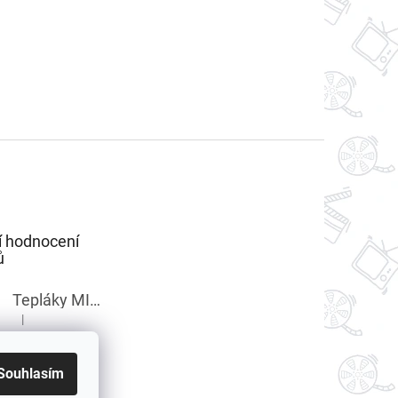
í hodnocení
ů
Tepláky MINECRAFT chlapecké
|
Hodnocení produktu je 5 z 5 hvězdiček.
Souhlasím