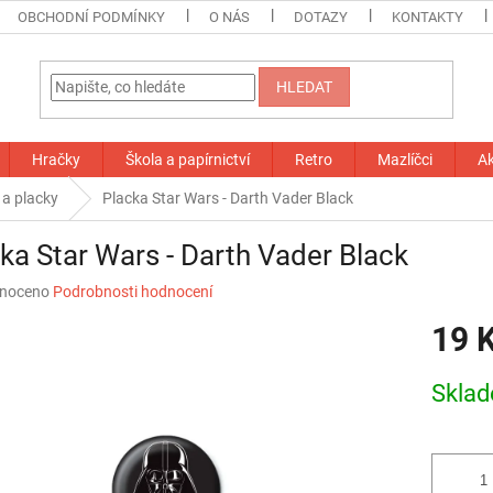
OBCHODNÍ PODMÍNKY
O NÁS
DOTAZY
KONTAKTY
HLEDAT
Hračky
Škola a papírnictví
Retro
Mazlíčci
A
 a placky
Placka Star Wars - Darth Vader Black
ka Star Wars - Darth Vader Black
né
noceno
Podrobnosti hodnocení
ní
19 
u
Měrná
Skla
cena:
ek.