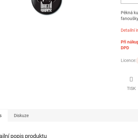
Pěkná ku
fanoušky 
Detailní 
Při náku
DPD
Licence:
TISK
s
Diskuze
ailní popis produktu