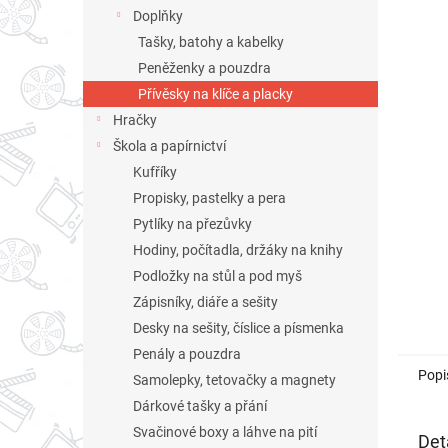
n
Doplňky
e
Tašky, batohy a kabelky
l
Peněženky a pouzdra
Přívěsky na klíče a placky
Hračky
Škola a papírnictví
Kufříky
Propisky, pastelky a pera
Pytlíky na přezůvky
Hodiny, počítadla, držáky na knihy
Podložky na stůl a pod myš
Zápisníky, diáře a sešity
Desky na sešity, číslice a písmenka
Penály a pouzdra
Popi
Samolepky, tetovačky a magnety
Dárkové tašky a přání
Svačinové boxy a láhve na pití
Det