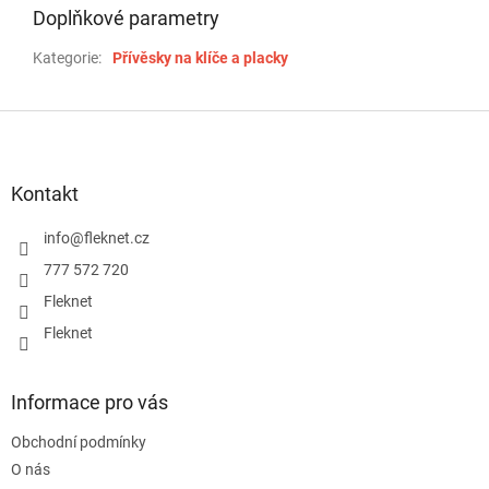
Doplňkové parametry
Kategorie
:
Přívěsky na klíče a placky
Z
á
p
a
Kontakt
t
í
info
@
fleknet.cz
777 572 720
Fleknet
Fleknet
Informace pro vás
Obchodní podmínky
O nás