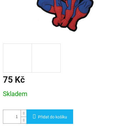
75 Kč
Měrná
Skladem
cena:
Přidat do košíku