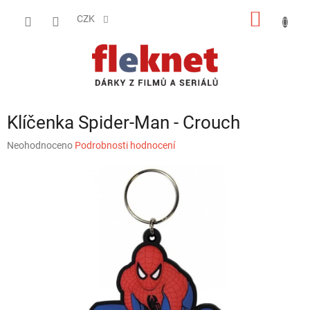
Přejít
NÁKUP
na
CZK
obsah
KOŠÍK
Klíčenka Spider-Man - Crouch
Průměrné
Neohodnoceno
Podrobnosti hodnocení
hodnocení
produktu
je
0,0
z
5
hvězdiček.