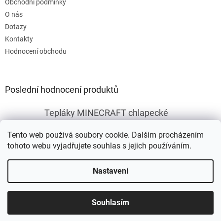
Obchodní podmínky
O nás
Dotazy
Kontakty
Hodnocení obchodu
Poslední hodnocení produktů
Tepláky MINECRAFT chlapecké
|
Hodnocení produktu je 5 z 5 hvězdiček.
Tento web používá soubory cookie. Dalším procházením
tohoto webu vyjadřujete souhlas s jejich používáním.
Vytvořil Shoptet
Nastavení
Copyright 2026
Fleknet
. Všechna práva vyhrazena.
Upravit
Souhlasím
nastavení cookies