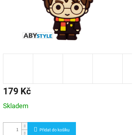
179 Kč
Měrná
Skladem
cena:
Přidat do košíku