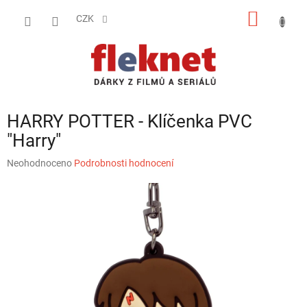
Přejít
NÁKUP
na
CZK
obsah
KOŠÍK
HARRY POTTER - Klíčenka PVC
"Harry"
Průměrné
Neohodnoceno
Podrobnosti hodnocení
hodnocení
produktu
je
0,0
z
5
hvězdiček.