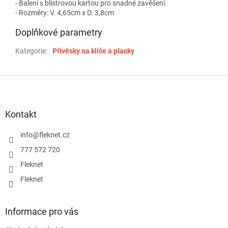
- Balení s blistrovou kartou pro snadné zavěšení.
- Rozměry: V. 4,65cm x D. 3,8cm
Doplňkové parametry
Kategorie
:
Přívěsky na klíče a placky
Z
á
p
a
Kontakt
t
í
info
@
fleknet.cz
777 572 720
Fleknet
Fleknet
Informace pro vás