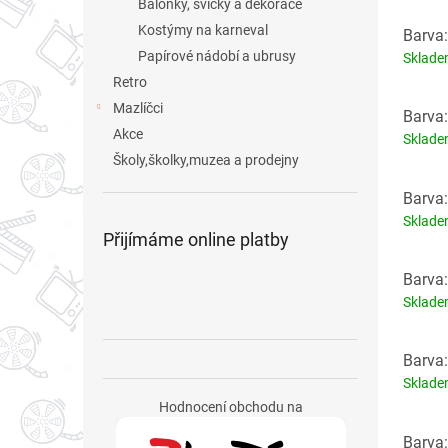
Balonky, svíčky a dekorace
Kostýmy na karneval
Barva:
Papírové nádobí a ubrusy
Sklad
Retro
Mazlíčci
Barva:
Akce
Sklad
Školy,školky,muzea a prodejny
Barva:
Sklad
Přijímáme online platby
Barva:
Sklad
Barva:
Sklad
Hodnocení obchodu na
Barva: