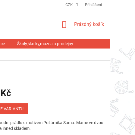
HODNOCENÍ OBCHODU
CZK
Přihlášení
NÁKUPNÍ
Prázdný košík
KOŠÍK
kce
Školy,školky,muzea a prodejny
 Kč
E VARIANTU
podní prádlo s motivem Požárníka Sama. Máme ve dvou
a ihned skladem.