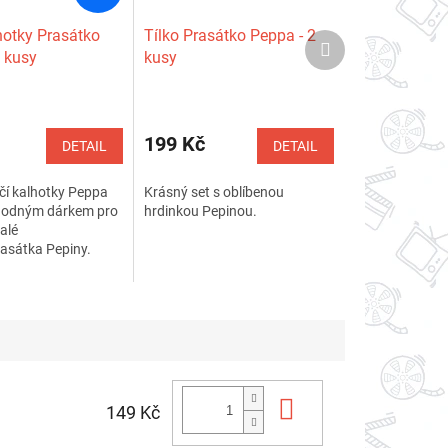
hotky Prasátko
Tílko Prasátko Peppa - 2
Další
 kusy
kusy
produkt
Průměrné
hodnocení
produktu
199 Kč
DETAIL
DETAIL
je
5,0
čí kalhotky Peppa
Krásný set s oblíbenou
z
vhodným dárkem pro
hrdinkou Pepinou.
5
alé
hvězdiček.
asátka Pepiny.
Do košíku
149 Kč