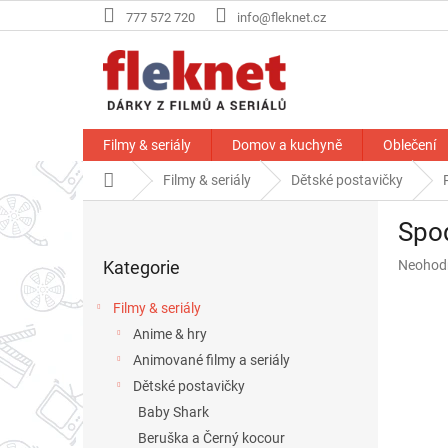
Přejít
777 572 720
info@fleknet.cz
na
obsah
Filmy & seriály
Domov a kuchyně
Oblečení
Domů
Filmy & seriály
Dětské postavičky
P
Spod
o
Přeskočit
s
Průměr
Kategorie
Neohod
kategorie
t
hodnoce
r
produkt
Filmy & seriály
a
je
Anime & hry
n
0,0
z
Animované filmy a seriály
n
5
í
Dětské postavičky
hvězdič
p
Baby Shark
a
Beruška a Černý kocour