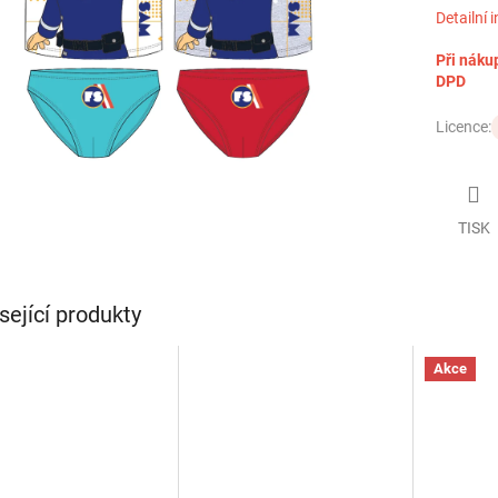
Detailní 
Při náku
DPD
Licence:
TISK
sející produkty
Akce