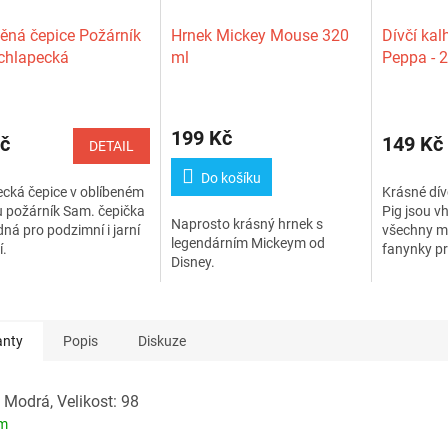
ěná čepice Požárník
Hrnek Mickey Mouse 320
Dívčí kal
chlapecká
ml
Peppa - 2
Průměrné
hodnocení
199 Kč
produktu
č
149 Kč
DETAIL
je
3,0
Do košíku
cká čepice v oblíbeném
Krásné dív
z
 požárník Sam. čepička
Pig jsou 
5
Naprosto krásný hrnek s
dná pro podzimní i jarní
všechny m
hvězdiček.
legendárním Mickeym od
í.
fanynky pr
Disney.
anty
Popis
Diskuze
 Modrá, Velikost: 98
em