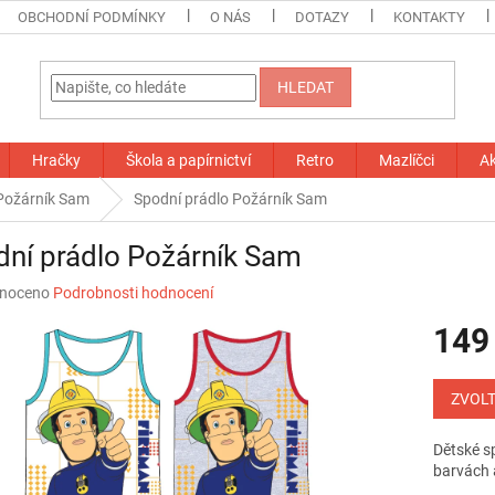
OBCHODNÍ PODMÍNKY
O NÁS
DOTAZY
KONTAKTY
HLEDAT
Hračky
Škola a papírnictví
Retro
Mazlíčci
A
Požárník Sam
Spodní prádlo Požárník Sam
ní prádlo Požárník Sam
né
noceno
Podrobnosti hodnocení
ní
149
u
Měrná
cena:
ZVOLT
ek.
Dětské s
barvách 