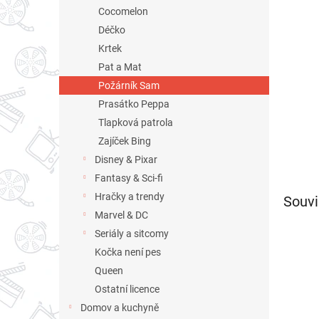
n
Cocomelon
e
Déčko
l
Krtek
Pat a Mat
Požárník Sam
Prasátko Peppa
Tlapková patrola
Zajíček Bing
Disney & Pixar
Fantasy & Sci-fi
Hračky a trendy
Souvi
Marvel & DC
Seriály a sitcomy
Kočka není pes
Queen
Ostatní licence
Domov a kuchyně