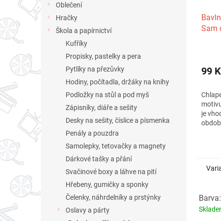
Oblečení
Bavln
Hračky
Sam 
Škola a papírnictví
Kufříky
Propisky, pastelky a pera
Pytlíky na přezůvky
99 K
Hodiny, počítadla, držáky na knihy
Podložky na stůl a pod myš
Chlape
motivu
Zápisníky, diáře a sešity
je vho
Desky na sešity, číslice a písmenka
obdob
Penály a pouzdra
Samolepky, tetovačky a magnety
Dárkové tašky a přání
Vari
Svačinové boxy a láhve na pití
Hřebeny, gumičky a sponky
Čelenky, náhrdelníky a prstýnky
Barva:
Sklad
Oslavy a párty