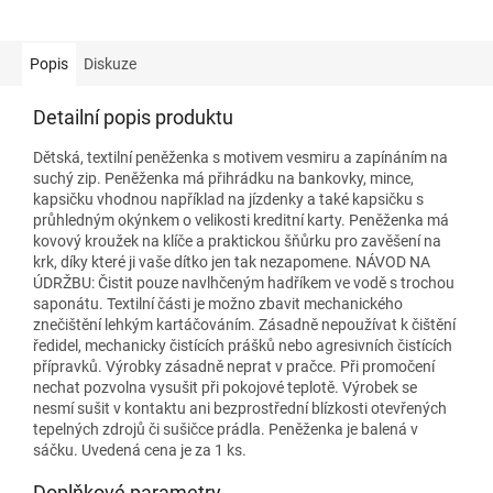
Popis
Diskuze
Detailní popis produktu
Dětská, textilní peněženka s motivem vesmiru a zapínáním na
suchý zip. Peněženka má přihrádku na bankovky, mince,
kapsičku vhodnou například na jízdenky a také kapsičku s
průhledným okýnkem o velikosti kreditní karty. Peněženka má
kovový kroužek na klíče a praktickou šňůrku pro zavěšení na
krk, díky které ji vaše dítko jen tak nezapomene. NÁVOD NA
ÚDRŽBU: Čistit pouze navlhčeným hadříkem ve vodě s trochou
saponátu. Textilní části je možno zbavit mechanického
znečištění lehkým kartáčováním. Zásadně nepoužívat k čištění
ředidel, mechanicky čistících prášků nebo agresivních čistících
přípravků. Výrobky zásadně neprat v pračce. Při promočení
nechat pozvolna vysušit při pokojové teplotě. Výrobek se
nesmí sušit v kontaktu ani bezprostřední blízkosti otevřených
tepelných zdrojů či sušičce prádla. Peněženka je balená v
sáčku. Uvedená cena je za 1 ks.
Doplňkové parametry