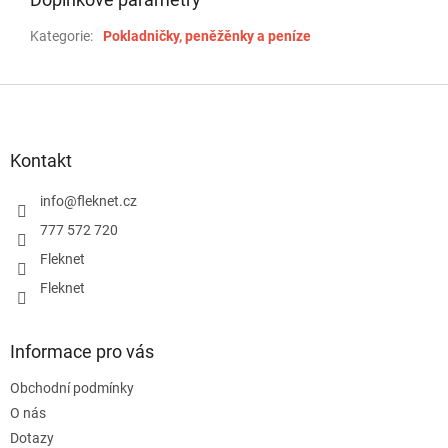
Kategorie
:
Pokladničky, peněžěnky a peníze
Z
á
p
a
Kontakt
t
í
info
@
fleknet.cz
777 572 720
Fleknet
Fleknet
Informace pro vás
Obchodní podmínky
O nás
Dotazy