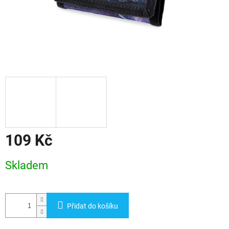
109 Kč
Měrná
Skladem
cena:
Přidat do košíku