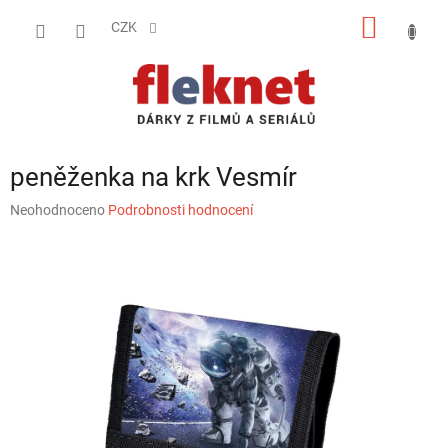
Přejít
NÁKUP
na
CZK
obsah
KOŠÍK
peněženka na krk Vesmír
Průměrné
Neohodnoceno
Podrobnosti hodnocení
hodnocení
produktu
je
0,0
z
5
hvězdiček.