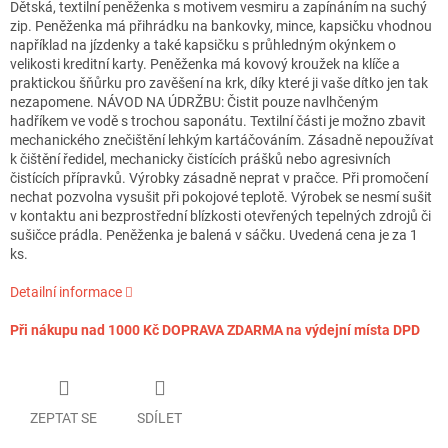
Dětská, textilní peněženka s motivem vesmiru a zapínáním na suchý
zip. Peněženka má přihrádku na bankovky, mince, kapsičku vhodnou
například na jízdenky a také kapsičku s průhledným okýnkem o
velikosti kreditní karty. Peněženka má kovový kroužek na klíče a
praktickou šňůrku pro zavěšení na krk, díky které ji vaše dítko jen tak
nezapomene. NÁVOD NA ÚDRŽBU: Čistit pouze navlhčeným
hadříkem ve vodě s trochou saponátu. Textilní části je možno zbavit
mechanického znečištění lehkým kartáčováním. Zásadně nepoužívat
k čištění ředidel, mechanicky čistících prášků nebo agresivních
čistících přípravků. Výrobky zásadně neprat v pračce. Při promočení
nechat pozvolna vysušit při pokojové teplotě. Výrobek se nesmí sušit
v kontaktu ani bezprostřední blízkosti otevřených tepelných zdrojů či
sušičce prádla. Peněženka je balená v sáčku. Uvedená cena je za 1
ks.
Detailní informace
Při nákupu nad 1000 Kč DOPRAVA ZDARMA na výdejní místa DPD
ZEPTAT SE
SDÍLET