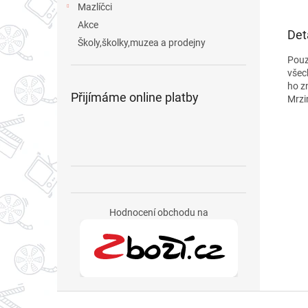
Mazlíčci
Akce
Det
Školy,školky,muzea a prodejny
Pouz
všec
ho z
Přijímáme online platby
Mrzi
Hodnocení obchodu na
Z