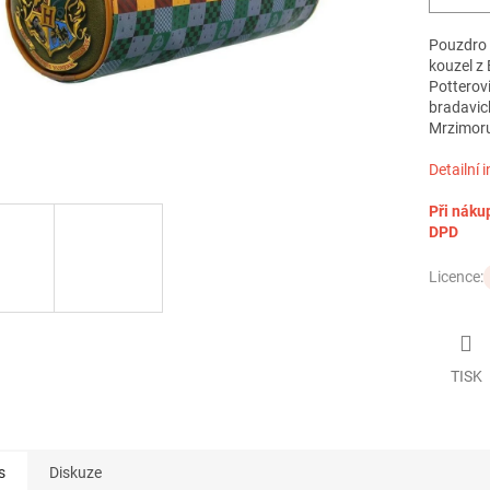
Pouzdro n
kouzel z 
Potterovi
bradavick
Mrzimoru
Detailní 
Při náku
DPD
Licence:
TISK
s
Diskuze