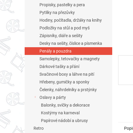
n
Propisky, pastelky a pera
e
Pytlíky na přezůvky
l
Hodiny, počítadla, držáky na knihy
Podložky na stůl a pod myš
Zápisníky, diáře a sešity
Desky na sešity, číslice a písmenka
Penály a pouzdra
Samolepky, tetovačky a magnety
Dárkové tašky a přání
Svačinové boxy a láhve na pití
Hřebeny, gumičky a sponky
Čelenky, náhrdelníky a prstýnky
Oslavy a párty
Balonky, svíčky a dekorace
Kostýmy na karneval
Papírové nádobí a ubrusy
Popi
Retro