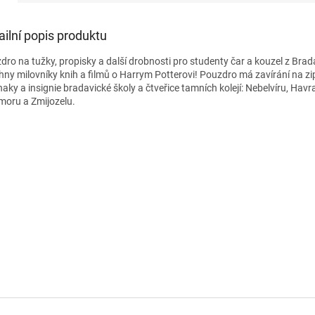
ailní popis produktu
dro na tužky, propisky a další drobnosti pro studenty čar a kouzel z Brada
hny milovníky knih a filmů o Harrym Potterovi! Pouzdro má zavírání na zi
naky a insignie bradavické školy a čtveřice tamních kolejí: Nebelvíru, Havr
moru a Zmijozelu.