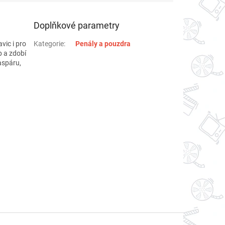
Doplňkové parametry
vic i pro
Kategorie
:
Penály a pouzdra
p a zdobí
aspáru,