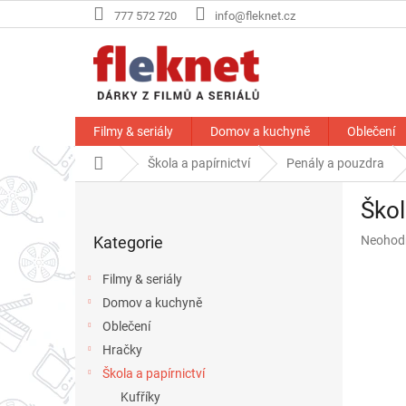
Přejít
777 572 720
info@fleknet.cz
na
obsah
Filmy & seriály
Domov a kuchyně
Oblečení
Domů
Škola a papírnictví
Penály a pouzdra
P
Škol
o
Přeskočit
s
Průměr
Kategorie
Neohod
kategorie
t
hodnoce
r
produkt
Filmy & seriály
a
je
Domov a kuchyně
n
0,0
z
Oblečení
n
5
í
Hračky
hvězdič
p
Škola a papírnictví
a
Kufříky