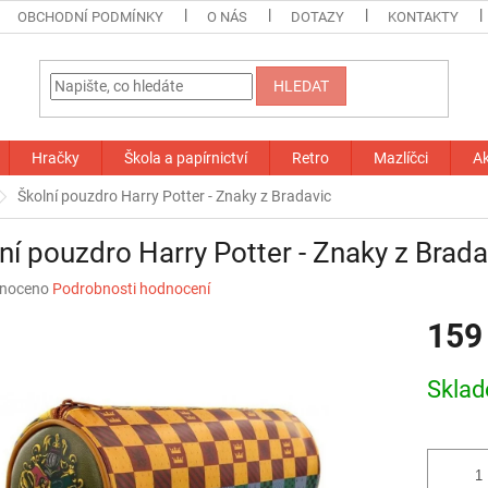
OBCHODNÍ PODMÍNKY
O NÁS
DOTAZY
KONTAKTY
HLEDAT
Hračky
Škola a papírnictví
Retro
Mazlíčci
A
Školní pouzdro Harry Potter - Znaky z Bradavic
ní pouzdro Harry Potter - Znaky z Brada
né
noceno
Podrobnosti hodnocení
ní
159
u
Měrná
Skla
cena:
ek.