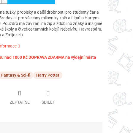
a tužky, propisky a další drobnosti pro studenty čar a
Bradavic i pro všechny milovníky knih a filmů o Harrym
! Pouzdro má zavírání na zip a zdobí ho znaky a insignie
é školy a čtveřice tamních kolejí: Nebelvíru, Havraspáru,
 a Zmijozelu.
informace
pu nad 1000 Kč DOPRAVA ZDARMA na výdejní místa
Fantasy & Sci-fi
Harry Potter
ZEPTAT SE
SDÍLET