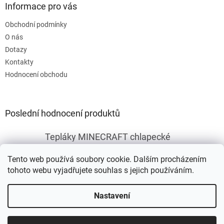
Informace pro vás
Obchodní podmínky
O nás
Dotazy
Kontakty
Hodnocení obchodu
Poslední hodnocení produktů
Tepláky MINECRAFT chlapecké
|
Hodnocení produktu je 5 z 5 hvězdiček.
Tento web používá soubory cookie. Dalším procházením
tohoto webu vyjadřujete souhlas s jejich používáním.
Vytvořil Shoptet
Nastavení
Copyright 2026
Fleknet
. Všechna práva vyhrazena.
Upravit