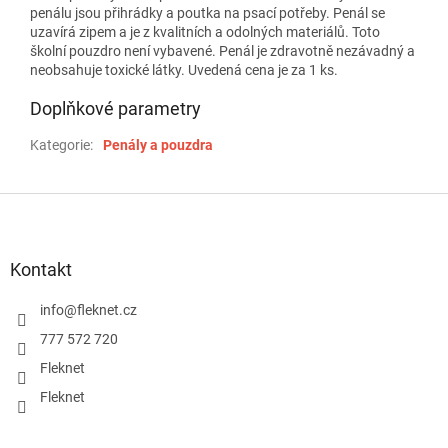
penálu jsou přihrádky a poutka na psací potřeby. Penál se
uzavírá zipem a je z kvalitních a odolných materiálů. Toto
školní pouzdro není vybavené. Penál je zdravotně nezávadný a
neobsahuje toxické látky. Uvedená cena je za 1 ks.
Doplňkové parametry
Kategorie
:
Penály a pouzdra
Z
á
p
a
Kontakt
t
í
info
@
fleknet.cz
777 572 720
Fleknet
Fleknet