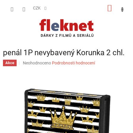
Přejít
NÁKUP
na
CZK
obsah
KOŠÍK
penál 1P nevybavený Korunka 2 chl.
Průměrné
Neohodnoceno
Podrobnosti hodnocení
Akce
hodnocení
produktu
je
0,0
z
5
hvězdiček.