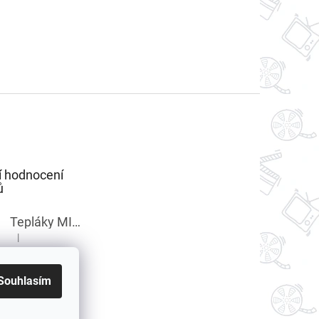
í hodnocení
ů
Tepláky MINECRAFT chlapecké
|
Hodnocení produktu je 5 z 5 hvězdiček.
Souhlasím