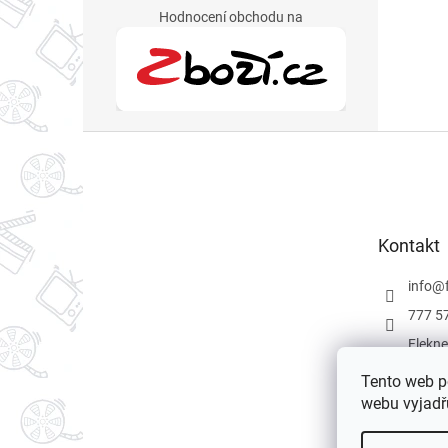
Hodnocení obchodu na
Z
á
p
a
t
Kontakt
í
info
@
777 5
Flekne
Flekne
Tento web p
webu vyjadřu