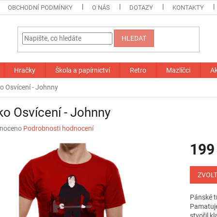
OBCHODNÍ PODMÍNKY
O NÁS
DOTAZY
KONTAKTY
HLEDAT
Hračky
Škola a papírnictví
Retro
Mazlíčci
A
ko Osvícení - Johnny
ko Osvícení - Johnny
né
noceno
Podrobnosti hodnocení
ní
199
u
Měrná
cena:
ZVOLT
ek.
Pánské tr
Pamatuje
stvořil kl