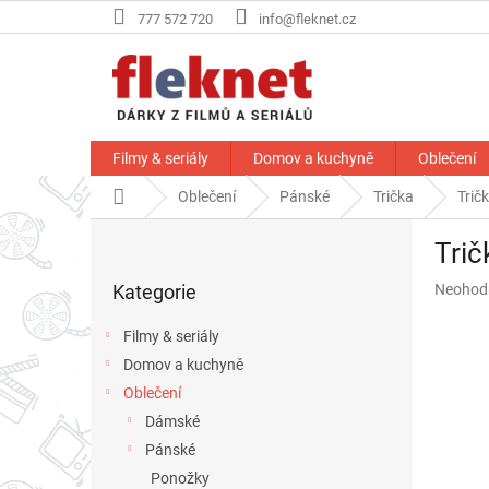
Přejít
777 572 720
info@fleknet.cz
na
obsah
Filmy & seriály
Domov a kuchyně
Oblečení
Domů
Oblečení
Pánské
Trička
Trič
P
Trič
o
Přeskočit
s
Průměr
Kategorie
Neohod
kategorie
t
hodnoce
r
produkt
Filmy & seriály
a
je
Domov a kuchyně
n
0,0
z
Oblečení
n
5
í
Dámské
hvězdič
p
Pánské
a
Ponožky