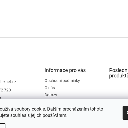
Informace pro vás
Posledn
produkt
Obchodní podmínky
fleknet.cz
O nás
72 720
Dotazy
t
Kontakty
t
oužívá soubory cookie. Dalším procházením tohoto
Hodnocení obchodu
jete souhlas s jejich používáním.