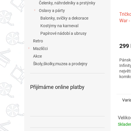
Čelenky, náhrdelníky a prstýnky
Oslavy a párty
Tričk
Balonky, svíčky a dekorace
War -
Kostýmy na karneval
Papírové nádobí a ubrusy
Retro
299
Mazlíčci
Akce
Pánské
Školy,školky,muzea a prodejny
Infini
největ
komiks
Přijímáme online platby
Vari
Veliko
Sklad