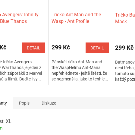
o Avengers: Infinity
Tričko Ant-Man and the
Tričko B
 Blue Thanos
Wasp - Ant Profile
Mask
 Kč
299 Kč
299 Kč
DETAIL
DETAIL
 tričko Avengers
Pánské tričko Ant-Man and
Batmanova
ty WarThanos je jeden z
the WaspHelmu Ant-Mana
není třeba
ších záporáků z Marvel
nepřehlédnete - ještě štěstí, že
tomuto su
ů a filmů. Buďte i vy...
se nezmenšila, jako to tenhle...
každý pozn
pánské,...
anty
Popis
Diskuze
st: XL
em