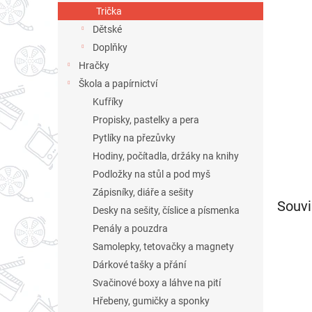
n
Trička
e
Dětské
l
Doplňky
Hračky
Škola a papírnictví
Kufříky
Propisky, pastelky a pera
Pytlíky na přezůvky
Hodiny, počítadla, držáky na knihy
Podložky na stůl a pod myš
Zápisníky, diáře a sešity
Souvi
Desky na sešity, číslice a písmenka
Penály a pouzdra
Samolepky, tetovačky a magnety
Dárkové tašky a přání
Svačinové boxy a láhve na pití
Hřebeny, gumičky a sponky