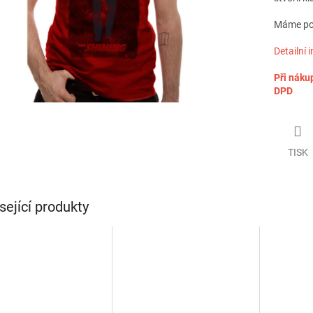
Máme posl
Detailní 
Při náku
DPD
TISK
sející produkty