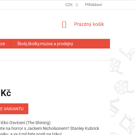
HODNOCENÍ OBCHODU
CZK
Přihlášení
NÁKUPNÍ
Prázdný košík
KOŠÍK
kce
Školy,školky,muzea a prodejny
 Kč
E VARIANTU
ičko Osvícení (The Shining)
te na horror s Jackem Nicholsonem? Stanley Kubrick
asiku, a vy ji můžete nosit na triku!