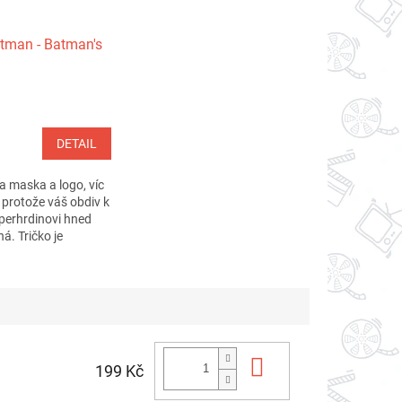
atman - Batman's
DETAIL
 maska a logo, víc
, protože váš obdiv k
perhrdinovi hned
á. Tričko je
Do košíku
199 Kč