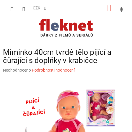
Přejít
NÁKUP
na
CZK
obsah
KOŠÍK
Miminko 40cm tvrdé tělo pijící a
čůrající s doplňky v krabičce
Průměrné
Neohodnoceno
Podrobnosti hodnocení
hodnocení
produktu
je
0,0
z
5
hvězdiček.