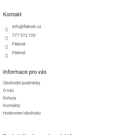
á
p
a
Kontakt
t
í
info
@
fleknet.cz
777 572 720
Fleknet
Fleknet
Informace pro vás
Obchodní podmínky
O nás
Dotazy
Kontakty
Hodnocení obchodu