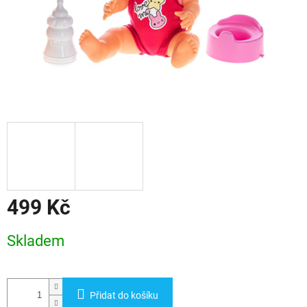
499 Kč
Měrná
Skladem
cena:
Přidat do košíku