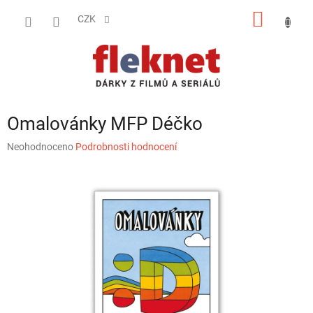
Přejít
NÁKUP
na
CZK
obsah
KOŠÍK
Omalovánky MFP Déčko
Průměrné
Neohodnoceno
Podrobnosti hodnocení
hodnocení
produktu
je
0,0
z
5
hvězdiček.