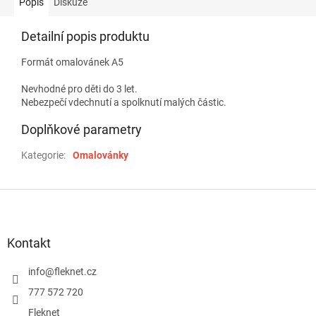
Popis
Diskuze
Detailní popis produktu
Formát omalovánek A5
Nevhodné pro děti do 3 let.
Nebezpečí vdechnutí a spolknutí malých částic.
Doplňkové parametry
Kategorie
:
Omalovánky
Z
á
p
a
Kontakt
t
í
info
@
fleknet.cz
777 572 720
Fleknet