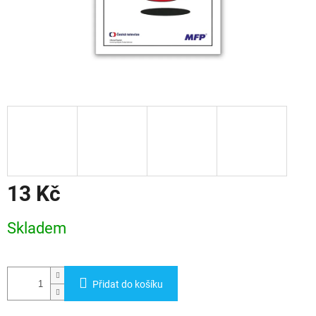
13 Kč
Měrná
Skladem
cena:
Přidat do košíku