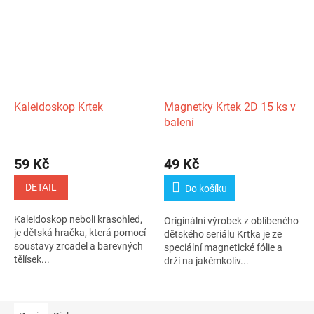
Kaleidoskop Krtek
Magnetky Krtek 2D 15 ks v
balení
59 Kč
49 Kč
DETAIL
Do košíku
Kaleidoskop neboli krasohled,
Originální výrobek z oblíbeného
je dětská hračka, která pomocí
dětského seriálu Krtka je ze
soustavy zrcadel a barevných
speciální magnetické fólie a
tělísek...
drží na jakémkoliv...